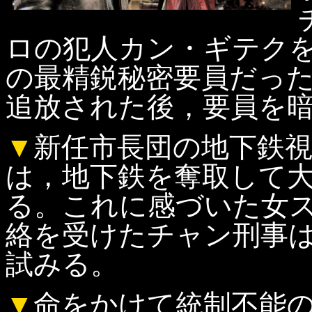
ロの犯人カン・ギテク
の最精鋭秘密要員だっ
追放された後，要員を
▼
新任市長団の地下鉄
は，地下鉄を奪取して
る。これに感づいた女
絡を受けたチャン刑事
試みる。
▼
命をかけて統制不能