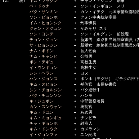
[出    演]　
キム・ソックン
　　　　→　チャン・ドジュン　刑事

ペ・ドゥナ
　　　　　　→　ソン・インギョン　スリ

パク・サンミン
　　　　→　カン・ギテク　元国家情報部秘密
ソン・ビョンホ
　　　　→　クォン中央統制室長

イム・ヒョンシク
　　　→　刑事班長

クォン・オジュン
　　　→　かみそり スリ　

ソン・ヨンテ
　　　　　→　ソン・イルグォン　前総理

チョン・ジュン
　　　　→　新婚男　線路担当統制室職員（友
サ・ヒョンジン
　　　　→　新婚女　線路担当統制室職員の妻
ナム・ポドン
　　　　　→　盲人乞食

ナム・チャンヒ
　　　　→　公益男

ポン・テギュ
　　　　　→　高校生男

イ・ウンギョン
　　　　→　高校生女

シン・ヘラン
　　　　　→　ヨヌ

ハン・ジョンス
　　　　→　ポンホ（モグサ） ギテクの部下
キム・スヒョン
　　　　→　補佐官　市長秘書官

シン・チョルジン
　　　→　パク運転手

パク・チュンソン
　　　→　ハンモ

キ・ジュボン
　　　　　→　中部警察署長

カン・スンウォン
　　　→　統制官

キム・ドユン
　　　　　→　あめ男

キム・ミョンギュ
　　　→　チンピラ

チャ・ギョンホ
　　　　→　雑商人

キム・ドンウク
　　　　→　カメラマン

イ・ジョンファ
　　　　→　ユン記者
