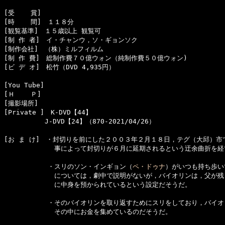
[受    賞]　

[時    間]　１１８分

[観覧基準]　１５歳以上 観覧可　　

[制 作 者]　イ・チャンウ，ソ・ギョンソク

[制作会社]　（株）ミルフィルム

[制 作 費]　総制作費７０億ウォン（純制作費５０億ウォン)

[ビ デ オ]　松竹（DVD 4,935円）

[You Tube]　

[Ｈ    Ｐ]　

[撮影場所]　

[Private ]　K-DVD【44】

  　　　　　J-DVD【24】（870-2021/04/26）

[お ま け]　・封切りを前にした２００３年２月１８日，テグ（大邱）市
      　　　　事によって封切りが６月に延期されるという迂余曲折を経
      　　　・スリのソン・インギョン（
ペ・ドゥナ
）がいつも持ち歩い
      　　　　については，劇中で説明がないが，バイオリンは，父が残
      　　　　に中身を預かられているという設定だそうだ。

      　　　・そのバイオリンを取り返すためにスリをしており，バイオ
      　　　　その中にお金を集めているのだそうだ。
