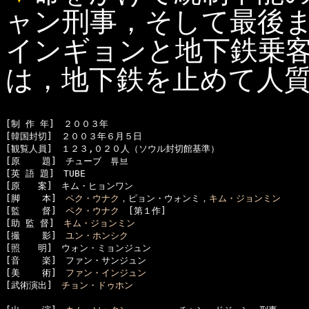
ャン刑事，そして最後
インギョンと地下鉄乗
は，地下鉄を止めて人
[制 作 年]　２００３年

[韓国封切]　２００３年６月５日

[観覧人員]　１２３,０２０人（ソウル封切館基準）

[原    題]　チューブ　튜브

[英 語 題]　TUBE

[原　　案]　キム・ヒョンワン

[脚    本]　
ペク・ウナク
，ピョン・ウォンミ，
キム・ジョンミン
[監    督]　
ペク・ウナク
　[第１作]

[助 監 督]　
キム・ジョンミン
[撮    影]　
ユン・ホンシク
[照　　明]　ウォン・ミョンジュン

[音    楽]　ファン・サンジュン

[美    術]　
ファン・インジュン
[武術演出]　
チョン・ドゥホン