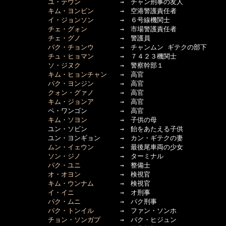
ユ・テウン
　　　　　　→　チャン刑事の友人

キム・ヨンビン
　　　　→　空港警護責任者

イ・ジョンソン
　　　　→　６号線機関士

チェ・グォン
　　　　　→　市場警護責任者

チェ・グノ
　　　　　　→　警護員

パク・チョンウ
　　　　→　チャンムン ギテクの部下

チュ・ヒョマン
　　　　→　７４２３機関士

ソ・ジヌク
　　　　　　→　警察幹部１

キム・ヒョンチャン
　　→　高官

パク・ヨンジン
　　　　→　高官

クォン・グァノ
　　　　→　高官

キム・ジョンア
　　　　→　高官

      　　　ペ・ワンゴン　　　　　→　高官

キム・ソヨン
　　　　　→　子供の母

      　　　ユン・ソビン　　　　　→　飴をあたえる子供

      　　　ユン・ヨンギョン　　　→　カン・ギテクの妻

ムン・イェウン
　　　　→　最後尾車両の少女

ソン・ジノ
　　　　　　→　ターミナル

パク・ユニ
　　　　　　→　整備士

オ・オヨン
　　　　　　→　検視官

キム・ウンナム
　　　　→　検視官

イ・イニ
　　　　　　　→　オ刑事

パク・ムニ
　　　　　　→　パク刑事

パク・トンイル
　　　　→　ファン・ソンホ

チョン・ソンガプ
　　　→　パク・ヒジュン
