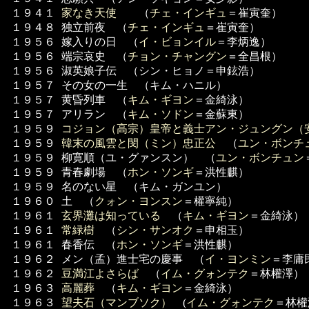
１９４１
家なき天使
（
チェ・インギュ
＝崔寅奎）
１９４８
独立前夜 （
チェ・インギュ
＝崔寅奎）
１９５６
嫁入りの日 （
イ・ビョンイル
＝李炳逸）
１９５６
端宗哀史 （
チョン・チャングン
＝全昌根）
１９５６
淑英娘子伝 （シン・ヒョノ＝申鉉浩）
１９５７
その女の一生 （キム・ハニル）
１９５７
黄昏列車 （
キム・ギヨン
＝金綺泳）
１９５７
アリラン （
キム・ソドン
＝金蘇東）
１９５９
コジョン（高宗）皇帝と義士アン・ジュングン（
１９５９
韓末の風雲と閔（ミン）忠正公
（
ユン・ボンチ
１９５９
柳寛順（ユ・グァンスン） （
ユン・ボンチュン
１９５９
青春劇場 （
ホン・ソンギ
＝洪性麒）
１９５９
名のない星 （キム・ガンユン）
１９６０
土 （
クォン・ヨンスン
＝權寧純）
１９６１
玄界灘は知っている
（
キム・ギヨン
＝金綺泳）
１９６１
常緑樹
（
シン・サンオク
＝申相玉）
１９６１
春香伝 （
ホン・ソンギ
＝洪性麒）
１９６２
メン（孟）進士宅の慶事 （
イ・ヨンミン
＝李庸
１９６２
豆満江よさらば
（
イム・グォンテク
＝林權澤）
１９６３
高麗葬
（
キム・ギヨン
＝金綺泳）
１９６３
望夫石（マンブソク）
(
イム・グォンテク
＝林權