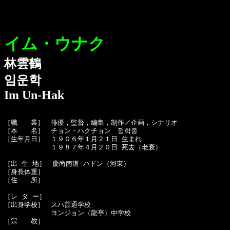
イム・ウナク
林雲鶴
임운학
Im Un-Hak
［職　　業］　俳優，監督，編集，制作／企画，シナリオ

［本　　名］　チョン・ハクチョン　정학종

［生年月日］　１９０６年１月２１日 生まれ

　　　　　　　１９８７年４月２０日 死去（老衰）

［出 生 地］　慶尚南道 ハドン（河東）

［身長体重］　

［住　　所］　

［レ タ ー］　

［出身学校］　スハ普通学校

　　　　　　　ヨンジョン（龍亭）中学校

［宗　　教］　
