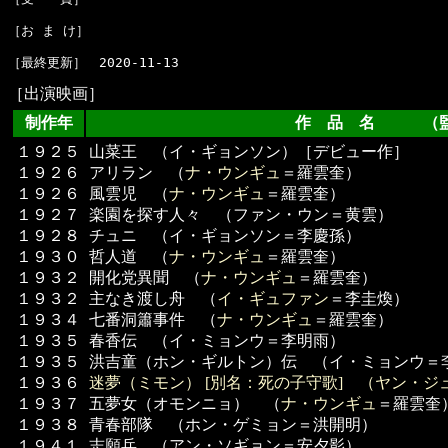
［お ま け］　

［出演映画］
制作年
作 品 名 （監
１９２５
山菜王 （イ・ギョンソン）［デビュー作］
１９２６
アリラン （
ナ・ウンギュ
＝羅雲奎）
１９２６
風雲児 （
ナ・ウンギュ
＝羅雲奎）
１９２７
楽園を探す人々 （ファン・ウン＝黄雲）
１９２８
チュニ （イ・ギョンソン＝李慶孫）
１９３０
哲人道 （
ナ・ウンギュ
＝羅雲奎）
１９３２
開化党異聞 （
ナ・ウンギュ
＝羅雲奎）
１９３２
主なき渡し舟 （
イ・ギュファン
＝李圭煥）
１９３４
七番洞簫事件 （
ナ・ウンギュ
＝羅雲奎）
１９３５
春香伝 （イ・ミョンウ＝李明雨）
１９３５
洪吉童（ホン・ギルトン）伝 （イ・ミョンウ＝
１９３６
迷夢（ミモン） [別名：死の子守歌] （
ヤン・ジ
１９３７
五夢女（オモンニョ） （
ナ・ウンギュ
＝羅雲奎
１９３８
青春部隊 （ホン・ゲミョン＝洪開明）
１９４１
志願兵 （アン・ソギョン＝安夕影）