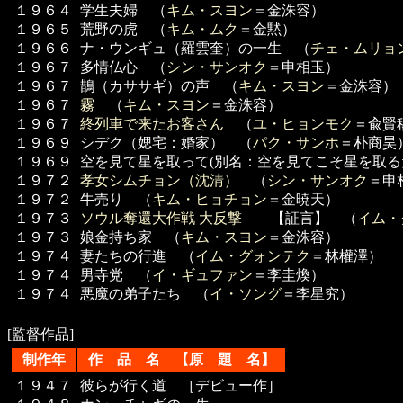
１９６４
学生夫婦 （
キム・スヨン
＝金洙容）
１９６５
荒野の虎 （
キム・ムク
＝金黙）
１９６６
ナ・ウンギュ（羅雲奎）の一生 （
チェ・ムリョ
１９６７
多情仏心 （
シン・サンオク
＝申相玉）
１９６７
鵲（カササギ）の声 （
キム・スヨン
＝金洙容）
１９６７
霧
（
キム・スヨン
＝金洙容）
１９６７
終列車で来たお客さん
（
ユ・ヒョンモク
＝兪賢
１９６９
シデク（媤宅：婚家） （
パク・サンホ
＝朴商昊
１９６９
空を見て星を取って(別名：空を見てこそ星を取る
１９７２
孝女シムチョン（沈清）
（
シン・サンオク
＝申
１９７２
牛売り （
キム・ヒョチョン
＝金暁天）
１９７３
ソウル奪還大作戦 大反撃
【証言】 （
イム・
１９７３
娘金持ち家 （
キム・スヨン
＝金洙容）
１９７４
妻たちの行進 （
イム・グォンテク
＝林權澤）
１９７４
男寺党 （
イ・ギュファン
＝李圭煥）
１９７４
悪魔の弟子たち （
イ・ソング
＝李星究）
[監督作品]
制作年
作 品 名 【原 題 名】
１９４７
彼らが行く道 ［デビュー作］