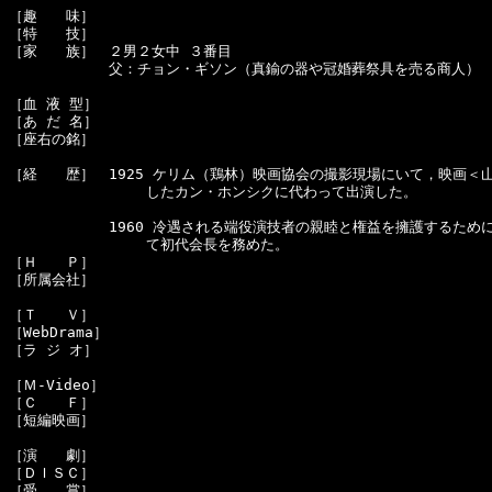
［趣　　味］　

［特　　技］　

［家　　族］　２男２女中 ３番目

　　　　　　　父：チョン・ギソン（真鍮の器や冠婚葬祭具を売る商人）

［血 液 型］　

［あ だ 名］　

［座右の銘］　

［経　　歴］　1925 ケリム（鶏林）映画協会の撮影現場にいて，映画＜山
　　　　　　　　　 したカン・ホンシクに代わって出演した。

　　　　　　　1960 冷遇される端役演技者の親睦と権益を擁護するために
　　　　　　　　　 て初代会長を務めた。

［Ｈ　　Ｐ］　

［所属会社］　

［Ｔ　　Ｖ］　

［WebDrama］　

［ラ ジ オ］　

［Ｍ-Video］　

［Ｃ　　Ｆ］　

［短編映画］　

［演　　劇］　

［ＤＩＳＣ］　

［受　　賞］　
