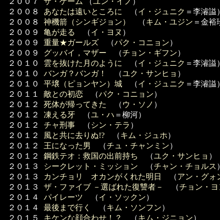
２００７
ザ・ゲーム
（
ユン・イノ
）
２００８
あなたは遠いところに
（
イ・ジュニク
＝李濬謚
２００８
神機箭（シンギジョン）
（
キム・ユジン
＝金裕
２００９
亀が走る
（
イ・ヨヌ
）
２００９
重量★ガールズ
（
パク・コニョン
）
２００９
グッバイ，マザー
（
チョン・ギフン
）
２０１０
雲を抜けた月のように
（
イ・ジュニク
＝李濬謚
２０１０
バンガ？バンガ！
（
ユク・サンヒョ
）
２０１０
平壌（ピョンヤン）城
（
イ・ジュニク
＝李濬謚
２０１１
敵との初恋
（
パク・コニョン
）
２０１２
死体が帰ってきた
（
ウ・ソノ
）
２０１２
凍える牙
（
ユ・ハ
＝柳河）
２０１２
チャ刑事
（
シン・テラ
）
２０１２
風と共に去りぬ!?
（
キム・ジュホ
）
２０１２
王になった男
（
チュ・チャンミン
）
２０１２
鋼鉄テオ：救国の出前持ち
（
ユク・サンヒョ
）
２０１３
シークレット・ミッション
（
チャン・チョルス
２０１３
カンチョリ オカンがくれた明日
（
アン・グォ
２０１３
ザ・ファイブ －選ばれた復讐者－
（
チョン・ヨ
２０１４
パイレーツ
（
イ・ソックン
）
２０１４
最後まで行く
（
キム・ソンフン
）
２０１５
キケンな顔合わせ！？
（
キム・ジニョン
）