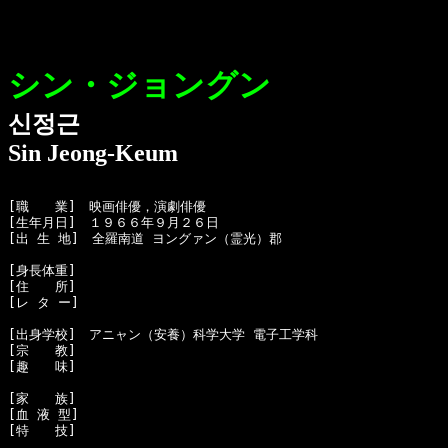
シン・ジョングン
신정근
Sin Jeong-Keum
[職　　業]　映画俳優，演劇俳優

[生年月日]　１９６６年９月２６日

[出 生 地]　全羅南道 ヨングァン（霊光）郡

[身長体重]　

[住　　所]　

[レ タ ー]　

[出身学校]　アニャン（安養）科学大学 電子工学科

[宗　　教]　

[趣　　味]　

[家　　族]　

[血 液 型]　

[特　　技]　
