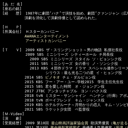
[あ だ 名]　

[座右の銘]　

[経　　歴]　1987年に劇団‘ハナ’で演技を始め、劇団‘クァンジャン（広
　　　　　　演劇を消化して演劇俳優として認められた。

[Ｈ　　Ｐ]

[所属会社]　Ｈスターカンパニー

AWANAエンターテイメント
アーティストカンパニー
[Ｔ　　Ｖ]　2009 KBS ザ・スリングショット～男の物語 私債社長役

  　　　　　2009 SBS ミニシリーズ シティーホール チ局長役

            2009 SBS ミニシリーズ スタイル ソ・ビョンシク役

            2011 SBS ミニシリーズ 女の香り ノ・ソンシク役

            2013 KBS ４部作ドラマ ドラマ スペシャル連作シリーズ
　　　　　　　　　　 　シリウス：最も光る二つの星 イ・ヒョング役

　　　　　　2014 SBS 
ピノキオ
 チェ・ダルピョン役

　　　　　　2015 KBS フー・アー・ユー-学校2015　学生主任先生役

　　　　　　2015 SBS 君を愛した時間　オ・ジョングン役

　　　　　　2017 JTBC アンタッチャブル　ヨン・ハクス役

　　　　　　2018 tvN ミスター・サンシャイン　ヘンナン（行廊）アボ
　　　　　　2018 tvN ボーイフレンド　キム・ジャンス役

　　　　　　2019 KBS ホテルデルーナ～月明かりの恋人　キム・ソンビ役
　　　　　　2021 SBS ラケット少女団　ペ監督役

[Ｍ-Video]　

[演　　劇]　

[受賞経歴]　2009 第10回 
釜山映画評論家協会賞
 助演男優賞（
亀が走る
　　　　　　2011 第33回 
黄金撮影賞授賞式
 最優秀人気男優賞（
平壌（