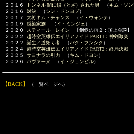
２０１６
トンネル 闇に鎖（とざ）された男
（
キム・ソン
２０１６
対決
（
シン・ドンヨプ
）
２０１７
大将キム・チャンス
（
イ・ウォンテ
）
２０１９
感染家族
（
イ・ミンジェ
）
２０２０
スティール・レイン
【鋼鉄の雨２：頂上会談】
２０２２
超時空英雄伝エイリアノイド PART1：神剣激突
２０２２
誕生／道拓く者
（
パク・フンシク
）
２０２４
超時空英雄伝エイリアノイド PART2：終局決戦
２０２５
サヨナラの引力
（
キム・ドヨン
）
２０２６
パヴァーヌ
（
イ・ジョンピル
）
【BACK】
（一覧ページへ）