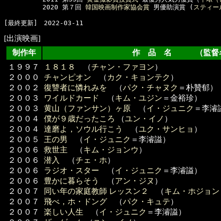
　　　　　　2020 第７回 
韓国映画制作家協会賞
 男優助演賞 (
スティー
[出演映画]
制作年
作 品 名 （監督
１９９７
１８１８
（
チャン・ファヨン
）
２０００
チャンピオン
（
カク・キョンテク
）
２００２
復讐者に憐れみを
（
パク・チャヌク
＝朴贊郁）
２００３
ワイルドカード
（
キム・ユジン
＝金裕珍）
２００３
黄山（ファンサン）ヶ原
（
イ・ジュニク
＝李濬
２００４
僕が９歳だったころ
（
ユン・イノ
）
２００４
達磨よ，ソウル行こう
（
ユク・サンヒョ
）
２００５
王の男
（
イ・ジュニク
＝李濬謚）
２００６
救世主
（
キム・ジョンウ
）
２００６
潜入
（
チェ・ホ
）
２００６
ラジオ・スター
（
イ・ジュニク
＝李濬謚）
２００６
豊かに暮らそう
（
アン・ジヌ
）
２００７
同い年の家庭教師 レッスン２
（
キム・ホジョン
２００７
飛べ，ホ・ドング
（
パク・キュテ
）
２００７
楽しい人生
（
イ・ジュニク
＝李濬謚）