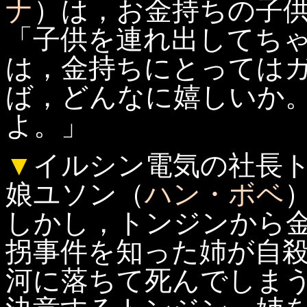
ナ
）は，お金持ちの子
「子供を連れ出してち
は，金持ちにとっては
ば，どんなに嬉しいか
よ。」
▼
イルシン電気の社長
娘ユソン（
ハン・ボベ
しかし，トンジンから
拐事件を知った姉が自
河に落ちて死んでしま