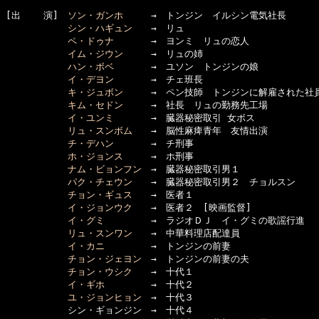
[出    演]　
ソン・ガンホ
　　　→　トンジン　イルシン電気社長

シン・ハギュン
　　→　リュ　

ペ・ドゥナ
　　　　→　ヨンミ　リュの恋人

イム・ジウン
　　　→　リュの姉

ハン・ボベ
　　　　→　ユソン　トンジンの娘

イ・デヨン
　　　　→　チェ班長

キ・ジュボン
　　　→　ペン技師　トンジンに解雇された社員
キム・セドン
　　　→　社長　リュの勤務先工場

イ・ユンミ
　　　　→　臓器秘密取引 女ボス

リュ・スンボム
　　→　脳性麻痺青年　友情出演

チ・デハン
　　　　→　チ刑事

ホ・ジョンス
　　　→　ホ刑事

ナム・ビョンフン
　→　臓器秘密取引男１

パク・チェウン
　　→　臓器秘密取引男２　チョルスン

チョン・ギュス
　　→　医者１

イ・ジョンウク
　　→　医者２　[映画監督]

イ・グミ
　　　　　→　ラジオＤＪ　イ・グミの歌謡行進

リュ・スンワン
　　→　中華料理店配達員

イ・カニ
　　　　　→　トンジンの前妻

チョン・ジェヨン
　→　トンジンの前妻の夫

チョン・ウシク
　　→　十代１

イ・ギホ
　　　　　→　十代２

ユ・ジョンヒョン
　→　十代３

      　　　シン・ギョンジン　→　十代４
