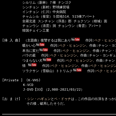
　　　　　　シルリム（新林）７棟 ナンゴク

　　　　　　シンチョン（新村）野球練習場

　　　　　　インチョン（仁川）中央病院

　　　　　　チャムシル（蚕室）５団地514、515棟アパート

　　　　　　全羅北道 スンチャン（淳昌）郡 チョクソン（積城）面

　　　　　　チョンウン（清雲）洞 チョンウン（青雲）アパート

　　　　　　韓国チェイン工業

[挿 入 曲]　（主題曲）復讐するは我にあり
　 作詞:
ペク・ヒョン
　　　　　　暖かい心
　 作詞:
ペク・ヒョンジン
、作曲:チャン・ヨ
　　　　　　本当に変だ
　 作詞:
ペク・ヒョンジン
、作曲:チャン・
　　　　　　バラの庭　 作詞:
ペク・ヒョンジン
、作曲:チャン・ヨンギュ
　　　　　　つまらない犬
　 作詞:
ペク・ヒョンジン
、作曲:チャン
　　　　　　情 
　 作詞:
ペク・ヒョンジン
、作曲:
ペク・ヒョンジ
　　　　　　ソラクサン（雪嶽山）トトリムク
　 作詞:
ペク・ヒョ
[Private ]　(K-VHS)　

  　　　　　K-VCD

  　　　　　J-DVD【33】（2,980-2021/03/22）

[お ま け]　・
シン・ハギュン
と
ペ・ドゥナ
は，この作品の出演をきっか
  　　　　　　その後，破局したそうだ。
