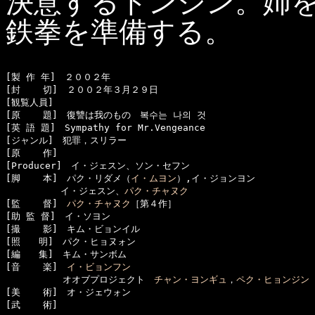
決意するトンジン。姉
鉄拳を準備する。
[製 作 年]　２００２年

[封    切]　２００２年３月２９日

[観覧人員]　

[原    題]　復讐は我のもの　복수는 나의 것

[英 語 題]　Sympathy for Mr.Vengeance

[ジャンル]　犯罪，スリラー

[原    作]　

[Producer]　イ・ジェスン、ソン・セフン

[脚    本]　パク・リダメ（
イ・ムヨン
）,イ・ジョンヨン

　　　　　　イ・ジェスン、
パク・チャヌク
[監    督]　
パク・チャヌク
［第４作］

[助 監 督]　イ・ソヨン

[撮    影]　キム・ビョンイル

[照　　明]　パク・ヒョヌォン

[編　　集]　キム・サンボム

[音    楽]　
イ・ビョンフン
  　　　　　オオブプロジェクト　
チャン・ヨンギュ
，
ペク・ヒョンジン
[美    術]　オ・ジェウォン

[武    術]　
