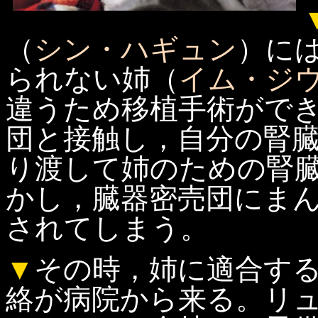
（
シン・ハギュン
）に
られない姉（
イム・ジ
違うため移植手術がで
団と接触し，自分の腎
り渡して姉のための腎
かし，臓器密売団にま
されてしまう。
▼
その時，姉に適合す
絡が病院から来る。リ