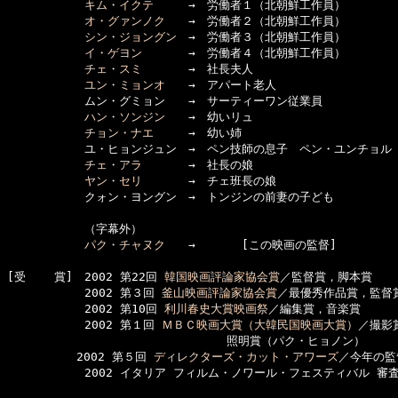
キム・イクテ
　　　→　労働者１（北朝鮮工作員）

オ・グァンノク
　　→　労働者２（北朝鮮工作員）

シン・ジョングン
　→　労働者３（北朝鮮工作員）

イ・ゲヨン
　　　　→　労働者４（北朝鮮工作員）

チェ・スミ
　　　　→　社長夫人

ユン・ミョンオ
　　→　アパート老人

      　　　ムン・グミョン　　→　サーティーワン従業員

ハン・ソンジン
　　→　幼いリュ

チョン・ナエ
　　　→　幼い姉

      　　　ユ・ヒョンジュン　→　ペン技師の息子　ペン・ユンチョル

チェ・アラ
　　　　→　社長の娘

ヤン・セリ
　　　　→　チェ班長の娘

      　　　クォン・ヨングン　→　トンジンの前妻の子ども

      　　　（字幕外）

パク・チャヌク
　　→　　　　[この映画の監督] 

[受    賞]　2002 第22回 
韓国映画評論家協会賞
／監督賞，脚本賞

      　　　2002 第３回 
釜山映画評論家協会賞
／最優秀作品賞，監督賞
      　　　2002 第10回 
利川春史大賞映画祭
／編集賞，音楽賞

      　　　2002 第１回 
ＭＢＣ映画大賞（大韓民国映画大賞）
／撮影
　　　　　　　　　　　　　　　　　　　照明賞（パク・ヒョノン） 

　　　　　　2002 第５回 
ディレクターズ・カット・アワーズ
／今年の監
      　　　2002 イタリア フィルム・ノワール・フェスティバル 審査