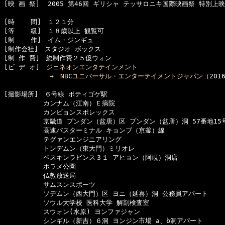
[映 画 祭]  2005 第46回 ギリシャ テッサロニキ国際映画祭 特別上映

[時    間]　１２１分

[等    級]　１８歳以上 観覧可　　

[制    作]　イム・ジンギュ

[制作会社]　スタジオ ボックス

[制 作 費]　総制作費２５億ウォン

[ビ デ オ]　
ジェネオンエンタテインメント

　　　　　　　→　
NBCユニバーサル・エンターテイメントジャパン
（201
[撮影場所]　６号線 ポティゴゲ駅

　　　　　　カンナム（江南）Ｅ病院

　　　　　　カンビョンスポレックス

　　　　　　京畿道 プンダン（盆唐）区 プンダン（盆唐）洞 57番地15号
　　　　　　高速バスターミナル キョンブ（京釜）線

　　　　　　テグァンエンジニアリング

　　　　　　トンデムン（東大門）ミリオレ

　　　　　　ベスキンラビンス３１ アヒョン（阿峴）洞店

　　　　　　ポラメ公園

　　　　　　仏教放送局

　　　　　　サムスンスポーツ

　　　　　　ソデムン（西大門）区 ヨニ（延喜）洞 公務員アパート

　　　　　　ソウル大学校 医科大学 解剖検査室

　　　　　　スウォン(水原) ヨンファジャン

　　　　　　シンギル（新吉）６洞 ヨンジン市場 a、b洞アパート
