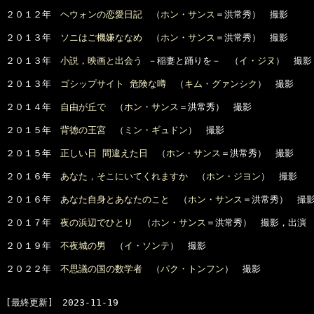
２０１２年　
ヘウォンの恋愛日記
　（
ホン・サンス
＝洪常秀）　撮影

２０１３年　
ソニはご機嫌ななめ
　（
ホン・サンス
＝洪常秀）　撮影

２０１３年　
小説，映画と出会う
 －稲妻と踊りを－　（
イ・ジヌ
）　撮影

２０１３年　
ゴシップサイト 危険な噂
　（
キム・グァンシク
）　撮影

２０１４年　
自由が丘で
　（
ホン・サンス
＝洪常秀）　撮影

２０１５年　
背徳の王宮
　（
ミン・ギュドン
）　撮影

２０１５年　
正しい日 間違えた日
　（
ホン・サンス
＝洪常秀）　撮影

２０１６年　
あなた，そこにいてくれますか
　（
ホン・ジヨン
）　撮影

２０１６年　
あなた自身とあなたのこと
　（
ホン・サンス
＝洪常秀）　撮影
２０１７年　
夜の浜辺でひとり
　（
ホン・サンス
＝洪常秀）　撮影，出演

２０１９年　
不夜城の男
　（
イ・ソンテ
）　撮影

２０２２年　
不思議の国の数学者
　（
パク・トンフン
）　撮影
