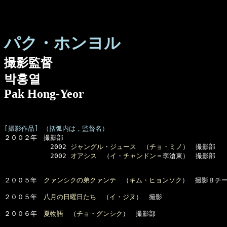
パク・ホンヨル
撮影監督
박홍열
Pak Hong-Yeor
[撮影作品] （括弧内は，監督名）

２００２年　撮影部

　　　　　　　2002 
ジャングル・ジュース
　（
チョ・ミノ
）　撮影部

　　　　　　　2002 
オアシス
　（
イ・チャンドン
＝李滄東）　撮影部

２００５年　
クァンシクの弟クァンテ
　（
キム・ヒョンソク
）　撮影Ｂチー
２００５年　
八月の日曜日たち
　（
イ・ジヌ
）　撮影

２００６年　
夏物語
　（
チョ・グンシク
）　撮影部
