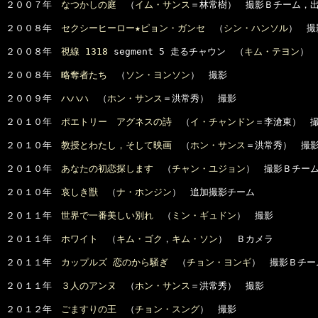
２００７年　
なつかしの庭
　（
イム・サンス
＝林常樹）　撮影Ｂチーム，出
２００８年　
セクシーヒーロー★ピョン・ガンセ
　（
シン・ハンソル
）　撮
２００８年　
視線 1318
 segment 5 走るチャウン　（
キム・テヨン
）　
２００８年　
略奪者たち
　（
ソン・ヨンソン
）　撮影

２００９年　
ハハハ
　（
ホン・サンス
＝洪常秀）　撮影

２０１０年　
ポエトリー　アグネスの詩
　（
イ・チャンドン
＝李滄東）　撮
２０１０年　
教授とわたし，そして映画
　（
ホン・サンス
＝洪常秀）　撮影
２０１０年　
あなたの初恋探します
　（
チャン・ユジョン
）　撮影Ｂチーム
２０１０年　
哀しき獣
　（
ナ・ホンジン
）　追加撮影チーム

２０１１年　
世界で一番美しい別れ
　（
ミン・ギュドン
）　撮影

２０１１年　
ホワイト
　（
キム・ゴク
，
キム・ソン
）　Ｂカメラ

２０１１年　
カップルズ 恋のから騒ぎ
　（
チョン・ヨンギ
）　撮影Ｂチーム
２０１１年　
３人のアンヌ
　（
ホン・サンス
＝洪常秀）　撮影

２０１２年　
ごますりの王
　（
チョン・スング
）　撮影
