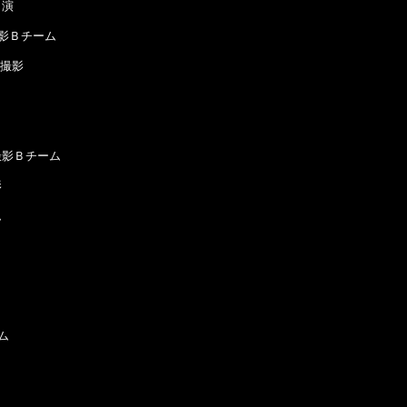
演

影Ｂチーム

撮影

影Ｂチーム






