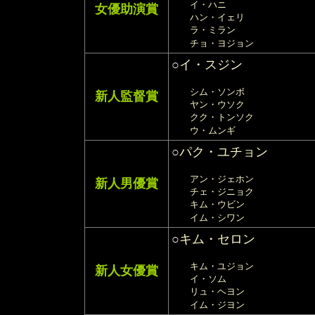
イ・ハニ
女優助演賞
ハン・イェリ
ラ・ミラン
チョ・ヨジョン
○
イ・スジン
シム・ソンボ
新人監督賞
ヤン・ウソク
クク・トンソク
ウ・ムンギ
○
パク・ユチョン
アン・ジェホン
新人男優賞
チェ・ジニョク
キム・ウビン
イム・シワン
○
キム・セロン
キム・ユジョン
新人女優賞
イ・ソム
リュ・ヘヨン
イム・ジヨン