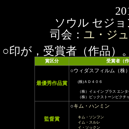
20
ソウル セジ
司会：
ユ・ジ
○印が，受賞者（作品）
賞区分
受賞者（
○ウィダスフィルム（株
(株)ＡＤ４０６
最優秀作品賞
（株）イェイン プラス エンタ
（株）ビックストーンピクチ
○
キム・ハンミン
キム・ソンフン
監督賞
イム・スルレ
イ・ソックン