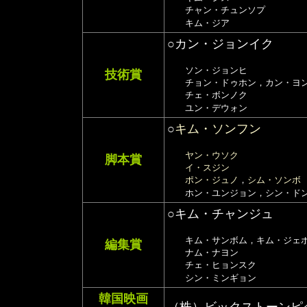
チャン・チュンソプ
キム・ジア
○カン・ジョンイク
ソン・ジョンヒ
技術賞
チョン・ドゥホン，カン・ヨ
チェ・ボンノク
ユン・デウォン
○
キム・ソンフン
ヤン・ウソク
脚本賞
イ・スジン
ポン・ジュノ
，
シム・ソンボ
ホン・ユンジョン，シン・ドン
○キム・チャンジュ
キム・サンボム，キム・ジェ
編集賞
ナム・ナヨン
チェ・ヒョンスク
シン・ミンギョン
韓国映画