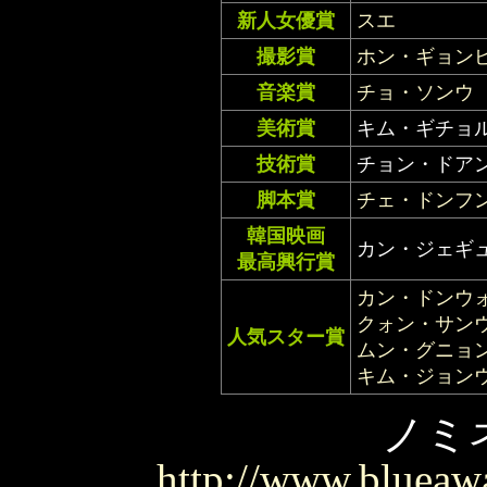
新人女優賞
スエ
撮影賞
ホン・ギョン
音楽賞
チョ・ソンウ
美術賞
キム・ギチョ
技術賞
チョン・ドア
脚本賞
チェ・ドンフ
韓国映画
カン・ジェギ
最高興行賞
カン・ドンウ
クォン・サン
人気スター賞
ムン・グニョ
キム・ジョン
ノミ
http://www.blueawa