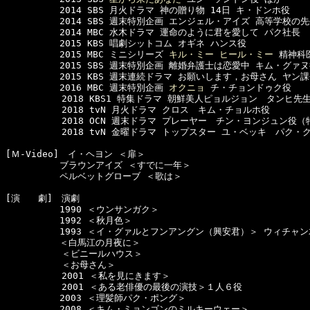
　　　　　　2014 SBS 月火ドラマ 神の贈り物 14日 キ・ドンホ役

　　　　　　2014 SBS 週末特別企画 エンジェル・アイズ 高等学校の先
　　　　　　2014 MBC 水木ドラマ 運命のように君を愛して パク社長

　　　　　　2015 KBS 唱劇シットコム オギネ ハンス役

　　　　　　2015 MBC ミニシリーズ 
キル・ミー ヒール・ミー
 精神科
　　　　　　2015 SBS 週末特別企画 離婚弁護士は恋愛中 キム・グァヌ
　　　　　　2015 KBS 週末連続ドラマ お願いします，お母さん ヤン課
　　　　　　2016 MBC 週末特別企画 
オクニョ
 チ・チョンドゥク役

  　　　　　2018 KBS1 特集ドラマ 朝鮮美人ピョルジョン　タンヒ先生
  　　　　　2018 tvN 月火ドラマ クロス　キム・チョルホ役

  　　　　　2018 OCN 週末ドラマ プレーヤー　チン・ヨンジュン役（
  　　　　　2018 tvN 金曜ドラマ トップスター ユ・ベッキ　パク・ク
[Ｍ-Video]　イ・ヘヨン ＜扉＞

　　　　　　ブラウンアイズ ＜すでに一年＞

　　　　　　ペルベットグローブ ＜歌は＞

[演　　劇]　演劇

　　　　　　1990 ＜ウンサンガク＞

　　　　　　1992 ＜秋月色＞

　　　　　　1993 ＜イ・グァルとフンアングン（興安君）＞ ウィチャン
　　　　　　＜白馬江の月夜に＞

  　　　　　＜ビニールハウス＞

  　　　　　＜お母さん＞

  　　　　　2001 ＜私を見にきます＞

  　　　　　2001 ＜ある老俳優の最後の演技＞１人６役

　　　　　　2003 ＜理髪師パク・ポング＞

　　　　　　2008 ＜キム・ミョンゴンのミルキーウェー＞
