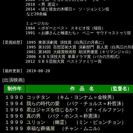
　　　　　　2010 ＜男 渡辺＞

　　　　　　2014 ＜彼と彼女の木曜日＞ ソ・ジョンミン役

  　　　　　など20余編

　　　　　　ミュージカル

　　　　　　1984 ＜ボギーとベス＞ スキピオ役（端役）

　　　　　　1991 ＜お嬢さんと極道たち＞ ペニー サウドゥストゥリ役（
[受賞経歴]　1995 東亜演劇賞 演技賞（白馬江の月夜に）

  　　　　　1995 第32回 百想芸術大賞 演劇部門 新人賞（白馬江の月夜
  　　　　　2001 第38回 
大鐘賞映画祭
 助演男優賞（
キリマンジャロ
）

  　　　　　2006 ＫＢＳ演技大賞 単幕ドラマ賞（バカの方程式）

　　　　　　2012 ＳＢＳ芸能大賞 ベストファミリー賞

[出演映画]
制作年
作 品 名 （監督名）
１９９０
コッチタン
（
キム・ヨンナム
＝金映男）
１９９４
我らの時代の愛
（
パク・チョルス
＝朴哲洙）
１９９６
君はジャズを信じるか？
（
オ・イルファン
）
１９９６
真の男
（
パク・ホンス
＝朴憲洙）
１９９９
ユリョン （幽霊）
（
ミン・ビョンチョン
）
１９９９
幸福な葬儀屋
（
チャン・ムニル
）