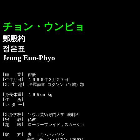
チョン・ウンピョ
鄭殷杓
정은표
Jeong Eun-Phyo
[職　　業]　俳優

[生年月日]　１９６６年３月２７日 

[出 生 地]　全羅南道 コクソン（谷城）郡

[身長体重]　１６５cm kg 

[住　　所]　

[レ タ ー]　

[出身学校]　ソウル芸術専門大学 演劇科

[宗　　教]　仏教

[趣　　味]　ローラーブレイド，スカッシュ

[家　　族]　妻　：キム・ハヤン

　　　　　　長男：チョン・ジウン（2003）
