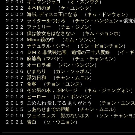
２０００
キリマンジャロ
（
オ・スンウク
）
２００２
４本指の足
（
ケ・ユンシク
）
２００２
海賊, ディスコ王になる
（
キム・ドンウォン
）
２００２
ライターをつけろ
（
チャン・ハンジュン
＝張抗
２００２
ファミリー
（
チェ・ジノン
）
２００３
僕は彼女をはなさない
（
キム・ジョンホ
）
２００３
Mirror 鏡の中
（
キム・ソンホ
）
２００３
ナチュラル・シティ
（
ミン・ビョンチョン
）
２００４
ＤＭＺ 非武装地帯 追憶の三十八度線
（
イ・ギ
２００５
麻婆島（マパド）
（
チュ・チャンミン
）
２００５
オーロラ姫
（
パン・ウンジン
）
２００６
ひまわり
（
カン・ソッポム
）
２００７
浮気日和
（
チャン・ムニル
）
２００７
食客
（
チョン・ユンス
）
２００８
その男の本，198ページ
（
キム・ジョングォン
２０１３
ヒーロー
（
キム・ボンハン
）
２０１５
ごめんね 愛してる ありがとう （
チョン・ユン
２０１５
しあわせまでの距離
（
チャン・ムニル
）
２０１９
フェイスレス 顔のないボス
（
ソン・チャンヨ
２０２１
告白
（
ソ・ウニョン
）