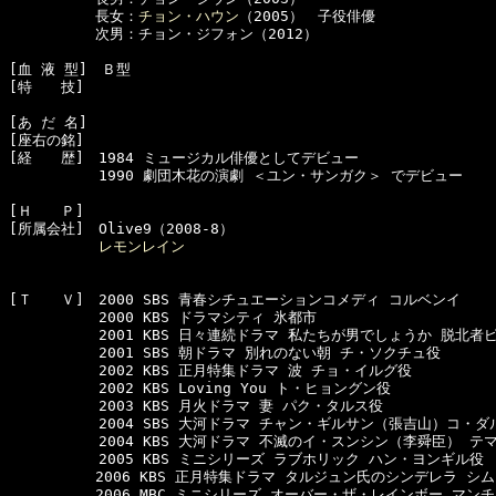
　　　　　　長女：
チョン・ハウン
（2005）　子役俳優

　　　　　　次男：チョン・ジフォン（2012）

[血 液 型]　Ｂ型

[特　　技]　

[あ だ 名]　

[座右の銘]　

[経　　歴]　1984 ミュージカル俳優としてデビュー

  　　　　　1990 劇団木花の演劇 ＜ユン・サンガク＞ でデビュー

[Ｈ　　Ｐ]

[所属会社]　Olive9（2008-8）

レモンレイン
[Ｔ　　Ｖ]　2000 SBS 青春シチュエーションコメディ コルベンイ

  　　　　　2000 KBS ドラマシティ 氷都市

  　　　　　2001 KBS 日々連続ドラマ 私たちが男でしょうか 脱北者ピ
  　　　　　2001 SBS 朝ドラマ 別れのない朝 チ・ソクチュ役

  　　　　　2002 KBS 正月特集ドラマ 波 チョ・イルグ役

  　　　　　2002 KBS Loving You ト・ヒョングン役 

  　　　　　2003 KBS 月火ドラマ 妻 パク・タルス役

  　　　　　2004 SBS 大河ドラマ チャン・ギルサン（張吉山）コ・ダ
  　　　　　2004 KBS 大河ドラマ 不滅のイ・スンシン（李舜臣） テマ
  　　　　　2005 KBS ミニシリーズ ラブホリック ハン・ヨンギル役

　　　　　　2006 KBS 正月特集ドラマ タルジュン氏のシンデレラ シム
　　　　　　2006 MBC ミニシリーズ オーバー・ザ・レインボー マンチ