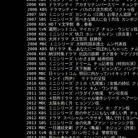
　　　　　　2006 KBS ドラマシティ アカすりナンバースリー チュンテ
  　　　　　2006 KBS ドラマシティー バカの２次方程式 ソクトゥ役

　　　　　　2007 SBS ミニシリーズ カンナム（江南）お母さん追跡 イ
　　　　　　2007 SBS ミニシリーズ 完ぺきな隣人に会う方法 カンボ
　　　　　　2008 KBS HDＴＶ文学館 春，春春

　　　　　　2008 tvN 週間シットコム マイカップ チョン・ウンピョ役

　　　　　　2008 KBS ミニシリーズ 快刀 ホン・ギルドン（洪吉童） 
　　　　　　2008 KBS 大河ドラマ 大王世宗 奴婢役

  　　　　　2008 MBC ミニシリーズ 大韓民国弁護士 ムン代表役

  　　　　　2008 KBS 朝ドラマ 私，あなたに一目ぼれしちゃった ナム
　　　　　　2008 KBS 納涼特集ドラマ 伝説の故郷 オグ道令 マクソク役
　　　　　　2008 SBS ミニシリーズ いかさま師 組画伯役

　　　　　　2009 SBS ミニシリーズ ドリーム チュ記者役（特別出演)

　　　　　　2009 KBS ミニシリーズ 天下無敵 イ・ピョンガン パング
　　　　　　2009 MBC 日々シットコム 明日に向かってハイキック! チ
　　　　　　2010 MBC 
トンイ（同伊）
  ケドラの父役

　　　　　　2010 KBS ミニシリーズ クミホ（九尾狐）:女狐の姉伝 ク
　　　　　　2011 SBS ミニシリーズ サイン キム・ワンテ役

　　　　　　2011 SBS ミニシリーズ パラダイス牧場  ヤン社長役

　　　　　　2011 KBS ４部作ドラマ スペシャル連作シリーズ ヘアーシ
　　　　　　2012 MBC 
太陽を抱く月
 ヒョンソン役

　　　　　　2012 MBC ミニシリーズ ドクター・ジン ホ・グァン役

　　　　　　2012 KBS ミニシリーズ 世の中どこにもない優しい男 チョ
　　　　　　2012 KBS ドラマ スペシャル-ヘラサギ、飛んで行くヨンヘ
　　　　　　2013 SBS ミニシリーズ 金の化身 ファン・ジャンシク役

　　　　　　2013 MBC 一日連続史劇 クアム（亀巌） ホジュン（許浚）
　　　　　　2013 tvN 金土ドラマ ゴハン行こうよ 警察官役

　　　　　　2013 SBS 
星から来たあなた
 ユン・ソンドン役 ほか
