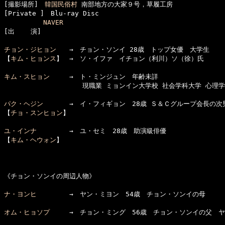
[撮影場所]　
韓国民俗村
 南部地方の大家９号，草履工房

[Private ]　Blu-ray Disc

NAVER
[出    演]　

チョン・ジヒョン
　　→　チョン・ソンイ 28歳　トップ女優　大学生

【
キム・ヒョンス
】　→　ソ・イファ　イチョン（利川）ソ（徐）氏

キム・スヒョン
　　　→　ト・ミンジュン　年齢未詳　

　　　　　　　　　　　　現職業 ミョンイン大学校 社会学科大学 心理学科
パク・ヘジン
　　　　→　イ・フィギョン　28歳 Ｓ＆Ｃグループ会長の次男
【
チョ・スンヒョン
】

ユ・インナ
　　　　　→　ユ・セミ　28歳　助演級俳優

【
キム・ヘウォン
】

《チョン・ソンイの周辺人物》

ナ・ヨンヒ
　　　　　→　ヤン・ミヨン　54歳　チョン・ソンイの母

オム・ヒョソプ
　　　→　チョン・ミング　56歳　チョン・ソンイの父　ヤ