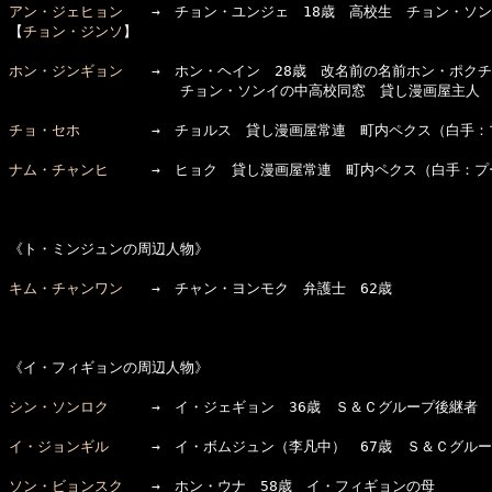
アン・ジェヒョン
　　→　チョン・ユンジェ　18歳　高校生　チョン・ソン
【
チョン・ジンソ
】

ホン・ジンギョン
　　→　ホン・ヘイン　28歳　改名前の名前ホン・ポクチ
　　　　　　　　　　　　チョン・ソンイの中高校同窓　貸し漫画屋主人

チョ・セホ
　　　　　→　チョルス　貸し漫画屋常連　町内ペクス（白手：
ナム・チャンヒ
　　　→　ヒョク　貸し漫画屋常連　町内ペクス（白手：プ
《ト・ミンジュンの周辺人物》

キム・チャンワン
　　→　チャン・ヨンモク　弁護士　62歳

《イ・フィギョンの周辺人物》

シン・ソンロク
　　　→　イ・ジェギョン　36歳　Ｓ＆Ｃグループ後継者　
イ・ジョンギル
　　　→　イ・ボムジュン（李凡中）　67歳　Ｓ＆Ｃグルー
ソン・ビョンスク
　　→　ホン・ウナ　58歳　イ・フィギョンの母
