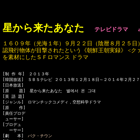
星から来たあなた
テレビドラマ
１６０９年（光海１年）９月２２日（陰暦８月２５日
認飛行物体が目撃されたという《朝鮮王朝実録》 <ク
を素材にしたＳＦロマンス ドラマ
[制 作 年]　２０１３年

[韓国放送]　ＳＢＳテレビ ２０１３年１２月１８日～２０１４年２月２７
[日本放送]　

[原    題]　星から来たあなた　별에서 온 그대

[英 語 題]　

[ジャンル]　ロマンチックコメディ，空想科学ドラマ

[原    作]　

[責任プロデ

 ューサー]　

[プロデュ

　 ーサー]

[劇　　本]　
パク・チウン