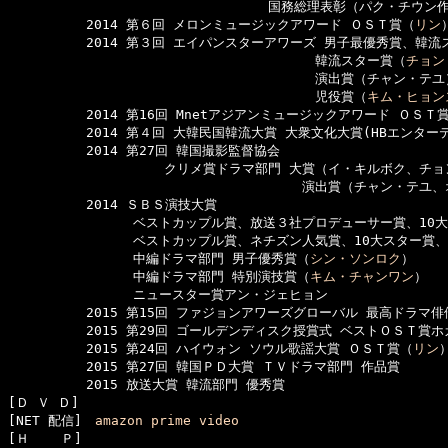
　　　　　　　　　　　　　　　　　　　　国務総理表彰（パク・チウン作
　　　　　　2014 第６回 メロンミュージックアワード ＯＳＴ賞（
リン
）
　　　　　　2014 第３回 エイパンスターアワーズ 男子最優秀賞、韓流
　　　　　　　　　　　　　　　　　　　　　　　 韓流スター賞（
チョン
　　　　　　　　　　　　　　　　　　　　　　　 演出賞（チャン・テユ）
　　　　　　　　　　　　　　　　　　　　　　　 児役賞（
キム・ヒョン
　　　　　　2014 第16回 Mnetアジアンミュージックアワード ＯＳＴ
　　　　　　2014 第４回 大韓民国韓流大賞 大衆文化大賞(HBエンター
　　　　　　2014 第27回 韓国撮影監督協会

　　　　　　　　　　　　クリメ賞ドラマ部門 大賞（イ・キルボク、チョン
　　　　　　　　　　　　　　　　　 　　　　　演出賞（チャン・テユ、
　　　　　　2014 ＳＢＳ演技大賞

　　　　　　　　 　ベストカップル賞、放送３社プロデューサー賞、10
　　　　　　　　　 ベストカップル賞、ネチズン人気賞、10大スター賞
　　　　　　　　　 中編ドラマ部門 男子優秀賞（
シン・ソンロク
）

　　　　　　　　　 中編ドラマ部門 特別演技賞（
キム・チャンワン
）

　　　　　　　　　 ニュースター賞アン・ジェヒョン

　　　　　　2015 第15回 ファジョンアワーズグローバル 最高ドラマ俳
　　　　　　2015 第29回 ゴールデンディスク授賞式 ベストＯＳＴ賞ホガ
　　　　　　2015 第24回 ハイウォン ソウル歌謡大賞 ＯＳＴ賞（
リン
）
　　　　　　2015 第27回 韓国ＰＤ大賞 ＴＶドラマ部門 作品賞

　　　　　　2015 放送大賞 韓流部門 優秀賞

[Ｄ Ｖ Ｄ]　

[NET 配信]　
amazon prime video
[Ｈ    Ｐ]　
