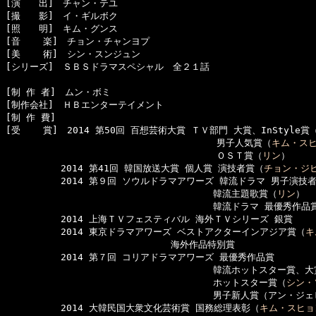
[演　　出]　チャン・テユ

[撮　　影]　イ・ギルボク

[照　　明]　キム・グンス

[音    楽]　チョン・チャンヨプ

[美    術]　シン・スンジュン

[シリーズ]　ＳＢＳドラマスペシャル　全２１話

[制 作 者]　ムン・ボミ

[制作会社]　ＨＢエンターテイメント

[制 作 費]　

[受    賞]　2014 第50回 百想芸術大賞 ＴＶ部門 大賞、InStyle賞
　　　　　　　　　　　　　　　　　　　　　　　男子人気賞（
キム・ス
　　　　　　　　　　　　　　　　　　　　　　　ＯＳＴ賞（
リン
）

　　　　　　2014 第41回 韓国放送大賞 個人賞 演技者賞（
チョン・ジ
　　　　　　2014 第９回 ソウルドラマアワーズ 韓流ドラマ 男子演技
　　　　　　　　　　　　　　　　　　　　　　 韓流主題歌賞（
リン
）

　　　　　　　　　　　　　　　　　　　　　　 韓流ドラマ 最優秀作品賞
　　　　　　2014 上海ＴＶフェスティバル 海外ＴＶシリーズ 銀賞

　　　　　　2014 東京ドラマアワーズ ベストアクターインアジア賞（
キ
　　　　　　　　　　　　　　　　　　海外作品特別賞

　　　　　　2014 第７回 コリアドラマアワーズ 最優秀作品賞

　　　　　　　　　　　　　　　　　　　　　　 韓流ホットスター賞、大
　　　　　　　　　　　　　　　　　　　　　　 ホットスター賞（
シン・
　　　　　　　　　　　　　　　　　　　　　　 男子新人賞（アン・ジェヒ
　　　　　　2014 大韓民国大衆文化芸術賞 国務総理表彰（
キム・スヒョ