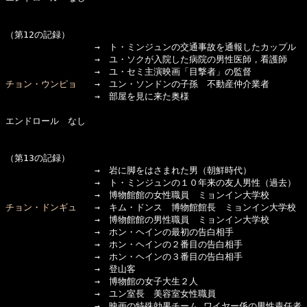
（第12の記録）

　　　　　　　　　　→　ト・ミンジュンの交通事故を通報したカップル

　　　　　　　　　　→　ユ・ソクが入院した病院の男性医師，看護師

チョン・ウンピョ
　　→　ユン・ソンドンの子孫　不動産仲介業者

　　　　　　　　　　→　部屋を見に来た奥様

エンドロール　なし

（第13の記録）

　　　　　　　　　　→　岩に脚をはさまれた男（朝鮮時代）

　　　　　　　　　　→　ト・ミンジュンの１０年来の友人男性（過去）

チョン・ドンギュ
　　→　キム・ドンス　博物館館長　ミョンイン大学校

　　　　　　　　　　→　博物館館の男性職員　ミョンイン大学校

　　　　　　　　　　→　ホン・ヘインの最初の告白相手

　　　　　　　　　　→　ホン・ヘインの２番目の告白相手

　　　　　　　　　　→　ホン・ヘインの３番目の告白相手

　　　　　　　　　　→　登山客

　　　　　　　　　　→　博物館の女子大生２人

　　　　　　　　　　→　ユン室長　美容室女性職員

　　　　　　　　　　→　映画の特殊効果チーム ワイヤー係の男性責任者
