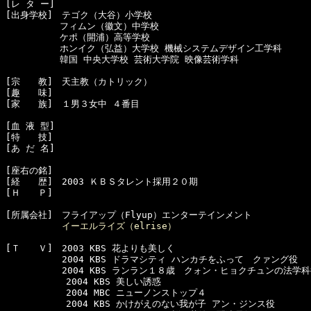
[レ タ ー]　

[出身学校]　テゴク（大谷）小学校

　　　　　　フィムン（徽文）中学校

　　　　　　ケポ（開浦）高等学校

　　　　　　ホンイク（弘益）大学校 機械システムデザイン工学科

　　　　　　韓国 中央大学校 芸術大学院 映像芸術学科

[宗　　教]　天主教（カトリック）

[趣　　味]　

[家　　族]　１男３女中 ４番目

[血 液 型]　

[特　　技]　

[あ だ 名]　

[座右の銘]　

[経　　歴]　2003 ＫＢＳタレント採用２０期

[Ｈ　　Ｐ]

[所属会社]　フライアップ（Flyup）エンターテインメント

イーエルライズ（elrise）
[Ｔ　　Ｖ]　2003 KBS 花よりも美しく

  　　　　　2004 KBS ドラマシティ ハンカチをふって　クァング役

  　　　　　2004 KBS ランラン１８歳　クォン・ヒョクチュンの法学科
      　　　2004 KBS 美しい誘惑

      　　　2004 MBC ニューノンストップ４

      　　　2004 KBS かけがえのない我が子 アン・ジンス役
