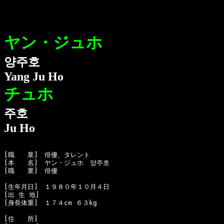
ヤン・ジュホ
양주호
Yang Ju Ho
チュホ
주호
Ju Ho
[職　　業]　俳優、タレント

[本　　名]　ヤン・ジュホ　양주호

[職　　業]　俳優

[生年月日]　１９８０年１０月４日 

[出 生 地] 

[身長体重]　１７４cm ６３kg 

[住　　所]　
