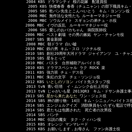
  　　　　　2004 KBS ドラマシティ 桜の花嫁　配達員役

      　　　2005 KBS 快傑春香 春香（チュニャン）の部下職員キム・
      　　　2005 SBS 乾パン先生とこんぺいとう　キム・ヨンソン役

      　　　2006 MBC 無作法な女性たち ルーキーマネジャー役

      　　　2006 MBC ソウルメイト スギョンの弟チュ・ホ役

　　　　　　2006 MBC イヴの反乱　ルーキーマネジャー役　　　　　　

      　　　2006 SBS 愛しのおバカちゃん　病院医師役

　　　　　　2006 MBC ベスト劇場 その男の嫉妬 ヤン・チャンモ役

　　　　　　2007 SBS 黄金新婦

  　　　　　2008 MBC 朝ドラマ 白い嘘

　　　　　　2010 MBC 鉄の男 キム・スロ ソクチル役

　　　　　　2010 SBS 創社20周年大河ドラマ ジャイアンツ　ユ・チャ
　　　　　　2010 SBS 星をとって

　　　　　　2010 MBC パスタ　台所補助アルバイト役

　　　　　　2010 KBS ドラマスペシャル ラク ROCK 楽　

　　　　　　2011 KBS 強力班 チェ・デス役

　　　　　　2011 MBC 朱紅の文字　チェ・ソンジョ役

　　　　　　2012 KBS 
いとしのソヨン
 バイト先スタッフ役

  　　　　　2013 tvN 青い巨塔　イ・ムンシク会社上司役

  　　　　　2013 tvN じゃがいも星 2013QR3　キム・ドサン弁護士
　　　　　　2013 SBS 
星から来たあなた
 ワン・ジェス役

  　　　　　2014 SBS 神の贈り物- 14日　キム・シニュ／ヘパイトス役
　　　　　　2014 SBS エンジェルアイズ　消防隊員をいたずら電話で呼
　　　　　　2014 SBS 君たちは包囲された　死亡者の次男役

  　　　　　2014 SBS パンチ

  　　　　　2014 MBC 伝説の魔女　タク・クィハン役

  　　　　　2015 KBS オレンジ マンマレード

  　　　　　2015 KBS お願いします，お母さん　ファン弁護士役
