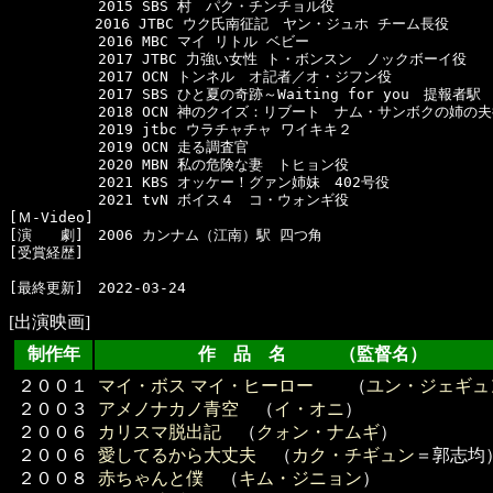
  　　　　　2015 SBS 村　パク・チンチョル役

　　　　　　2016 JTBC ウク氏南征記　ヤン・ジュホ チーム長役

  　　　　　2016 MBC マイ リトル ベビー

  　　　　　2017 JTBC 力強い女性 ト・ボンスン　ノックボーイ役

  　　　　　2017 OCN トンネル　オ記者／オ・ジフン役

  　　　　　2017 SBS ひと夏の奇跡～Waiting for you　提報者駅

  　　　　　2018 OCN 神のクイズ：リブート　ナム・サンボクの姉の夫
  　　　　　2019 jtbc ウラチャチャ ワイキキ２

  　　　　　2019 OCN 走る調査官

  　　　　　2020 MBN 私の危険な妻　トヒョン役

  　　　　　2021 KBS オッケー！グァン姉妹　402号役

  　　　　　2021 tvN ボイス４　コ・ウォンギ役

[Ｍ-Video]　

[演　　劇]　2006 カンナム（江南）駅 四つ角

[受賞経歴]　

[出演映画]
制作年
作 品 名 （監督名）
２００１
マイ・ボス マイ・ヒーロー
（
ユン・ジェギュ
２００３
アメノナカノ青空
（
イ・オニ
）
２００６
カリスマ脱出記
（
クォン・ナムギ
）
２００６
愛してるから大丈夫
（
カク・チギュン
＝郭志均
２００８
赤ちゃんと僕
（
キム・ジニョン
）