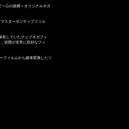
で＜心の故郷＞オリジナルネガ

マスターポジティブフィル

保有していたテュプネガフィ

，状態が非常に良好なフィ

ーフィルムから媒体変換したソ


