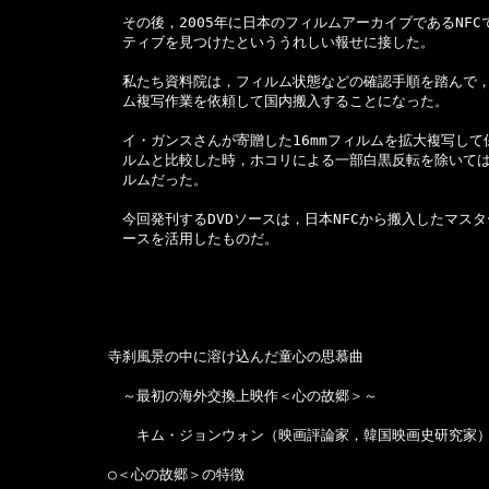
　　　　　　　　その後，2005年に日本のフィルムアーカイブであるNFC
　　　　　　　　ティブを見つけたといううれしい報せに接した。

　　　　　　　　私たち資料院は，フィルム状態などの確認手順を踏んで，
　　　　　　　　ム複写作業を依頼して国内搬入することになった。

　　　　　　　　イ・ガンスさんが寄贈した16mmフィルムを拡大複写して
　　　　　　　　ルムと比較した時，ホコリによる一部白黒反転を除いては
　　　　　　　　ルムだった。

　　　　　　　　今回発刊するDVDソースは，日本NFCから搬入したマスタ
　　　　　　　　ースを活用したものだ。

　　　　　　　寺刹風景の中に溶け込んだ童心の思慕曲

　　　　　　　　～最初の海外交換上映作＜心の故郷＞～

　　　　　　　　　キム・ジョンウォン（映画評論家，韓国映画史研究家）
　　　　　　　○＜心の故郷＞の特徴
