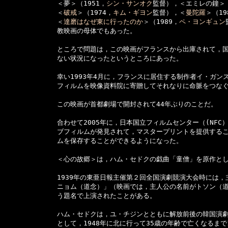
　　　　　　　　＜夢＞（1951，
シン・サンオク
監督），＜エミレの鐘＞（
　　　　　　　　＜
破戒
＞（1974，
キム・ギヨン
監督），＜
曼陀羅
＞（19
　　　　　　　　＜
達磨はなぜ東に行ったのか
＞（1989，
ペ・ヨンギュン
　　　　　　　　教映画の母体でもあった。

　　　　　　　　ところで問題は，この映画がフランスから出庫されて，国
　　　　　　　　ない状況になったというところにあった。

　　　　　　　　幸い1993年4月に，フランスに居住する制作者イ・ガンスさ
　　　　　　　　フィルムを映像資料院に寄贈してそれなりに命脈をつなぐ
　　　　　　　　この映画が首都劇場で開封されて44年ぶりのことだ。

　　　　　　　　合わせて2005年に，日本国立フィルムセンター（(NFC）
　　　　　　　　ブフィルムが発見されて，マスタープリントを提供するこ
　　　　　　　　ムを保存することができるようになった。

　　　　　　　　＜心の故郷＞は，ハム・セドクの戯曲「童僧」を原作とし
　　　　　　　　1939年の東亜日報主催第２回全国演劇競演大会時には，
　　　　　　　　ニョム（道念）」（映画では，主人公の名前がトソン（道
　　　　　　　　う題名で上演されたことがある。

　　　　　　　　ハム・セドクは，ユ・チジンとともに解放前後の韓国演劇
　　　　　　　　として，1948年に北に行って35歳の年齢で亡くなるまで1