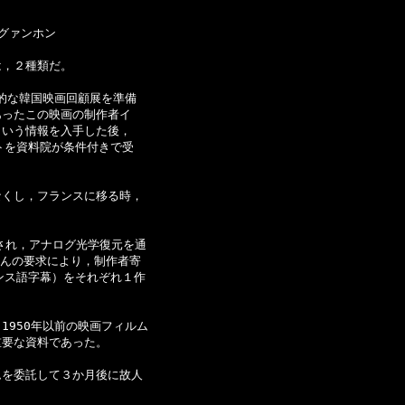
ァンホン

，２種類だ。

的な韓国映画回顧展を準備

ったこの映画の制作者イ

いう情報を入手した後，

を資料院が条件付きで受

くし，フランスに移る時，

され，アナログ光学復元を通

んの要求により，制作者寄

ス語字幕）をそれぞれ１作

950年以前の映画フィルム

要な資料であった。

を委託して３か月後に故人
