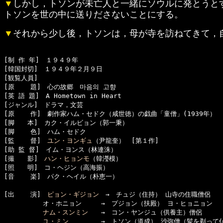
▼
しかし，トソンが未亡人と一緒にソウルに発とうと
トソンを世の中に送りださないことにする。
▼
それから少し後，トソンは，母が寺を訪ねてきて，
[制 作 年]　１９４９年

[韓国封切]　１９４９年２月９日

[観覧人員]　

[原    題]　心の故郷　마음의 고향

[英 語 題]　A Hometown in Heart

[ジャンル]　ドラマ，文芸

[原    作]　劇作家ハム・セドク（咸世徳）の戯曲「童僧」(1939年）

[脚　　本]　カク・イルビョン（郭一秉）

[脚    色]　ハム・セドク

[監    督]　
ユン・ヨンギュ
（尹龍奎）　[第１作]

[助 監 督]　イム・ヨンス（林連洙）

[撮　　影]　
ハン・ヒョンモ
（韓瀅模）

[照　　明]　コ・ヘジン（高海振）

[音    楽]　パク・ヘイル（朴恵一）

[出    演]　
ピョン・ギジョン
　→　チュジ（住持） 山寺の住職僧侶

　　　　　　オ・ホニョン　　　→　プジョン（扶殿） ヨ・ヒョニョン　
ナム・スンミン
　　→　コン・ヤンジュ（供養主）僧侶

ユ・ミン
　　　　　→　トソン（道成） 沙弥僧（髪を剃って