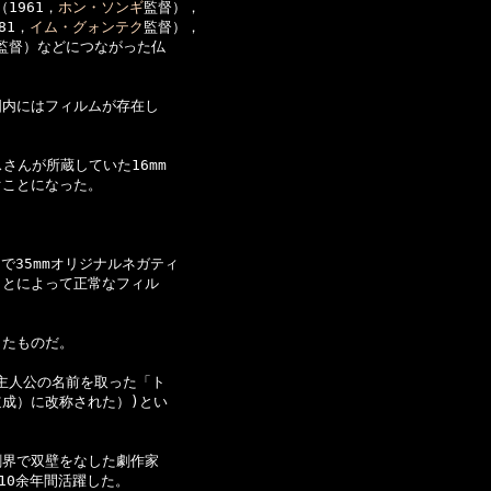
1961，
ホン・ソンギ
監督），

81，
イム・グォンテク
監督），

監督）などにつながった仏

内にはフィルムが存在し

んが所蔵していた16mm

ことになった。

で35mmオリジナルネガティ

とによって正常なフィル

たものだ。

主人公の名前を取った「ト

成）に改称された）)とい

界で双壁をなした劇作家

0余年間活躍した。
