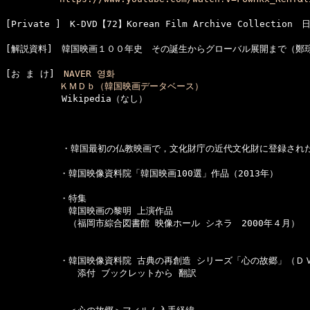
[Private ]　K-DVD【72】Korean Film Archive Collectio
[お ま け]　
NAVER 영화
ＫＭＤｂ（韓国映画データベース）
  　　　　　Wikipedia（なし）

  　　　　　・韓国最初の仏教映画で，文化財庁の近代文化財に登録された
　　　　　　・韓国映像資料院「韓国映画100選」作品（2013年）

　　　　　　・特集

　　　　　　　韓国映画の黎明 上演作品

　　　　　　　（福岡市綜合図書館 映像ホール シネラ　2000年４月）

　　　　　　・韓国映像資料院 古典の再創造 シリーズ「心の故郷」（ＤＶ
　　　　　　　　添付 ブックレットから 翻訳
