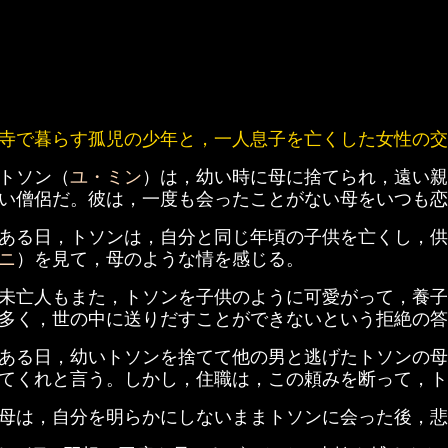
寺で暮らす孤児の少年と，一人息子を亡くした女性の交
トソン（
ユ・ミン
）は，幼い時に母に捨てられ，遠い親
い僧侶だ。彼は，一度も会ったことがない母をいつも恋
ある日，トソンは，自分と同じ年頃の子供を亡くし，供
ニ
）を見て，母のような情を感じる。
未亡人もまた，トソンを子供のように可愛がって，養子
多く，世の中に送りだすことができないという拒絶の答
ある日，幼いトソンを捨てて他の男と逃げたトソンの母
てくれと言う。しかし，住職は，この頼みを断って，
母は，自分を明らかにしないままトソンに会った後，悲