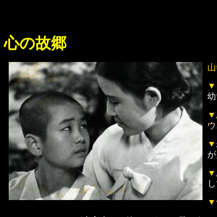
心の故郷
山
▼
幼
▼
ウ
▼
が
▼
し
▼