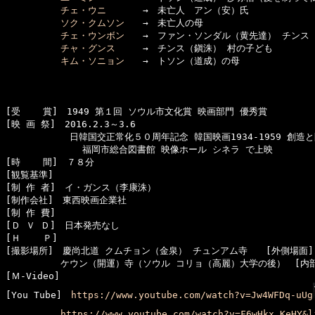
チェ・ウニ
　　　　→　未亡人　アン（安）氏

ソク・クムソン
　　→　未亡人の母

チェ・ウンボン
　　→　ファン・ソンダル（黄先達） チンス（
チャ・グンス
　　　→　チンス（鎭洙） 村の子ども　　
キム・ソニョン
　　→　トソン（道成）の母

[受    賞]　1949 第１回 ソウル市文化賞 映画部門 優秀賞

[映 画 祭]　2016.2.3～3.6

　　　　　　　日韓国交正常化５０周年記念 韓国映画1934-1959 創造と
            　福岡市総合図書館 映像ホール シネラ で上映

[時    間]　７８分

[観覧基準]　

[制 作 者]　イ・ガンス（李康洙）

[制作会社]　東西映画企業社

[制 作 費]　

[Ｄ Ｖ Ｄ]　日本発売なし

[Ｈ    Ｐ]　

[撮影場所]　慶尚北道 クムチョン（金泉） チュンアム寺　　[外側場面]

　　　　　　ケウン（開運）寺（ソウル コリョ（高麗）大学の後）　[内部
[Ｍ-Video]　

[You Tube]　
https://www.youtube.com/watch?v=Jw4WFDq-uUg
https://www.youtube.com/watch?v=F6wHkx_KeHY&l