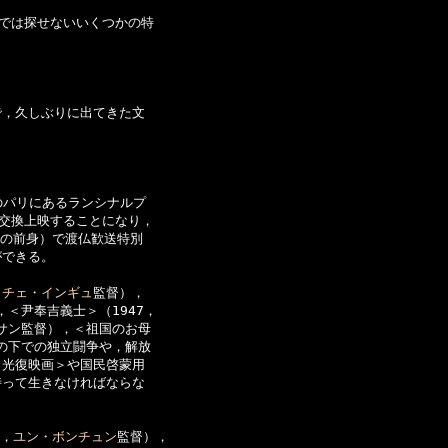
では探せないいくつかの特

，久しぶりに出てきた文

パリにあるランシナルプ

交換上映することになり，

の前身）で渡仏歓送特別

できる。

（
チェ・インギュ
監督），

，＜尹奉吉義士＞（1947，

サン監督），＜祖国のお母

の下での独立闘争や，解放

光復映画＞や国民啓蒙用

って生きなければならな

5，
ユン・ボンチュン
監督），
