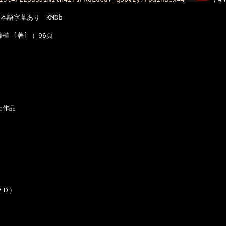
n　日本語字幕あり　KMDb

作品

Ｄ）
