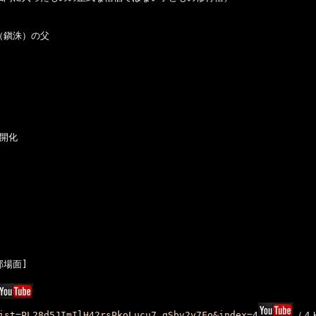
鎭洙）の父

開化

場面]

ist=PL28d5JImIlH42rsPkoLucu7_qSbv2y7Fo&index=4
（４Ｋ