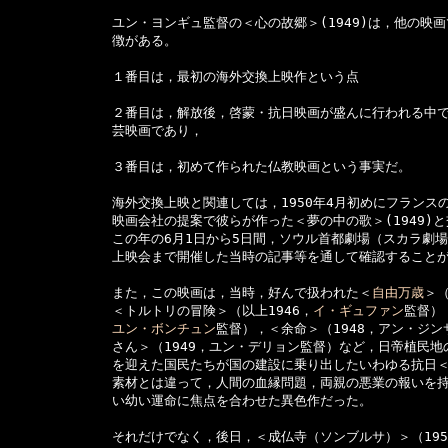
　　　　　　　　ユン・ヨンギュ監督の＜心の故郷＞(1949)は，他の映画
　　　　　　　　徴がある。

　　　　　　　　１番目は，最初の海外交換上映作という点

　　　　　　　　２番目は，解放後，啓蒙・抗日映画が盛んに行われる中で
　　　　　　　　芸映画であり，

　　　　　　　　３番目は，初めて作られた仏教映画という事実だ。

　　　　　　　　海外交換上映と関連しては，1950年4月初めにフランスの
　　　　　　　　映画会社の提案で彼らが作った＜夢の中の歌＞(1949)と
　　　　　　　　この年の6月1日から5日間，ソウル首都劇場（スカラ劇場
　　　　　　　　上映会まで開催した当時の記事等を通して確認することが
　　　　　　　　また，この映画は，当時，好んで扱われた＜
自由万歳
＞
　　　　　　　　＜トルトリの冒険＞（以上1946，
イ・ギュファン
監督）
ユン・ボンチュン
監督），＜余命＞（1948，アン・ジン
　　　　　　　　さん＞（1949，ユン・デリョン監督）など，日帝植民地
　　　　　　　　を迎えた国民たちが国の建設に乗り出したいわゆる抗日＜
　　　　　　　　素材とは違って，人間の血縁問題，両親の悪業の報いを持
　　　　　　　　い幼い運命に焦点を合わせた異色作だった。

　　　　　　　　それだけでなく，後日，＜成仏寺（ソンブルサ）＞（19