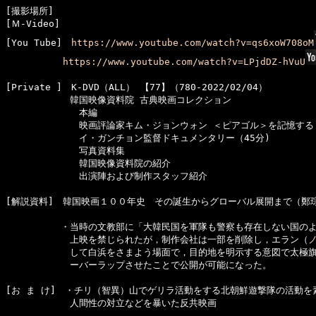
[撮影場所]　

[Ｍ-Video]　

[You Tube]　
https://www.youtube.com/watch?v=qs6xoW708oM
https://www.youtube.com/watch?v=LPjdDZ-hVuU
[Private ]　K-DVD（ALL） 【77】（780-2022/02/04）

　　　　　　　韓国映像資料院 古典映画コレクション

　　　　　　　　本編

　　　　　　　　映画評論家キム・ジョンウォン ＜ピアゴル＞を記憶する（
　　　　　　　　イ・ガンチョン監督ドキュメンタリー（45分)

　　　　　　　　写真資料集

　　　　　　　　韓国映像資料院の紹介

　　　　　　　　出演陣および制作スタッフ紹介

[解説資料]　韓国映画１００年史　その誕生からグローバル展開まで（鄭琮樺 
　　　　　　・当時の文教部に「大韓民国を軍隊も警察も存在しない国のよ
　　　　　　　上映を禁じられたが，制作会社は一部を削除し，エラン（
　　　　　　　して白浜をさまよう場面で，目的地を明示する意図で太極旗
[お ま け]　・チリ（智異）山でゲリラ活動をする北朝鮮遊撃隊の活動を
　　　　　　　人間性の対立などを暴いた反共映画
