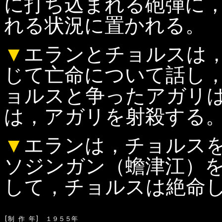
に打ち込まれる砲弾に
れる状況に置かれる。
▼
エランとチョルスは
じて亡命について話し
ョルスと争ったアガリ
は，アガリを射殺する
▼
エランは，チョルス
ソジンガン（蟾津江）
して，チョルスは絶命
[制 作 年]　１９５５年
