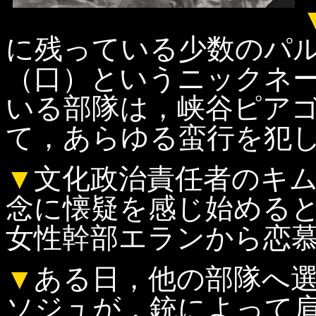
に残っている少数のパ
（口）というニックネ
いる部隊は，峡谷ピア
て，あらゆる蛮行を犯
▼
文化政治責任者のキ
念に懐疑を感じ始める
女性幹部エランから恋
▼
ある日，他の部隊へ
ソジュが，銃によって