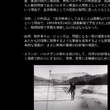
　　　　　　　愛、隊員の間の三角関係、男性パルチザンの性的欲望、知識
　　　　　　　ちと敵対関係であるパルチザン隊員の人間性とヒューマニズ
　　　　　　　いう理由で、反共映画としての思想が疑問に思ったりもした
　　　　　　・当時、この作品は、"反共映画としてみることは困難なので治
　　　　　　　という理由で、1955年8月24日に国都劇場で予定された上
　　　　　　　し、検閲段階で苦難を体験しなければならなかった。

　　　　　　・結局、制作者キム・ビョンギは、問題になる一部の場面を削
　　　　　　　あたかも討伐隊に投降するような脈絡を追加するような措置
　　　　　　　表的な場面が、まさに映画の最後の白砂場の場面だ。

　　　　　　・エランが、パルチザンの群れを抜け出して、河岸の白砂場を
　　　　　　　く場面で終わりにするのに、突然、背景に太極旗がはためく