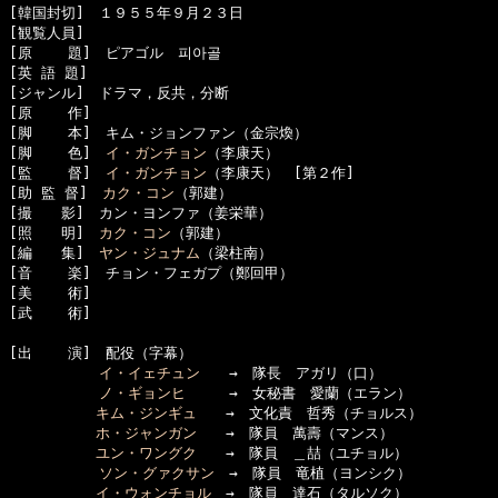
[韓国封切]　１９５５年９月２３日

[観覧人員]　

[原    題]　ピアゴル　피아골

[英 語 題]　

[ジャンル]　ドラマ，反共，分断

[原    作]　

[脚    本]　キム・ジョンファン（金宗煥）

[脚    色]　
イ・ガンチョン
（李康天）

[監    督]　
イ・ガンチョン
（李康天）　[第２作]

[助 監 督]　
カク・コン
（郭建）

[撮　　影]　カン・ヨンファ（姜栄華）

[照　　明]　
カク・コン
（郭建）

[編　　集]　
ヤン・ジュナム
（梁柱南）

[音    楽]　チョン・フェガプ（鄭回甲）

[美    術]　

[武    術]　

[出    演]　配役（字幕）

イ・イェチュン
　　→　隊長　アガリ（口）

ノ・ギョンヒ
　　　→　女秘書　愛蘭（エラン）

キム・ジンギュ
　　→　文化責　哲秀（チョルス）

ホ・ジャンガン
　　→　隊員　萬壽（マンス）

ユン・ワングク
　　→　隊員　＿喆（ユチョル）　
ソン・グァクサン
　→　隊員　竜植（ヨンシク）　
イ・ウォンチョル
　→　隊員　達石（タルソク）　