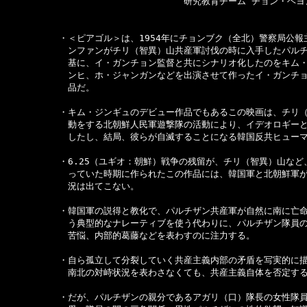
　　　　　　　　　　　　　　　　　　　　研究教育チーム チョン・ヘヨン
　　　　　　・＜ピアゴル＞は、1954年にチョンブク（全北）警察局公報
　　　　　　　ンファンがチリ（智異）山共産軍討伐の時に入手したパルチ
　　　　　　　基に、イ・ガンチョン監督と共にシナリオ化したのをキム・
　　　　　　　ンヒ、ホ・ジャンガンなどを出演させて作ったイ・ガンチョ
　　　　　　　品だ。

　　　　　　・キム・ジンギュのデビュー作品でもあるこの映画は、チリ（
　　　　　　　動をする北朝鮮人民軍遊撃隊の活動により、イデオロギーと
　　　　　　　したし、結局、彼らが自滅することになる韓国反共ヒューマ
　　　　　　・6.25（ユギオ：朝鮮）戦争の残留が、チリ（智異）山など
　　　　　　　っていた時期に作られたこの作品には、韓国軍と北朝鮮軍が
　　　　　　　況は出てこない。

　　　　　　・韓国軍の説得と教化で、パルチザン共産軍が自然に南に亡命
　　　　　　　う典型的なナレーティブを使う代わりに、パルチザン隊員の
　　　　　　　苦悩、内部的葛藤などを表わすのに注力する。

　　　　　　・自ら孤立して分裂していく共産主義内部の矛盾を写実的に描
　　　　　　　南北の対峙状況を表わさなくても、共産主義自体を否定する
　　　　　　・だが、パルチザンの親分であるアガリ（口）隊長の女性隊員