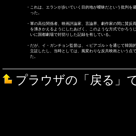
　　　　　　・これは、エランが歩いていく目的地が曖昧だという批判を避
　　　　　　　った。

　　　　　　・軍の高位関係者、映画評論家、言論界、劇作家の間に賛反両
　　　　　　　を沸きかえるようにしたあげく、このような方式でかろうじ
　　　　　　　いに国都劇場で封切りした記録を有している。

　　　　　　・だが、イ・ガンチョン監督は、＜ピアゴル＞を通じて韓国的
　　　　　　　立証したし、当時としては、風変わりな反共映画という点で
　　　　　　　た。

プラウザの「戻る」