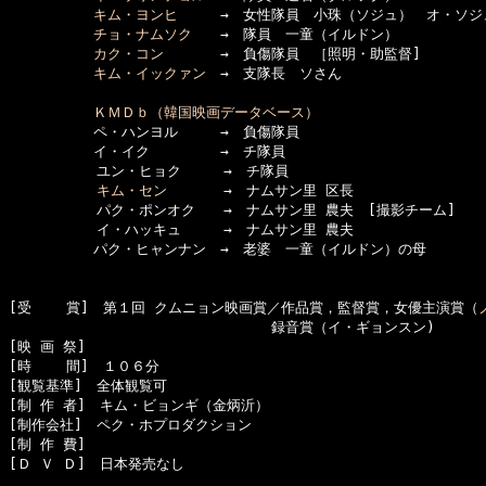
キム・ヨンヒ
　　　→　女性隊員　小珠（ソジュ）　オ・ソジ
チョ・ナムソク
　　→　隊員　一童（イルドン）　
カク・コン
　　　　→　負傷隊員　［照明・助監督]

キム・イックァン
　→　支隊長　ソさん　
ＫＭＤｂ（韓国映画データベース）
　　　　　　ペ・ハンヨル　　　→　負傷隊員

　　　　　　イ・イク　　　　　→　チ隊員

  　　　　　ユン・ヒョク　　　→　チ隊員

キム・セン
　　　　→　ナムサン里 区長

  　　　　　パク・ポンオク　　→　ナムサン里 農夫　[撮影チーム]

  　　　　　イ・ハッキュ　　　→　ナムサン里 農夫

　　　　　　パク・ヒャンナン　→　老婆　一童（イルドン）の母

[受    賞]　第１回 クムニョン映画賞／作品賞，監督賞，女優主演賞（
　　　　　　　　　　　　　　　　　　 録音賞（イ・ギョンスン)

[映 画 祭]　

[時    間]　１０６分

[観覧基準]　全体観覧可

[制 作 者]　キム・ビョンギ（金炳沂）

[制作会社]　ペク・ホプロダクション

[制 作 費]　

[Ｄ Ｖ Ｄ]　日本発売なし
