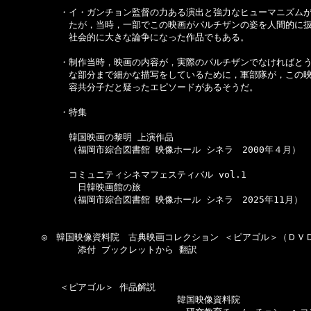
　　　　　　・イ・ガンチョン監督の力ある演出と強力なヒューマニズムが
　　　　　　　たが，当時，一部でこの映画がパルチザンの姿を人間的に扱
　　　　　　　社会的に大きな論争になった作品でもある。

　　　　　　・制作当時，映画の内容が，実際のパルチザンでなければとう
　　　　　　　な部分まで細かな描写をしているために，軍部隊が，この映
　　　　　　　容共分子だと疑ったエピソードがあるそうだ。

　　　　　　・特集

　　　　　　　韓国映画の黎明 上演作品

　　　　　　　（福岡市綜合図書館 映像ホール シネラ　2000年４月）

　　　　　　　コミュニティシネマフェスティバル vol.1

　　　　　　　　日韓映画館の旅

　　　　　　　（福岡市綜合図書館 映像ホール シネラ　2025年11月）

　　　　◎　韓国映像資料院　古典映画コレクション ＜ピアゴル＞（ＤＶＤ
　　　　　　　　添付 ブックレットから 翻訳

　　　　　　＜ピアゴル＞ 作品解説

　　　　　　　　　　　　　　　　　　　韓国映像資料院
