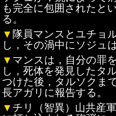
も完全に包囲されたと
る。
▼
隊員マンスとユチョ
し，その渦中にソジュ
▼
マンスは，自分の罪
し，死体を発見したタ
つけた後，タルソクま
長アガリに報告する。
▼
チリ（智異）山共産