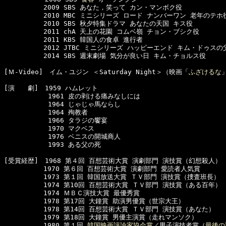
　　　　　　2009 SBS あなた，笑って カン・マンボク役 

　　　　　　2010 MBC ミニシリーズ ロード ナンバーワン 老年のテホ役
　　　　　　2010 SBS 秋夕特集ドラマ あなたの天国 キス役

　　　　　　2011 chA 天上の花園 コムベ嶺 チョン・ブシク役

　　　　　　2011 KBS 韓国人の食卓 進行者

　　　　　　2012 JTBC ミニシリーズ ハッピーエンド キム・ドゥスの父
　　　　　　2014 SBS 週末劇場 気分が良い日 キム・チョルス役

[Ｍ-Video]　イム・ユジン ＜Saturday Night＞（映画「
ふざけるな
[演　　劇]　1959 ハムレット

      　　　1961 皮の剥ける痛みなしには

      　　　1964 じゃじゃ馬ならし

      　　　1964 殉教者

      　　　1966 タラジの饗宴

      　　　1970 マクベス

      　　　1976 ベニスの開城商人

      　　　1993 ある父の死

[受賞経歴]　1968 第４回 百想芸術大賞 演劇部門 演技賞（幻想殺人）

　　　　　　1970 第６回 百想芸術大賞 演劇部門 愛読者人気賞

　　　　　　1973 第１回 韓国放送大賞 ＴＶ部門 演技賞（捜査班長）

　　　　　　1974 第10回 百想芸術大賞 ＴＶ部門 演技賞（ある百年）

　　　　　　1974 ＭＢＣ演技大賞 最優秀賞

　　　　　　1978 第17回 大鐘賞 助演男優賞（世宗大王）

　　　　　　1978 第14回 百想芸術大賞 ＴＶ部門 演技賞（あなた）

　　　　　　1979 第18回 大鐘賞 男優主演賞（走れマンソク）

　　　　　　1980 第１回 
韓国映画評論家協会賞
／男子演技者賞（
最後の