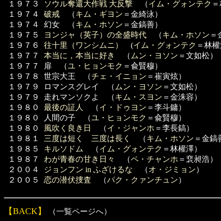
１９７３
ソウル奪還大作戦 大反撃
（
イム・グォンテク
＝
１９７４
破戒
（
キム・ギヨン
＝金綺泳）
１９７４
幻女 （
キム・ホソン
＝金鎬善）
１９７５
ヨンジャ（英子）の全盛時代
（
キム・ホソン
＝
１９７６
往十里（ワンシムニ）
(
イム・グォンテク
＝林權
１９７７
本当に，本当に好き
（
ムン・ヨソン
＝文如松）
１９７７
扉 （
ユ・ヒョンモク
＝兪賢穆）
１９７８
世宗大王 （
チェ・イニョン
＝崔寅炫）
１９７９
ロマンスグレイ （
ムン・ヨソン
＝文如松）
１９７９
走れマンソクよ （
キム・スヨン
＝金洙容）
１９８０
最後の証人
（
イ・ドゥヨン
＝李斗鏞）
１９８０
人間の子 （
ユ・ヒョンモク
＝兪賢穆）
１９８０
風吹く良き日
（
イ・ジャンホ
＝李長鎬）
１９８１
三度は短く 三度は長く
（
キム・ホソン
＝金鎬
１９８５
キルソドム
（
イム・グォンテク
＝林權澤）
１９８７
わが青春の甘き日々
（
ペ・チャンホ
＝裵昶浩）
２００４
ジョンフン in ふざけるな
（
オ・ジミョン
）
２００５
恋の潜伏捜査
（
パク・クァンチュン
）
【BACK】
（一覧ページへ）