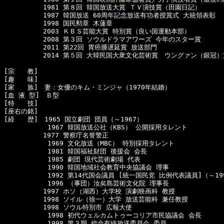
　　　　　　1981 第８回 韓国放送大賞 ＴＶ演技賞（田園日記）

　　　　　　1987 韓国放送 60周年記念放送有功者授賞式 大統領表彰

　　　　　　1998 国民勲章 木蓮章

　　　　　　2003 ＫＢＳ芸能大賞 特別賞（良い国運動本部）

　　　　　　2008 第３回 ソウルドラマアワーズ 今年のスター賞

　　　　　　2011 第22回 胃癌腫遅延賞 放送部門

　　　　　　2014 第５回 大韓民国大衆文化芸術賞　ウングァン（銀冠）
[宗　　教]　

[趣　　味]　

[家　　族]　妻：女優のキム・ミンジャ（1970年結婚）

[血 液 型]　Ｂ型

[特　　技]　

[座右の銘]　

[経　　歴]　1965 国立劇団 団員（～1967）

      　　　1967 韓国放送公社（KBS） 公開採用タレント

　　　　　　1977 警察庁名誉警正

      　　　1969 文化放送（MBC） 特別採用タレント

      　　　1981 韓国福祉財団 後援会 会長

      　　　1985 劇団 現代芸術劇場 代表

      　　　1990 韓国地域社会教育中央協議会 理事

      　　　1992 第14代国会議員 [統一国民党 比例代表議員]（～199
      　　　1996 （事団）汝矣島芸術文化院 理事長

　　　　　　1997 ホソ（湖西）大学校 演劇映画科 教授

　　　　　　1998 ソイル（徐一）大学 放送芸能科 兼任教授

　　　　　　1998 ソウル特別市 広報大使

      　　　1998 初代ウェルカムトゥーコリア市民協議会 会長

      　　　1998 第３期 総合有線放送委員会 委員
