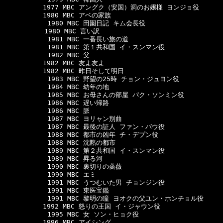
　　　　　　1977 MBC アングク（安国）洞のお嬢様 ヨンジョ役

　　　　　　1980 MBC アベの家族

      　　　1980 MBC 田園日記 キム会長役

  　　　　　1980 MBC 言い訳

      　　　1981 MBC 一番長い旅の道

      　　　1981 MBC 第１共和国 イ・スンマン役

      　　　1982 MBC 父

　　　　　　1982 MBC 友よ友よ

　　　　　　1982 MBC 昨日そして明日

      　　　1983 MBC 野望の25時 チョン・ジュヨン役

      　　　1984 MBC 幼年の地

      　　　1985 MBC お母さんの部屋 パク・ソンミン役

      　　　1986 MBC 遅い帰路

      　　　1986 MBC 脈

      　　　1987 MBC ヨリャン別曲

      　　　1987 MBC 最後の証人 ファン・バウ役

      　　　1988 MBC 都市の凶年 チ・デプン役

      　　　1988 MBC 沈黙の都市

      　　　1989 MBC 第２共和国 イ・スンマン役

      　　　1989 MBC 昇る河

      　　　1990 MBC 裏切りの薔薇

      　　　1990 MBC エミ

      　　　1991 MBC うつむいた男 チョンジン役

      　　　1991 MBC 東医宝鑑

      　　　1991 MBC 黎明の瞳 ヨオクの父ユン・ホンチョル役

　　　　　　1992 MBC 怒りの王国 イ・ジャウン役

      　　　1995 MBC 女 ソン・ヒョク役

　　　　　　1996 MBC アイシング
