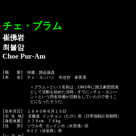
チェ・ブラム
崔佛岩
최불암
Choe Pur-Am
[職　　業]　俳優，国会議員

[本　　名]　チェ・ヨンハン　최영한　崔英漢

　　　　　　　＜ブラム＞という名前は，1965年に国立劇団団員

　　　　　　　として活動を始めた当時，すでに＜チェ・ヨンハ

　　　　　　　ン＞という同名俳優が活動をしていたので使うこ

　　　　　　　とになったそうだ。

[生年月日]　１９４０年６月１５日 

[出 生 地]　京畿道 インチョン（仁川）府（日帝強制占領期間）

[身長体重]　１７５cm　７５kg

[住　　所]　ソウル市 ヨンドンポ（永登浦）区 

　　　　　　ヨイド（汝矣島）洞

[レ タ ー]　
