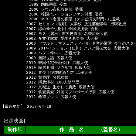
      　　　1998 国民勲章 受章

      　　　2000 ソウル市広報使節 委嘱

      　　　2000 韓国バン・ジョンファン財団 委員

      　　　2000 ＭＢＣ名誉の殿堂（テレビ演技部門）に登載

　　　　　　2007 セミョン（世明）大学校 放送芸能学科 招聘教授

　　　　　　2007 緑の傘子供財団 全国後援会 会長

　　　　　　2007 ヨス（麗水）世界博覧会 名誉広報大使

　　　　　　2008 多文化家族 愛歩き募金祭 大会長

　　　　　　2008 ソウルドラマフェスティバル 名誉の殿堂 今年のスター
　　　　　　2009 2014インチョン（仁川）アジア競技大会 広報大使

　　　　　　2009 ハヌ（韓牛） 広報大使

　　　　　　2009 無限世話 広報大使

　　　　　　2010 韓国住宅金融公社 広報大使

　　　　　　2010 民選５期 ソウル市 広報大使

　　　　　　2012 青少年喫煙飲酒予防 広報大使

　　　　　　2012 警察庁 名誉総警

　　　　　　2012 帰農帰村 100人諮問団

　　　　　　2012 京畿道 生かして農政 広報大使

　　　　　　2012 食愛農愛 対国民プロポーズ行事 広報大使

　　　　　　2012 希望ソウル 広報大使

[最終更新]　2017-04-18

[出演映画]
制作年
作 品 名 （監督名）