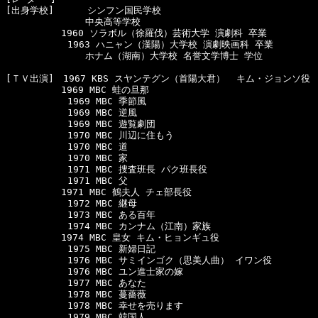
[出身学校]　　　 シンフン国民学校

　　　　　　　　 中央高等学校

　　　　　　1960 ソラボル（徐羅伐）芸術大学 演劇科 卒業

      　　　1963 ハニャン（漢陽）大学校 演劇映画科 卒業

　　　　　　　　 ホナム（湖南）大学校 名誉文学博士 学位

[ＴＶ出演]　1967 KBS スヤンテグン（首陽大君）  キム・ジョンソ役

　　　　　　1969 MBC 蛙の旦那

      　　　1969 MBC 季節風

      　　　1969 MBC 逆風

      　　　1969 MBC 遊覧劇団

      　　　1970 MBC 川辺に住もう

      　　　1970 MBC 道

      　　　1970 MBC 家

      　　　1971 MBC 捜査班長 パク班長役

      　　　1971 MBC 父

　　　　　　1971 MBC 鶴夫人 チェ部長役

      　　　1972 MBC 継母

      　　　1973 MBC ある百年

      　　　1974 MBC カンナム（江南）家族

　　　　　　1974 MBC 皇女 キム・ヒョンギュ役

      　　　1975 MBC 新婦日記

      　　　1976 MBC サミインゴク（思美人曲） イワン役

      　　　1976 MBC ユン進士家の嫁

      　　　1977 MBC あなた

      　　　1978 MBC 蔓薔薇

      　　　1978 MBC 幸せを売ります

      　　　1979 MBC 韓国人
