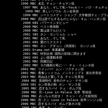
　　　　　　1996 MBC 未忘 チョン・チョマン役

      　　　1997 MBC あなた，そして私～You＆Ｉ～ パク・チェチョン
            1999 MBC 美しいソウル カン会長役

      　　　1999 MBC シートコメディ ジャンプ 大学教授チェ・ブラム
　　　　　　2000 MBC 恋は誰でもするものじゃない キム・ハンボン役

      　　　2000 KBS パワーインタビュー   

      　　　2000 MBC ベスト映画館   

      　　　2000 MBC 愛は誰でもひとつ 

      　　　2001 SBS ホン・ヨンリョル ショー   

      　　　2001 MBC あなた，そして私 

      　　　2001 KBS 愛のリクエスト   

      　　　2001 MBC ホン・グギョン（洪国栄） ヨンジョ役

      　　　2001 Drama.net 単幕劇場   

      　　　2001 MBC 特別企画 国民の皆様に聞きます 

      　　　2002 KBS よい国運動本部   

      　　　2002 MBC 田園日記   

      　　　2002 MBC その陽射が私に･･･ チェ・ミョンホ役   

　　　　　　2002 MBC リメンバー ムン・ソクチョン役

　　　　　　2002 MBC 青春シットコム ノンストップ３ 派出所長役

　　　　　　2003 MBC 死ぬほど愛してる チャン社長役

  　　　　　2004 MBC 英雄時代 老年のチョン・テサン役 

　　　　　　2004 SBS ホン所長の秋 ホン・サンス役

  　　　　　2005 MBC 恋するスパイ チェ・ボムグ役 

  　　　　　2006 MBC 宮～Love in Palace 先帝 聖祖役　

  　　　　　2006 MBC めっちゃ大好き！ チャン・イノ大統領役 

　　　　　　2006 MBC 宮-クン Love in Palace 皇帝ソンジョ役

　　　　　　2006 MBC 恋するスパイ ポムグ派ボス役 

  　　　　　2008 SBS 
食客
 オ・ソングン 
