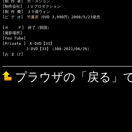
[制 作 者]　ホ・スジョン

[制作会社]　ＪＵプロダクション

[制 作 費]　３５億ウォン

[ビ デ オ]　
竹書房
（DVD 3,990円）2008/5/23発売

[Ｈ    Ｐ]　終了（韓国）

[撮影場所]　

[You Tube]　

[Private ]　K-DVD【33】

  　　　　　J-DVD【33】（300-2021/06/26）

[お ま け]　

プラウザの「戻る」