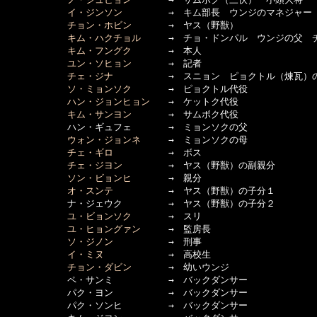
イ・ジンソン
　　　　　→　キム部長　ウンジのマネジャー

チョン・ホビン
　　　　→　ヤス（野獣）

キム・ハクチョル
　　　→　チョ・ドンパル　ウンジの父　チ
キム・フングク
　　　　→　本人

ユン・ソヒョン
　　　　→　記者

チェ・ジナ
　　　　　　→　スニョン　ピョクトル（煉瓦）の
ソ・ミョンソク
　　　　→　ピョクトル代役

ハン・ジョンヒョン
　　→　ケットク代役

キム・サンヨン
　　　　→　サムボク代役

      　　　ハン・ギュフェ　　　　→　ミョンソクの父

ウォン・ジョンネ
　　　→　ミョンソクの母

チェ・ギロ
　　　　　　→　ボス

チェ・ジヨン
　　　　　→　ヤス（野獣）の副親分

ソン・ビョンヒ
　　　　→　親分

オ・スンテ
　　　　　　→　ヤス（野獣）の子分１

      　　　ナ・ジェウク　　　　　→　ヤス（野獣）の子分２

ユ・ビョンソク
　　　　→　スリ

ユ・ヒョングァン
　　　→　監房長

ソ・ジノン
　　　　　　→　刑事

イ・ミヌ
　　　　　　　→　高校生

チョン・ダビン
　　　　→　幼いウンジ

      　　　ペ・サンミ　　　　　　→　バックダンサー

      　　　パク・ヨン　　　　　　→　バックダンサー

      　　　パク・ソンヒ　　　　　→　バックダンサー
