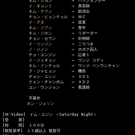
      　　　キム・ジヨン　　　　　→　バックダンサー

イ・ギョンミ
　　　　　→　美容師

キム・テフン
　　　　　→　助演出

チョン・ビョンチョル
　→　ＭＣ

イ・グヌ
　　　　　　　→　巡査

キム・ジフン
　　　　　→　青年

キム・ジホン
　　　　　→　リポーター

      　　　チョン・セウン　　　　→　封神師

イ・ソンジン
　　　　　→　ごろつき

ノ・ジノン
　　　　　　→　ホボク囚人

      　　　チョ・ユンジン　　　　→　記者１

イ・ジェギョン
　　　　→　ウンジ コディ

キム・ドンチョル
　　　→　ウンジ ペンウンチャン

      　　　ク・ジャヒョン　　　　→　機長

      　　　チョン・ユシン　　　　→　ＡＤ１

      　　　クォン・チャンボム　　→　ＡＤ２

      　　　ユン・ウンジョン　　　→　看護師

      　　　字幕外

ホン・ジェソン
[Ｍ-Video]　イム・ユジン ＜Saturday Night＞

[受    賞]　

[時    間]　１００分

[観覧基準]　１５歳以上 観覧可　　
