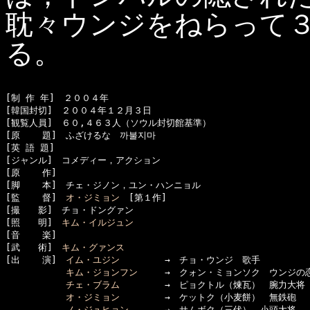
耽々ウンジをねらって
る。
[制 作 年]　２００４年

[韓国封切]　２００４年１２月３日

[観覧人員]　６０,４６３人（ソウル封切館基準）

[原    題]　ふざけるな　까불지마

[英 語 題]　

[ジャンル]　コメディー，アクション

[原    作]　

[脚    本]　チェ・ジノン，ユン・ハンニョル

[監    督]　
オ・ジミョン
　[第１作]

[撮　　影]　チョ・ドングァン

[照　　明]　
キム・イルジュン
[音    楽]

[武　　術]　
キム・グァンス
[出    演]　
イム・ユジン
　　　　　→　チョ・ウンジ　歌手

キム・ジョンフン
　　　→　クォン・ミョンソク　ウンジの恋
チェ・ブラム
　　　　　→　ピョクトル（煉瓦）　腕力大将

オ・ジミョン
　　　　　→　ケットク（小麦餅）　無鉄砲

ノ・ジュヒョン
　　　　→　サムボク（三伏）　小頭大将
