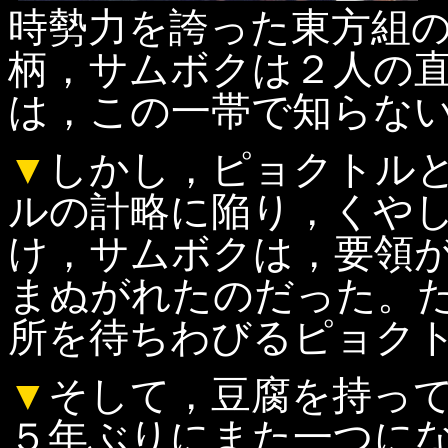
時勢力を誇った東方組
柄，サムボクは２人の
は，この一帯で知らな
▼
しかし，ピョクトル
ルの計略に陥り，くや
け，サムボクは，要領
まぬがれたのだった。
所を待ちわびるピョク
▼
そして，豆腐を持っ
５年ぶりにまた一つに