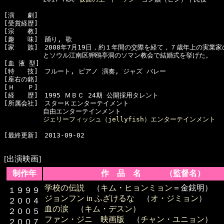
[演　　劇]　

[受賞経歴]

[宗　　教]　

[趣　　味]　踊り, 歌

[家　　族]　2008年7月19日，約１年間の交際を経て，７歳年上の実業家
　　　　　　とソウル江南区狎鴎亭洞のソマン教会で結婚式を挙げた。

[血 液 型]　

[特　　技]　フルート, ピアノ 演奏, ジャズ バレー

[座右の銘]　

[Ｈ　　Ｐ]

[経　　歴]　1995 ＭＢＣ 24期 公開採用タレント

[所属会社]　スターＫエンターテイメント

　　　　　　自由エンターテインメント

ジェリーフィッシュ（jellyfish）エンターテインメント
[最終更新]　2013-09-02

[出演映画]
制作年
作 品 名 （監督名）
学校の伝説
（
キム・ヒョンミョン
＝金鉉明）
１９９９
ジョンフン in ふざけるな
（
オ・ジミョン
）
２００４
血の涙
（
キム・デスン
）
２００５
ファン・ジニ 映画版
（
チャン・ユニョン
）
２００７