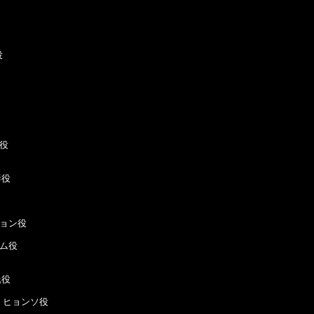


役

役

ョン役

ム役

役 

 ヒョンソ役
