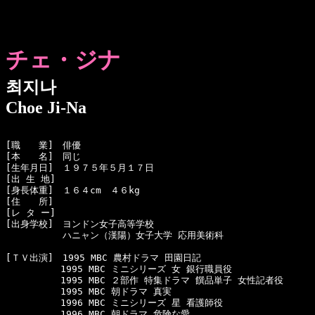
チェ・ジナ
최지나
Choe Ji-Na
[職　　業]　俳優

[本　　名]　同じ

[生年月日]　１９７５年５月１７日 

[出 生 地]　

[身長体重]　１６４cm　４６kg 

[住　　所]　

[レ タ ー]

[出身学校]　ヨンドン女子高等学校

  　　　　　ハニャン（漢陽）女子大学 応用美術科

[ＴＶ出演]　1995 MBC 農村ドラマ 田園日記

　　　　　　1995 MBC ミニシリーズ 女 銀行職員役

　　　　　　1995 MBC ２部作 特集ドラマ 饌品単子 女性記者役

　　　　　　1995 MBC 朝ドラマ 真実

　　　　　　1996 MBC ミニシリーズ 星 看護師役

　　　　　　1996 MBC 朝ドラマ 危険な愛
