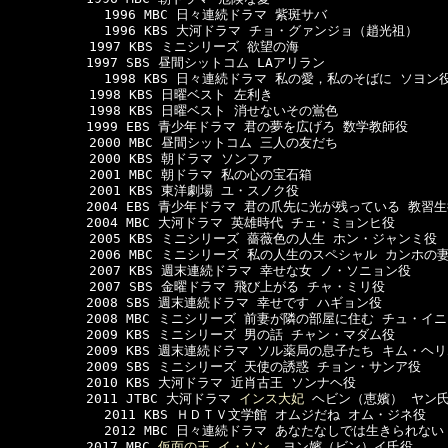
            1996 MBC 日々連続ドラマ 紫斑サバ

            1996 KBS 大河ドラマ チョ・グァンジョ（趙光祖）

  　　　　　1997 KBS ミニシリーズ 欲望の海

　　　　　　1997 SBS 昼間シットコム LAアリラン

            1998 KBS 日々連続ドラマ 私の愛，私のそばに ソヨン役
  　　　　　1998 KBS 日曜ベスト 左利き 

  　　　　　1998 KBS 日曜ベスト 消せないその鴬色

　　　　　　1999 EBS 青少年ドラマ 君の夢を広げろ 数学教師役

  　　　　　2000 MBC 昼間シットコム 三人の友だち

  　　　　　2000 KBS 朝ドラマ ソンファ 

  　　　　　2001 MBC 朝ドラマ 私の心の宝石箱 

  　　　　　2001 KBS 東洋劇場 ユ・スノク役

　　　　　　2004 EBS 青少年ドラマ 君の爪先に光が残っている 教習生
　　　　　　2004 MBC 大河ドラマ 英雄時代 チェ・ミョンヒ役 

  　　　　　2005 KBS ミニシリーズ 薔薇色の人生 ホン・ジャンミ役

  　　　　　2006 MBC ミニシリーズ 私の人生のスペシャル カンホの妻
  　　　　　2007 KBS 週末連続ドラマ 幸せな女 ノ・ソニョン役

  　　　　　2007 SBS 金曜ドラマ 飛び上がる チャ・ミリ役

　　　　　　2008 SBS 週末連続ドラマ 幸せです ハギョン役

　　　　　　2008 MBC ミニシリーズ 前妻が隣の部屋に住む チュ・イニ
　　　　　　2009 KBS ミニシリーズ 男の話 チャン・マダム役

　　　　　　2009 KBS 週末連続ドラマ ソル薬局の息子たち キム・ヘリ
　　　　　　2009 SBS ミニシリーズ 天使の誘惑 チョン・サンア役

　　　　　　2010 KBS 大河ドラマ 近肖古王 ソンナヘ役

　　　　　　2011 JTBC 大河ドラマ 
インス大妃
 ヘビン（恵嬪） ヤン氏
            2011 KBS ＨＤＴＶ文学館 オムジだね オム・ジネ役

            2012 MBC 日々連続ドラマ あなたなしでは生きられない
　　　　　　2017 MBC 
仮面の王 イ・ソン
　ヨン嬪（ビン）イ氏役
