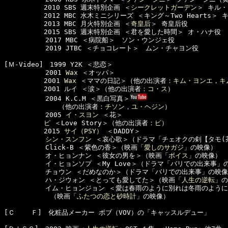
　　　　　　2010 SBS 週末特別企画 ＜
シークレットガーデン
＞ キル・
　　　　　　2012 MBC 水木ミニシリーズ ＜キング～Two Hearts＞ 
　　　　　　2013 MBC 月火特別企画 ＜
奇皇后
＞ 奇皇后役 

　　　　　　2015 SBS 週末特別企画 ＜君を愛した時間＞ オ・ハナ役

  　　　　　2017 MBC ＜病院船＞　ソン・ウンジェ役

  　　　　　2019 JTBC ＜チョコレート＞　ムン・チャヨン役

[Ｍ-Video]　1999 Y2K ＜悲恋＞

  　　　　　2001 
Wax
 ＜オッパ＞

　　　　　　2001 
Wax
 ＜ママの日記＞（他の出演者：
キム・ヨンエ
，
キ
　　　　　　2001 ルイ ＜涙＞（他の出演者：
コ・ス
）

  　　　　　2004 K.C.M ＜黒白写真＞
  　　　　　　　（他の出演者：
チソン
，
ユ・ヘジン
）

  　　　　　2005 
イ・スヨン
 ＜花＞

ピ
 ＜Love Story＞（他の出演者：
ピ
）

　　　　　　2015 
サイ（PSY）
 ＜DADDY＞

シン・スンフン
 ＜哀心歌＞（ドラマ「チェオクの剣【タモ(茶
  　　　　　Click-B ＜紫色の香＞（映画「
愛しのサガジ
」の映像）

  　　　　　オ・ヒョンナン ＜彼女の男を＞（映画「
ボイス
」の映像）

  　　　　　イ・ヒョンソプ ＜My Love＞（ドラマ「バリでの出来事」の
  　　　　　チョウン ＜だめなのか＞（ドラマ「バリでの出来事」の映像）
  　　　　　ハ・ジウォン ＜とっても愛してた＞（映画「
人生の逆転
」の
  　　　　　イム・ヒョンジョン ＜愛は春雨のように別れは冬雨のように
　　　　　　　（映画「
ふたつの恋と砂時計
」の映像）

[Ｃ    Ｆ]　化粧品メーカー ボブ（VOV）の「キャッスルデュー」
