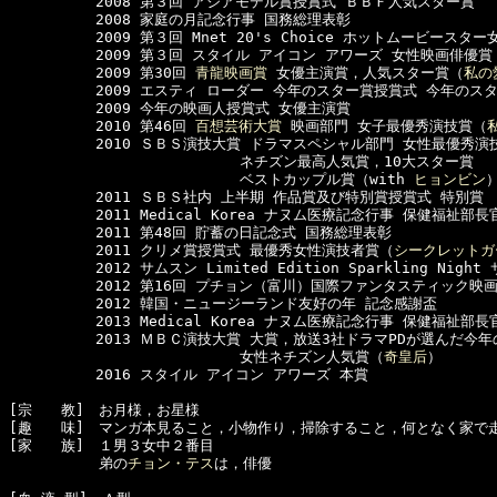
　　　　　　2008 第３回 アジアモデル賞授賞式 ＢＢＦ人気スター賞

　　　　　　2008 家庭の月記念行事 国務総理表彰

　　　　　　2009 第３回 Mnet 20's Choice ホットムービースタ
　　　　　　2009 第３回 スタイル アイコン アワーズ 女性映画俳優賞

　　　　　　2009 第30回 
青龍映画賞
 女優主演賞，人気スター賞（
私の
　　　　　　2009 エスティ ローダー 今年のスター賞授賞式 今年のス
　　　　　　2009 今年の映画人授賞式 女優主演賞

　　　　　　2010 第46回 
百想芸術大賞
 映画部門 女子最優秀演技賞（
　　　　　　2010 ＳＢＳ演技大賞 ドラマスペシャル部門 女性最優秀演技
　　　　　　　　　　　　　　　　ネチズン最高人気賞，10大スター賞

　　　　　　　　　　　　　　　　ベストカップル賞（with 
ヒョンビン
　　　　　　2011 ＳＢＳ社内 上半期 作品賞及び特別賞授賞式 特別賞

　　　　　　2011 Medical Korea ナヌム医療記念行事 保健福祉部長
　　　　　　2011 第48回 貯蓄の日記念式 国務総理表彰

　　　　　　2011 クリメ賞授賞式 最優秀女性演技者賞（
シークレットガ
　　　　　　2012 サムスン Limited Edition Sparkling Nig
　　　　　　2012 第16回 プチョン（富川）国際ファンタスティック映画
　　　　　　2012 韓国・ニュージーランド友好の年 記念感謝盃

　　　　　　2013 Medical Korea ナヌム医療記念行事 保健福祉部長
　　　　　　2013 ＭＢＣ演技大賞 大賞，放送3社ドラマPDが選んだ今年
　　　　　　　　　　　　　　　　女性ネチズン人気賞（
奇皇后
）

　　　　　　2016 スタイル アイコン アワーズ 本賞

[宗　　教]　お月様，お星様　　

[趣　　味]　マンガ本見ること，小物作り，掃除すること，何となく家で走
[家　　族]　１男３女中２番目

  　　　　　弟の
チョン・テス
は，俳優
