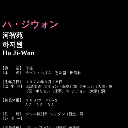
ハ・ジウォン
河智苑
하지원
Ha Ji-Won
[職　　業]　俳優

[本　　名]　チョン・ヘリム　전해림　田海林

[生年月日]　１９７８年６月２８日 

[出 生 地]　忠清南道 ポリョン（保寧）郡 テチョン（大泉）邑

[身長体重]　１６８cm　４６kg　

　　　　　　３２－２３－３３

[住　　所]　ソウル特別市 シンダン（新堂）洞

[レ タ ー]　

[出身学校]　ソウル ファヤン（華陽）小学校
