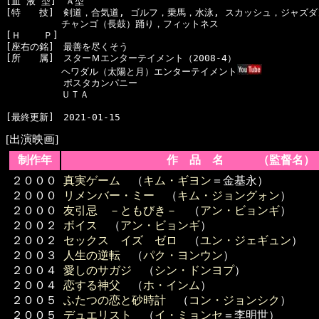
[血 液 型]　Ａ型　

[特　　技]　剣道，合気道, ゴルフ，乗馬，水泳, スカッシュ，ジャズダ
　　　　　　チャンゴ（長鼓）踊り，フィットネス

[Ｈ    Ｐ]　

[座右の銘]　最善を尽くそう

[所　　属]　スターＭエンターテイメント（2008-4）

　　　　　　ヘワダル（太陽と月）エンターテイメント
  　　　　　ポスタカンパニー

　　　　　　ＵＴＡ

[出演映画]
制作年
作 品 名 （監督名）
２０００
真実ゲーム
（
キム・ギヨン
＝金基永）
２０００
リメンバー・ミー
（
キム・ジョングォン
）
２０００
友引忌 －ともびき－
（
アン・ビョンギ
）
２００２
ボイス
（
アン・ビョンギ
）
２００２
セックス イズ ゼロ
（
ユン・ジェギュン
）
２００３
人生の逆転
（
パク・ヨンウン
）
２００４
愛しのサガジ
（
シン・ドンヨプ
）
２００４
恋する神父
（
ホ・インム
）
２００５
ふたつの恋と砂時計
（
コン・ジョンシク
）
２００５
デュエリスト
（
イ・ミョンセ
＝李明世）