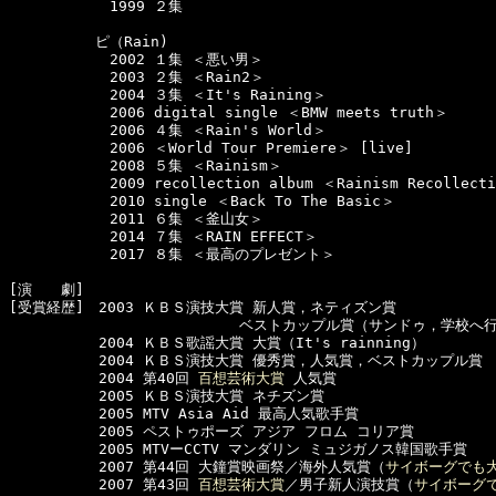
　　　　　　　1999 ２集

　　　　　　ピ（Rain)

　　　　　　　2002 １集 ＜悪い男＞

　　　　　　　2003 ２集 ＜Rain2＞

　　　　　　　2004 ３集 ＜It's Raining＞

　　　　　　　2006 digital single ＜BMW meets truth＞

　　　　　　　2006 ４集 ＜Rain's World＞

　　　　　　　2006 ＜World Tour Premiere＞ [live] 

　　　　　　　2008 ５集 ＜Rainism＞

　　　　　　　2009 recollection album ＜Rainism Recollecti
　　　　　　　2010 single ＜Back To The Basic＞

　　　　　　　2011 ６集 ＜釜山女＞

　　　　　　　2014 ７集 ＜RAIN EFFECT＞

　　　　　　　2017 ８集 ＜最高のプレゼント＞

[演　　劇]　

[受賞経歴]　2003 ＫＢＳ演技大賞 新人賞，ネティズン賞

　　　　　　　　　　　　　　　　ベストカップル賞（サンドゥ，学校へ行
  　　　　　2004 ＫＢＳ歌謡大賞 大賞（It's rainning）

  　　　　　2004 ＫＢＳ演技大賞 優秀賞，人気賞，ベストカップル賞

  　　　　　2004 第40回 
百想芸術大賞
 人気賞

  　　　　　2005 ＫＢＳ演技大賞 ネチズン賞

  　　　　　2005 MTV Asia Aid 最高人気歌手賞

  　　　　　2005 ペストゥポーズ アジア フロム コリア賞

  　　　　　2005 MTVーCCTV マンダリン ミュジガノス韓国歌手賞

  　　　　　2007 第44回 大鐘賞映画祭／海外人気賞（
サイボーグでも
  　　　　　2007 第43回 
百想芸術大賞
／男子新人演技賞（
サイボーグ