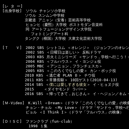
[レ タ ー]　

[出身学校]　ソウル チャンソ小学校

　　　　　　ソウル スンムン中学校

　　　　　　京畿道 アニャン（安養）芸術高等学校

  　　　　　ヒョンヒ（慶煕）大学校 ポストモダン音楽科

  　　　　　同 アートフュージョンデザイン大学院 

　　　　　　　 フォトミングアート科

　　　　　　タングク（檀国）大学校 大衆文化芸術大学院

[Ｔ　　Ｖ]　2002 SBS シットコム ＜オレンジ＞ （ジョンフンのオレン
  　　　　　2002 SBS ＜日曜日は楽しい＞ 反転ドラマ

  　　　　　2003 KBS 月火ミニシリーズ ＜サンドゥ，学校へ行こう！
  　　　　　2004 KBS ＜フルハウス＞ イ・ヨンジェ役 

  　　　　　2005 MBC ＜アンニョン，フランチェスカ＞

  　　　　　2005 KBS ＜このろくでなしの愛＞ カン・ボック役

　　　　　　2010 KBS ＜逃亡者 PLAN Ｂ＞ チウ役

　　　　　　2011 KBS ＜常勝長駆＞ 10回ゲスト(2010-04-13)

　　　　　　2014 SBS ＜
僕には愛しすぎる彼女
＞ イ・ヒョヌク役

　　　　　　2015 　　＜ダイヤモンド ラバー＞

　　　　　　2016 SBS ＜帰ってきて，おじさん＞ イ・ヘジュン／キム・
[Ｍ-Video]　K.Will ＜Dream＞（ドラマ「このろくでなしの愛」の映像
  　　　　　チョン・チョル ＜My Love＞（ドラマ「サンドゥ，学校へ
  　　　　　ビョル ＜I Think I＞（ドラマ「フルハウス」の映像）

[ＤＩＳＣ]　ファンクラブ（fun-club）

　　　　　　　1998 １集
