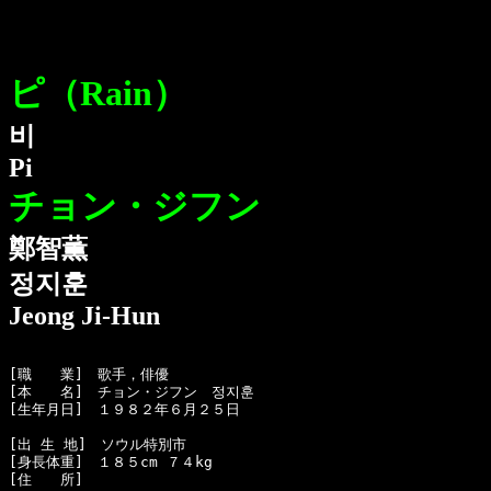
ピ（Rain）
비
Pi
チョン・ジフン
鄭智薫
정지훈
Jeong Ji-Hun
[職　　業]　歌手，俳優

[本　　名]　チョン・ジフン　정지훈

[生年月日]　１９８２年６月２５日 

[出 生 地]　ソウル特別市

[身長体重]　１８５cm ７４kg 

[住　　所]　
