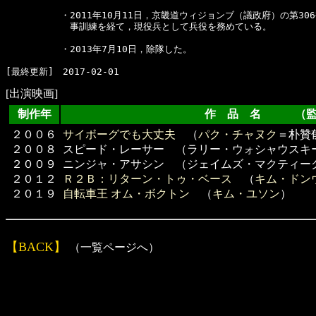
　　　　　　・2011年10月11日，京畿道ウィジョンブ（議政府）の第30
　　　　　　　事訓練を経て，現役兵として兵役を務めている。

　　　　　　・2013年7月10日，除隊した。　

[出演映画]
制作年
作 品 名 （監
２００６
サイボーグでも大丈夫
（
パク・チャヌク
＝朴贊
２００８
スピード・レーサー （ラリー・ウォシャウスキ
２００９
ニンジャ・アサシン （ジェイムズ・マクティー
２０１２
Ｒ２Ｂ：リターン・トゥ・ベース
（
キム・ドン
２０１９
自転車王 オム・ボクトン
（
キム・ユソン
）
【BACK】
（一覧ページへ）