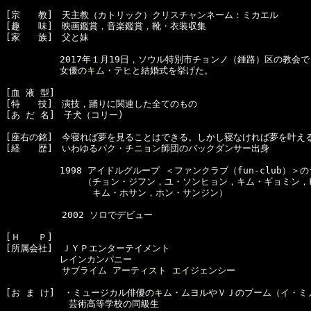
[宗　　教]　天主教（カトリック）クリスチャンネーム：ミカエル

[趣　　味]　映画鑑賞，音楽鑑賞，靴・衣装収集

[家　　族]　父と妹

　　　　　　2017年１月19日，ソウル特別市チョンノ（鍾路）区の教会で

　　　　　　女優の
キム・テヒ
と結婚式を挙げた。

[血 液 型]　

[特　　技]　演技，踊りに関連した全てのもの

[あ だ 名]　子犬（コリー)

[座右の銘]　今寝れば夢を見ることはできる。しかし寝なければ夢を叶える
[経　　歴]　いわゆる
パク・チニョン
師団のバックダンサー出身

　　　　　　1998 アイドルグループ ＜ファンクラブ（fun-club）＞
　　　　　　　　 （チョン・ジフン，ユ・ソンヒョン，キム・ギョミン，Fran
　　　　　　　　　 キム・ホサン，ホン・サンジン）

  　　　　　2002 ソロでデビュー

[Ｈ　　Ｐ]

[所属会社]　ＪＹＰエンターテイメント

　　　　　　レインカンパニー

サブライム アーティスト エイジェンシー
[お ま け]　・ミュージカル俳優の
キム・ムヨル
やＶＪの
ブーム（イ・ミ
　　　　　　　芸術高等学校の同級生
