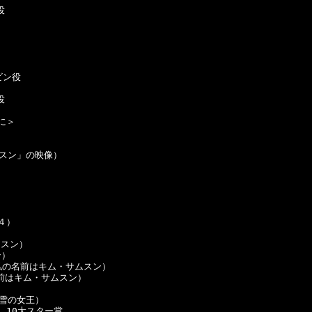
 

 　　　　　　　　　　　 

ン役



＞

ムスン」の映像）

）

スン） 

）

私の名前はキム・サムスン）

前はキム・サムスン）

雪の女王）

10大スター賞
