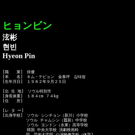
ヒョンビン
泫彬
현빈
Hyeon Pin
[職　　業]　俳優

[本　　名]　キム・テピョン　金泰坪　김태평

[生年月日]　１９８２年９月２５日 

[出 生 地]　ソウル特別市

[身長体重]　１８４cm ７４kg 

[住　　所]　

[レ タ ー]　

[出身学校]　ソウル シンチョン（新川）小学校

　　　　　　ソウル チャムシン（蠶新）中学校

  　　　　　ソウル ヨンドン（永東）高等学校

  　　　　　韓国 中央大学校 演劇映画科

　　　　　　同　芸術大学院 公演映像学科（休学)
