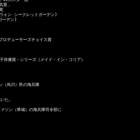
賞，



ウォン 
シークレットガーデン
)

ガーデン
)

プロデューサーズチョイス賞

男子俳優賞－シリーズ（メイド・イン・コリア）



ン（烏川）邑の海兵隊

いた。

ァソン（華城）の海兵隊司令部に
