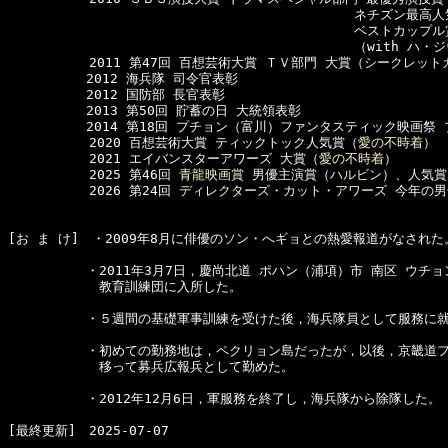
　　　　　　　　　　　　　　　　　　　　　　　 　　　ネチズン最高人気
　　　　　　　　　　　　　　　　　　　　　　　　 　　ベストカップル賞
　　　　　　　　　　　　　　　　　　　　　　　　　 　（with ハ・ジ
  　　　　　2011 第47回 百想芸術大賞 ＴＶ部門 大賞（
シークレット
　　　　　　2012 海兵隊 司令官表彰

　　　　　　2012 国防部 長官表彰

　　　　　　2013 第50回 貯蓄の日 大統領表彰

　　　　　　2014 第18回 プチョン（富川）ファンタスティック映画祭 
  　　　　　2020 百想芸術大賞 ティックトック人気賞（
愛の不時着
）

  　　　　　2021 エイバンスターアワーズ 大賞（
愛の不時着
）

  　　　　　2025 第46回 
青龍映画賞
 男優主演賞（
ハルビン
）、人気賞

  　　　　　2026 第24回 
ディレクターズ・カット・アワーズ
 今年の
[お ま け]　・2009年8月に俳優の
ソン・へギョ
との熱愛報道がなされた。
　　　　　　・2011年3月7日，慶尚北道 ポハン（浦項）市 南区 ウチョ
　　　　　　　教育訓練団に入所した。

　　　　　　・５週間の基礎軍事訓練を受けた後，海兵隊員として服務に就
　　　　　　・初めての勤務地は，ペクリョン島だったが，以後，京畿道フ
　　　　　　　移って募兵広報兵として勤めた。

　　　　　　・2012年12月6日，軍服務を終了し，海兵隊から除隊した。
