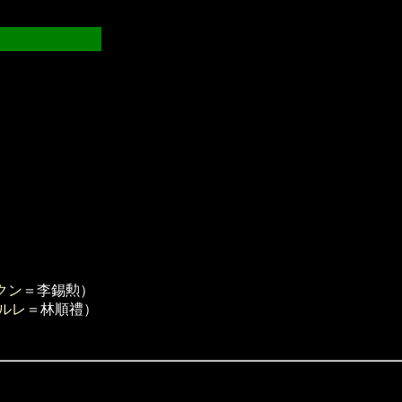
クン
＝李錫勲）
ルレ
＝林順禮）