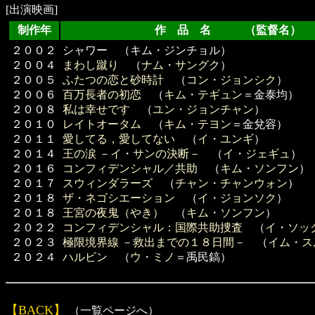
[出演映画]
制作年
作 品 名 （監督名）
２００２
シャワー （キム・ジンチョル）
２００４
まわし蹴り
（
ナム・サングク
）
２００５
ふたつの恋と砂時計
（
コン・ジョンシク
）
２００６
百万長者の初恋
（
キム・テギュン
＝金泰均）
２００８
私は幸せです
（
ユン・ジョンチャン
）
２０１０
レイトオータム
（
キム・テヨン
＝金兌容）
２０１１
愛してる，愛してない
（
イ・ユンギ
）
２０１４
王の涙 －イ・サンの決断－
（
イ・ジェギュ
）
２０１６
コンフィデンシャル／共助
（
キム・ソンフン
）
２０１７
スウィンダラーズ
（
チャン・チャンウォン
）
２０１８
ザ・ネゴシエーション
（
イ・ジョンソク
）
２０１８
王宮の夜鬼（やき）
（
キム・ソンフン
）
２０２２
コンフィデンシャル：国際共助捜査
（
イ・ソッ
２０２３
極限境界線 －救出までの１８日間－
（
イム・ス
２０２４
ハルビン
（
ウ・ミノ
＝禹民鎬）
【BACK】
（一覧ページへ）