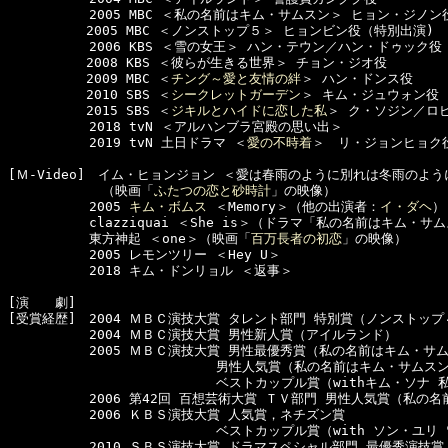
  　　　　　2005 MBC ＜私の名前はキム・サムスン＞ ヒョン・ジノン役
　　　　　　2005 MBC ＜ノンストップ５＞ ヒョンビン役（特別出演)

  　　　　　2006 KBS ＜雪の女王＞ ハン・テウン／ハン・ドゥック役
　　　　　　2008 KBS ＜彼らが生きる世界＞ チョン・ジオ役 

　　　　　　2009 MBC ＜
チング～愛と友情の絆
＞ ハン・ドンス役 

　　　　　　2010 SBS ＜
シークレットガーデン
＞ キム・ジュウォン役 

　　　　　　2015 SBS ＜
ジキルとハイドに恋した私
＞ ク・ソジン／ロビ
  　　　　　2018 tvN ＜アルハンブラ宮殿の思い出＞　

  　　　　　2019 tvN 土日ドラマ ＜
愛の不時着
＞　リ・ジョンヒョク役
[Ｍ-Video]　イム・ヒョンジョン ＜愛は春雨のように別れは冬雨のように
  　　　　　　（映画「
ふたつの恋と砂時計
」の映像）

  　　　　　2005 
キム・ボムス
 ＜Memory＞（他の出演者：
イ・ダヘ
）

  　　　　　clazziquai ＜She is＞（ドラマ「私の名前はキム・サ
  　　　　　東方神起 ＜one＞（映画「
百万長者の初恋
」の映像）

  　　　　　2005 レモンツリー ＜Hey U＞

  　　　　　2018 キム・ドンリョル ＜返事＞

[演　　劇]　

[受賞経歴]　2004 ＭＢＣ演技大賞 タレント部門 特別賞（ノンストップ４
  　　　　　2004 ＭＢＣ演技大賞 男性新人賞（アイルランド）

  　　　　　2005 ＭＢＣ演技大賞 男性最優秀賞（私の名前はキム・サム
　　　　　　　　　　　　　　　　男性人気賞（私の名前はキム・サムスン
　　　　　　　　　　　　　　　　ベストカップル賞（withキム・ソナ 
  　　　　　2006 第42回 百想芸術大賞 ＴＶ部門 男性人気賞（私の名
  　　　　　2006 ＫＢＳ演技大賞 人気賞，ネチズン賞

　　　　　　　　　　　　　　　　ベストカップル賞（with ソン・ユリ 
  　　　　　2010 ＳＢＳ演技大賞 ドラマスペシャル部門 最優秀演技賞，