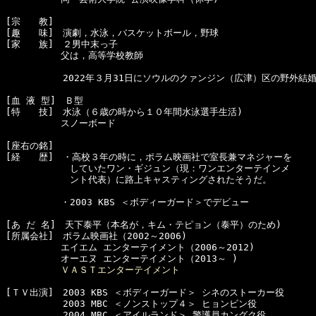
[宗　　教]　

[趣　　味]　演劇，水泳，バスケットボール，野球

[家　　族]　２男中末っ子

　　　　　　父は，高等学校教師

  　　　　　2022年３月31日にソウルのクァンジン（広津）区の野外結
[血 液 型]　Ｂ型

[特　　技]　水泳（６歳の時から１０年間水泳選手生活)

　　　　　　スノーボード

[座右の銘]　

[経　　歴]　・高校３年の時に，ポラム映画社で室長兼マネジャーを

　　　　　　　していたワン・ギジュン（現：ワンエンターテインメ

　　　　　　　ント代表）に路上キャスティングされたそうだ。

　　　　　　・2003 KBS ＜ボディーガード＞でデビュー

[あ だ 名]　天下泰平（本名が，キム・テピョン（泰平）のため)

[所属会社]　ポラム映画社（2002～2006)

　　　　　　エイエム エンターテイメント（2006～2012)

　　　　　　オーエヌ エンターテイメント（2013～ )

ＶＡＳＴエンターテイメント
[ＴＶ出演]　2003 KBS ＜ボディーガード＞ シネのストーカー役 　　
  　　　　　2003 MBC ＜ノンストップ４＞ ヒョンビン役 

  　　　　　2004 MBC ＜アイルランド＞ 警護員カングク役 　　　　　