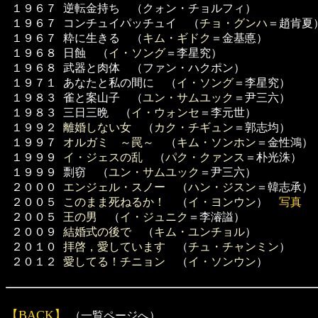
１９６７
逆転金持ち （クォン・チョルフィ）
１９６７
コンチュイパッチュイ （
チョ・グンハ
＝趙肯夏
１９６７
粋に生きる （
キム・ギドク
＝金基悳）
１９６８
日蝕 （
イ・ソング
＝李星究）
１９６８
武器と肉体 （ファン・ハクポン）
１９７１
あなたと私の間に （
イ・ソング
＝李星究）
１９８３
雀と案山子 （
ユン・サムユック
＝尹三六）
１９８３
三日三晩 （
イ・ウォンセ
＝李元世）
１９９２
離婚しない女
（
カク・チギュン
＝郭志均）
１９９７
オルガミ ～罠～
（
キム・ソンホン
＝金性鴻）
１９９９
イ・ジェスの乱
（
パク・クァンス
＝朴光洙）
１９９９
剽窃 （
ユン・サムユック
＝尹三六）
２０００
エンジェル・スノー
（
ハン・ジスン
＝韓志承）
２００５
このまま死ねるか！
（
イ・ヨンウン
）
写真
２００５
王の男
（
イ・ジュニク
＝李濬謚）
２００９
結婚式の後で
（
キム・ユンチョル
）
２０１０
拝啓，愛しています
（
チュ・チャンミン
）
２０１２
愛してる！チニョン
（
イ・ソンウン
）
【BACK】
（一覧ページへ）