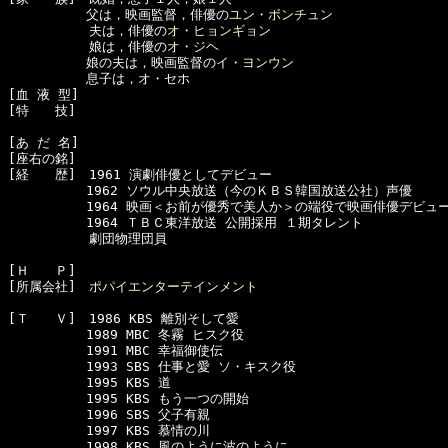
　　　　　　父は，映画監督，俳優の
ユン・ボンチュン
  　　　　　夫は，俳優の
オ・ヒョンギョン
  　　　　　娘は，俳優の
オ・ジヘ
　　　　　　娘の夫は，映画監督の
イ・ヨンウン
　　　　　　息子は，オ・セホ

[血 液 型]　

[特　　技]　

[あ だ 名]　

[座右の銘]　

[経　　歴]　1961 演劇俳優としてデビュー

　　　　　　1962 ソウル中央放送（今のＫＢＳ韓国放送公社）声優

　　　　　　1964 映画＜お前が優秀で美人か＞の端役で映画俳優デビュー
　　　　　　1964 ＴＢＣ東洋放送 公開採用 １期タレント

  　　　　　劇団物理団員

[Ｈ　　Ｐ]

[所属会社]　
ポパイエンターテインメント
[Ｔ　　Ｖ]　1986 KBS 離別そして愛

　　　　　　1989 MBC 冬霧 ヒスク役

　　　　　　1991 MBC 幸福御使伝

　　　　　　1993 SBS 仕事と愛 ソ・キスク役

　　　　　　1995 KBS 道

　　　　　　1995 KBS もう一つの開始

　　　　　　1996 SBS 父子有親

　　　　　　1997 KBS 慕情の川

　　　　　　1998 KBS 風のように波のように
