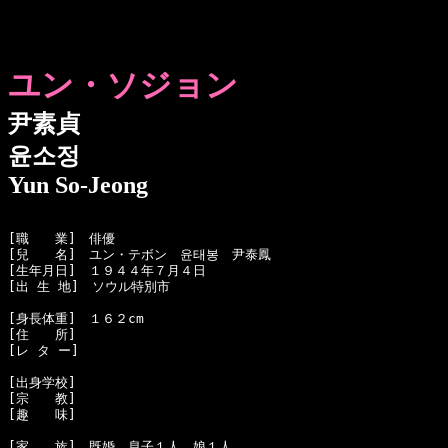
ユン・ソジョン
尹素貞
윤소정
Yun So-Jeong
[職　　業]　俳優

[兒　　名]　ユン・テボン　윤태봉　尹泰鳳

[生年月日]　１９４４年７月４日

[出 生 地]　ソウル特別市

[身長体重]　１６２cm

[住　　所]　

[レ タ ー]　

[出身学校]　

[宗　　教]　

[趣　　味]　

[家　　族]　既婚，息子１人，娘１人
