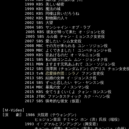
　　　　　　1999 KBS 美しい秘密

　　　　　　1999 KBS 魔法の城

　　　　　　2001 KBS 同棲は良いだろうね

　　　　　　2002 KBS 動物園の人々

　　　　　　2002 SBS 大望

　　　　　　2004 SBS サンシャイン・オブ・ラブ

  　　　　　2005 KBS 彼女が帰って来た オ・ジョンヒ役 

  　　　　　2005 SBS ルル姫 チャン・ミョンスク女史役 

　　　　　　2007 SBS 愛したい シム女史役

　　　　　　2008 MBC その方が来られる ユン・ソジョン役

　　　　　　2009 MBC よくできました！ ユンベチョンジャ役

　　　　　　2009 KBS 皆あげるのだ オ・マルニョン役

　　　　　　2011 SBS 私の娘コンニム ムン・ジョンオク役

　　　　　　2011 MBN ますます元気あふれて ユン・ソジョン役

　　　　　　2012 SBS 清潭洞（チョンダムドン）のアリス チョン女史役
　　　　　　2013 tvN 
恋愛操作団：シラノ
 ファン女史役

　　　　　　2013 SBS 結婚の女神 イ・ジョンスク役

　　　　　　2014 SBS ずっと恋したい ヤン・ヤンスン役

　　　　　　2014 MBC 暴風の女 ノ・スンマン役

　　　　　　2015 KBS 全てうまくいくよ クォン・ヨンスン役

　　　　　　2016 JTBC ファンタスティック カク・ヘソン役

　　　　　　2017 SBS 猟奇的な彼女（仮題）

[Ｍ-Video]　

[演　　劇]　1986 大院君（テウォングン）

　　　　　　　　 ヒョジョン皇后 ナミャン ホン（洪）氏役（端役）

　　　　　　1993 イ・グァルとフンアングン（興安君） 

　　　　　　　　 チョンヘ（貞恵）オンジュ（翁主）チョンジュ（全州）イ