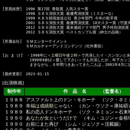
[受賞経歴]　1996 第17回 青龍賞 人気スター賞

  　　　　　1998 ＳＢＳ演技大賞 最優秀演技賞（ミスターＱ）

  　　　　　1999 ＫＢＳ韓国放送公社 青少年部門 今年の歌手賞

  　　　　　2001 ＳＢＳ演技大賞 最優秀演技賞、10大スター賞（守護天
  　　　　　2012 ＳＢＳ演技大賞 週末連続ドラマ部門 男子特別演技賞
  　　　　　2012 ＳＢＳ演技大賞 ベストカップル賞（紳士の品格）

[所属会社]　ＳＭエンターテイメント

  　　　　　ＳＭカルチャーアンドコンテンツ（社外重役）

[お ま け]　・1998年に＜
土曜日午後２時
＞で共演した
イ・スンヨン
と永
  　　　　　　1999年KBS2＜愛して下さい＞でも共演したが，年下カッ
  　　　　　　まきながら，６年間つきあってきた二人は，2001年4月に決
[出演映画]
制作年
作 品 名 （監督名）
１９８８
アスファルト上のドン・キホーテ （
ソク・ネミ
１９８９
幸福は成績順じゃない
（
カン・ウソク
＝康祐碩
１９８９
私の恋人ドンキホーテ （
ソク・ネミョン
＝石来
１９９０
あなたが女というだけで
（
キム・ユジン
＝金裕
１９９０
お前にまた再び （
シム・ジェソク
＝沈載錫）