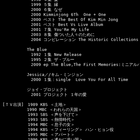
　　　　　　　1999 ５集 縁

　　　　　　　2000 ６集 なぜ

　　　　　　　2000 Kimminjong 6Th  One + One

　　　　　　　2000 ベスト The Best Of Kim Min Jong 

　　　　　　　2001 ベスト Best Vs Live Album

　　　　　　　2001 ７集 You'Re My Life　

　　　　　　　2003 ８集 傷ついた人々のために

　　　　　　　2004 コンピレーション The Historic Collections 2
　　　　　　The Blue

　　　　　　　1992 １集 New Release

　　　　　　　1995 ２集 ザ・ブルー

　　　　　　　2009 ep The Blue,The First Memories:ミニアルバ
　　　　　　Jessica／/キム・ミンジョン

　　　　　　　2000 １集：single  Love You For All Time

　　　　　　ジョイ・プロジェクト

　　　　　　　2001 プロジェクト １年の愛

[ＴＶ出演]　1989 KBS ＜土地＞

　　　　　　1990 MBC ＜われらの天国＞

  　　　　　1993 SBS ＜声を下げて＞

  　　　　　1993 SBS ＜熱情時代＞

  　　　　　1994 MBC ＜息子の女＞

  　　　　　1994 KBS ＜フィーリング＞ ハン・ヒョン役 

  　　　　　1995 MBC ＜アパート＞

  　　　　　1996 KBS ＜遙かに遠い国＞
