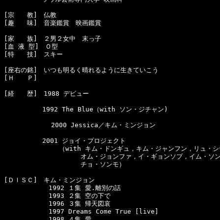
[宗　　教]　仏教　　

[趣　　味]　音楽鑑賞　映画鑑賞

[家　　族]　２男２女中　末っ子　

[血 液 型]　Ｏ型　

[特　　技]　スキー

[座右の銘]　いつも明るく晴れるように生きていこう

[Ｈ　　Ｐ]　

[経　　歴]　1988 デビュー

　　　　　　1992 The Blue（with ソン・ジチャン)

            2000 Jessica／キム・ミンジョン

　　　　　　2001 ジョイ・プロジェクト

　　　　　　　　 （with キム・ドンギュ，キム・ジャンフン，リュ・シ
　　　　　　　　　　　　オム・ジョンファ，イ・ギョンソプ，イム・ソン
　　　　　　　　　　　　チョ・ソンモ）　

[ＤＩＳＣ]　キム・ミンジョン

　　　　　　　1992 １集 愛.離別の話

　　　　　　　1993 ２集 空の下で

　　　　　　　1996 ３集 帰天図哀

　　　　　　　1997 Dreams Come True [live] 

　　　　　　　1998 ４集 愛
