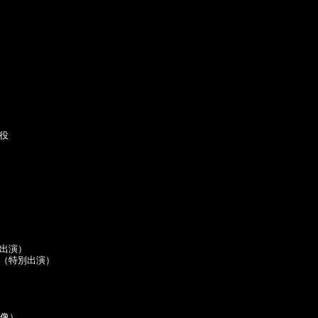
役

出演）

（特別出演）

像）
