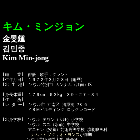
キム・ミンジョン
金旻鍾
김민종
Kim Min-jong
[職　　業]　俳優，歌手，タレント

[生年月日]　１９７２年３月２３日（陽暦）　

[出 生 地]　ソウル特別市 カンナム（江南）区

[身長体重]　１７９cm　６３kg　３９－２７－３４　

[住　　所]　 　

[レ タ ー]　ソウル市 江南区 清潭洞 78-6

  　　　　　ＹＢＭビルディング ロックレコード

[出身学校]　ソウル テワン（大旺）小学校

  　　　　　ソウル スユ（水踰）中学校

  　　　　　アニャン（安養）芸術高等学校 演劇映画科

ナム・ヒソク
，
オ・ヨンス
が同期　

　　　　　　ソウル芸術専門大学 映画科
