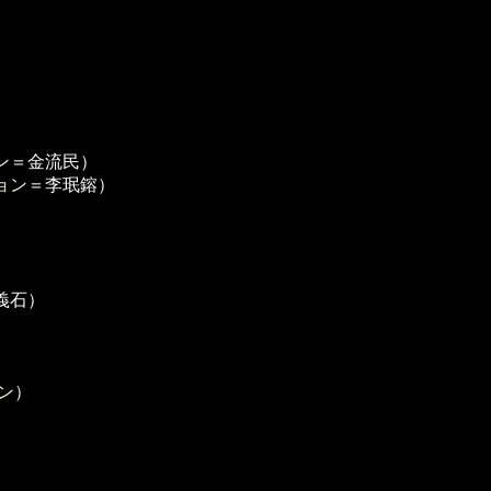
）
ン
＝金流民）
ョン
＝李珉鎔）
義石）
ン
）