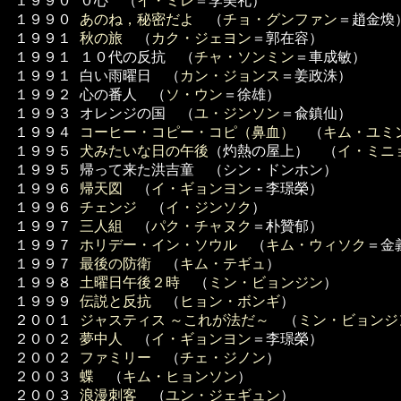
１９９０
０心 （
イ・ミレ
＝李美礼）
１９９０
あのね，秘密だよ
（
チョ・グンファン
＝趙金煥
１９９１
秋の旅
（
カク・ジェヨン
＝郭在容）
１９９１
１０代の反抗 （
チャ・ソンミン
＝車成敏）
１９９１
白い雨曜日 （
カン・ジョンス
＝姜政洙）
１９９２
心の番人 （
ソ・ウン
＝徐雄）
１９９３
オレンジの国 （
ユ・ジンソン
＝兪鎮仙）
１９９４
コーヒー・コピー・コピ（鼻血）
（
キム・ユミ
１９９５
犬みたいな日の午後
（灼熱の屋上） （
イ・ミニ
１９９５
帰って来た洪吉童 （シン・ドンホン）
１９９６
帰天図
（
イ・ギョンヨン
＝李璟榮）
１９９６
チェンジ
（
イ・ジンソク
）
１９９７
三人組
（
パク・チャヌク
＝朴贊郁）
１９９７
ホリデー・イン・ソウル
（
キム・ウィソク
＝金
１９９７
最後の防衛
（
キム・テギュ
）
１９９８
土曜日午後２時
（
ミン・ビョンジン
）
１９９９
伝説と反抗
（
ヒョン・ボンギ
）
２００１
ジャスティス ～これが法だ～
（
ミン・ビョンジ
２００２
夢中人
（
イ・ギョンヨン
＝李璟榮）
２００２
ファミリー
（
チェ・ジノン
）
２００３
蝶
（
キム・ヒョンソン
）
２００３
浪漫刺客
（
ユン・ジェギュン
）