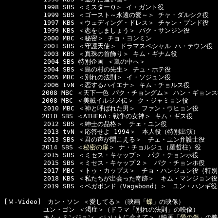
  　　　　　1998 SBS ＜ミスターＱ＞ イ・ガント役 

  　　　　　1999 SBS ＜ゴースト～永遠の愛～＞ チャ・ダルシク役 

  　　　　　1997 KBS ＜ウェディング・ドレス＞ チャン・プンド役 

  　　　　　1999 KBS ＜恋をしましょう＞ パク・サンジン役

  　　　　　2000 MBC ＜秘密＞ チョ・ヨンミン 

  　　　　　2001 SBS ＜守護天使＞ ドラマスペシャル ハ・テウン役 

  　　　　　2003 KBS ＜真珠の首飾り＞ キム・ギナム役

  　　　　　2004 SBS 特別企画 ＜嵐の中へ＞  

  　　　　　2004 SBS ＜島の村の先生＞ チュ・ホテ役 

  　　　　　2005 MBC ＜別れの法則＞ イ・ソジュン役

  　　　　　2006 tvN ＜恋するハイエナ＞ キム・チョルス役 

　　　　　　2008 MBC ＜天下一色 パク・チョングム＞ ハン・ギョンス
　　　　　　2008 MBC ＜美賊イルジメ伝＞ ク・ジャミョン役

  　　　　　2010 MBC ＜神と呼ばれた男＞　ファン・ウヒョン役

　　　　　　2010 SBS ＜ATHENA：戦争の女神＞ キム・ギス役

  　　　　　2012 SBS ＜紳士の品格＞　チェ・ユン役

  　　　　　2013 tvN ＜応答せよ 1994＞　本人役（特別出演）

  　　　　　2013 SBS ＜君の声が聞こえる＞　チェ・ユン弁護士役

　　　　　　2014 SBS ＜
秘密の扉
＞ ナ・チョルジュ（羅哲柱）役

  　　　　　2015 SBS ＜ミセス・キャップ＞　パク・チョンホ役

  　　　　　2015 SBS ＜ミセス・キャップ２＞　パク・チョンホ役

  　　　　　2017 MBC ＜トゥ・カップス＞　チョ・ハンジュン役（特別
  　　　　　2018 KBS ＜私たちが出会った奇跡＞　キム・マンジョン役
  　　　　　2019 SBS ＜ベガボンド（Vagabond）＞　ユン・ハンギ役

[Ｍ-Video]　カン・ソン ＜愛してる＞（映画「
蝶
」の映像）

  　　　　　ユン・ゴン ＜渇症＞（ドラマ「別れの法則」の映像）

  　　　　　キム・ミンジョン ＜いい人に会えて＞（映画「
愛の傷
」の映