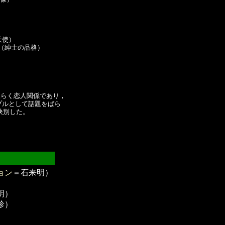
使） 

（紳士の品格）

らく恋人関係であり，

プルとして話題をばら

別した。

ョン
＝石来明）
）
明）
珍）