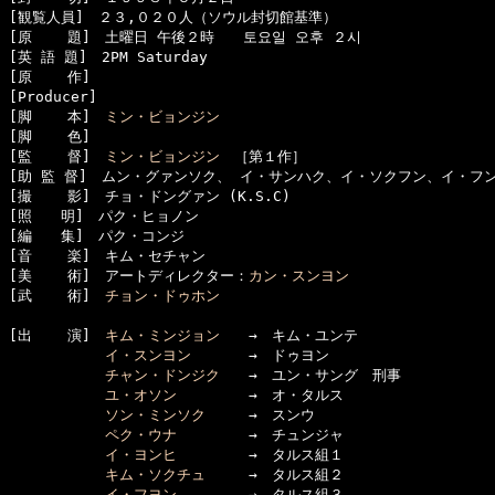
[観覧人員]　２３,０２０人（ソウル封切館基準）

[原    題]　土曜日 午後２時　　토요일 오후 ２시　　

[英 語 題]　2PM Saturday

[原    作]　

[Producer]　

[脚    本]　
ミン・ビョンジン
[脚    色]　

[監    督]　
ミン・ビョンジン
　［第１作］

[助 監 督]　ムン・グァンソク、 イ・サンハク、イ・ソクフン、イ・フン
[撮    影]　チョ・ドングァン (K.S.C)

[照　　明]　パク・ヒョノン

[編　　集]　パク・コンジ

[音    楽]　キム・セチャン

[美    術]　アートディレクター：
カン・スンヨン
[武    術]　
チョン・ドゥホン
[出    演]　
キム・ミンジョン
　　→　キム・ユンテ

イ・スンヨン
　　　　→　ドゥヨン

チャン・ドンジク
　　→　ユン・サング　刑事

ユ・オソン
　　　　　→　オ・タルス

ソン・ミンソク
　　　→　スンウ

ペク・ウナ
　　　　　→　チュンジャ

イ・ヨンヒ
　　　　　→　タルス組１

キム・ソクチュ
　　　→　タルス組２

イ・フヨン
　　　　　→　タルス組３
