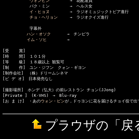
ウォンビン
　　　　　→　花配達員

      　　　パク・ミン　　　　　→　ヘルス女

イ・ヒョヌ
　　　　　→　ラジオミュジックトピア進行

チョ・ヘリョン
　　　→　ラジオクイズ進行

      　　　字幕外

ハン・オソク
　　　　→　チンピラ

イム・ソヒ
　　　　　→　

[受    賞]　

[時    間]　１０１分

[等    級]　１８歳以上 観覧可　　

[制    作]　ユン・ジフン　クォン・ギヨン

[制作会社]　（株）ドリームシネマ

[ビ デ オ]　日本発売なし

[撮影場所]　ホンデ（弘大）の前レストラン チョン(JJong)

[Private ]　(K-VHS)　→　Blu-ray

[お ま け]　・あの
ウォン・ビン
が，ドゥヨンに花を届けるチョイ役で出て
プラウザの「戻