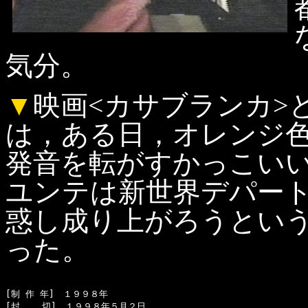
気分。
▼
映画<カサブランカ>
は，ある日，オレンジ
発音を転がすかっこい
ユンテは新世界デパー
惑し成り上がろうとい
った。
[制 作 年]　１９９８年

[封    切]　１９９８年５月２日
