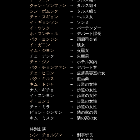
クォン・ソンファン
　→　タルス組４

シン・ボムシク
　　　→　タルス組５

チェ・スギョン
　　　→　ヘルス女

イ・ギョンソン
　　　→　ソンミ

イ・ウソク
　　　　　→　バーテンダー

ホ・スンチョル
　　　→　デパート課長

パク・ヨンジン
　　　→　画廊司会者

イ・ガヨン
　　　　　→　醜女

イム・ジヨン
　　　　→　火羆女

      　　　チェ・デシク　　　　→　火熊男

チェ・ジノ
　　　　　→　ホテル案内

パク・チョンファン
　→　デパート客

チェ・ヒヨン
　　　　→　皮膚美容室の女

パク・キルス
　　　　→　盗品商

キム・ドジャ
　　　　→　歩道の女性

      　　　ナム・ギチョ　　　　→　歩道の女性

      　　　イ・スンヨン　　　　→　歩道の女性

イ・ヨンミ
　　　　　→　歩道の女性

      　　　チェ・ミラ　　　　　→　歩道の女性

      　　　ピョン・ジンサン　　→　隣の家の男

      　　　キム・ミスク　　　　→　隣の家の女

      　　　特別出演

シン・チョルジン
　　→　刑事班長
