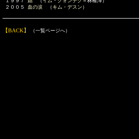
１９９７
娼
（
イム・グォンテク
＝林權澤）
２００５
血の涙
（
キム・デスン
）
【BACK】
（一覧ページへ）