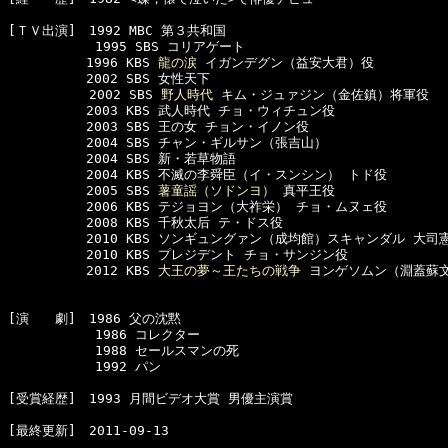
[ＴＶ出演]　1992 MBC 第３共和国

      　　　1995 SBS コリアゲート

　　　　　　1996 KBS 
龍の涙
 イガンデグン（益安大君）役　

　　　　　　2002 SBS 女性天下

  　　　　　2002 SBS 
野人時代
 キム・ジュァジン（金佐鎮）将軍役  

　　　　　　2003 KBS 武人時代 チョ・ウィチュン役

　　　　　　2003 SBS 王の女 チョン・イノン役

　　　　　　2004 SBS チャン・ギルサン（張吉山）

　　　　　　2004 SBS 新・若草物語

　　　　　　2004 KBS 不滅の李舜臣（イ・スンシン） トド役

　　　　　　2005 SBS 
薯童謡（ソドンヨ）
 真平王役 

　　　　　　2006 KBS テジョヨン（大祚栄） チョ・ムヌェ役

　　　　　　2008 KBS 千秋太后 テ・ドス役

　　　　　　2010 KBS ソンギュングァン（成均館）スキャンダル 大司
　　　　　　2010 KBS プレジデント チョ・サンジン役

　　　　　　2012 KBS 
大王の夢～王たちの戦争
 ヨンゲソムン（淵蓋蘇文
[演　　劇]　1986 父の沈黙

      　　　1986 コレクター

      　　　1988 セールスマンの死

      　　　1992 パン 

[受賞経歴]　1993 月間ビデオ大賞 男優主演賞
