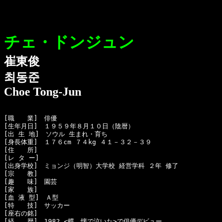
チェ・ドンジュン
崔東俊
최동준
Choe Tong-Jun
[職　　業]　俳優

[生年月日]　１９５９年８月１０日（陰暦）

[出 生 地]　ソウル 生まれ・育ち

[身長体重]　１７６cm ７４kg ４１－３２－３９ 

[住　　所]　

[レ タ ー]　

[出身学校]　ミョンジ（明智）大学校 経営学科 ２年 修了

[宗　　教]　

[趣　　味]　園芸

[家　　族]　

[血 液 型]　Ａ型

[特　　技]　サッカー

[座右の銘]　

[経　　歴]　1982 <蝶，懐で泣いた>で俳優デビュー
