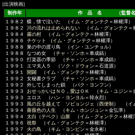
[出演映画]
制作年
作 品 名 （監督名
１９８２
蝶，懐で泣いた （
イム・グォンテク
＝林權澤）
１９８２
川の流れは止められない
（
イム・グォンテク
＝
１９８４
霧の村
（
イム・グォンテク
＝林權澤）
１９８６
チケット
(
イム・グォンテク
＝林權澤）
１９８８
巣の中の渡り鳥 （イン・ユンチョル）
１９８８
なつめ女 （
チャ・ソンホ
＝車成鎬）
１９９０
打楽器の季節 （
チャ・ソンホ
＝車成鎬）
１９９１
エマ夫人５ （
ソク・ドウォン
＝石道源）
１９９１
開闢
（
イム・グォンテク
＝林權澤）
１９９２
女秘書クラブ （
チャ・ソンホ
＝車成鎬）
１９９２
外してしまった鎖 （
パク・ヨンフン
）
１９９３
おせっかいはＮＯ，愛はＯＫ
（
キム・ユジン
＝
１９９３
エロス （
ハン・ヨンヨル
＝韓永烈）
１９９３
風の丘を越えて ソピョンジェ（西便制）
（
イ
１９９４
薔薇色の人生
（
キム・ホンジュン
＝金弘準）
１９９４
太白（テベク）山脈
（
イム・グォンテク
＝林權
１９９６
祝祭
（
イム・グォンテク
＝林權澤）
１９９７
火の鳥
（
キム・ヨンビン
＝金永彬）