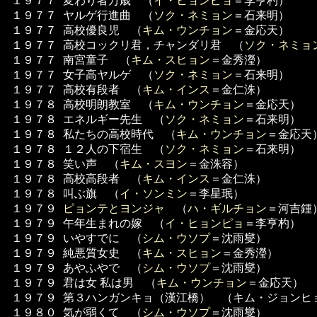
１９７７
変わり者万歳 （
イ・ヒョンピョ
＝李亨杓）
１９７７
ヤルゲ行進曲 （
ソク・ネミョン
＝石来明）
１９７７
高校優良児 （
キム・ウンチョン
＝金応天）
１９７７
高校コックリ君，チャンダリ君 （
ソク・ネミョ
１９７７
南宮童子 （
キム・スヒョン
＝金秀瀅）
１９７７
女子高ヤルゲ （
ソク・ネミョン
＝石来明）
１９７７
高校有段者 （
キム・インス
＝金仁洙）
１９７８
高校明朗教室 （
キム・ウンチョン
＝金応天）
１９７８
エネルギー先生 （
ソク・ネミョン
＝石来明）
１９７８
私たちの高校時代 （
キム・ウンチョン
＝金応天
１９７８
１２人の下宿生 （
ソク・ネミョン
＝石来明）
１９７８
笑い声 （
キム・スヨン
＝金洙容）
１９７８
高校高段者 （
キム・インス
＝金仁洙）
１９７８
叫ぶ旗 （
イ・ソンミン
＝李星珉）
１９７９
ピョンテとヨンジャ
（
ハ・ギルチョン
＝河吉鍾
１９７９
午年生まれの嫁 （
イ・ヒョンピョ
＝李亨杓）
１９７９
いやすでに （
シム・ウソプ
＝沈雨燮）
１９７９
純悪質女史 （
キム・スヒョン
＝金秀瀅）
１９７９
あやふやで （
シム・ウソプ
＝沈雨燮）
１９７９
君は女 私は男 （
キム・ウンチョン
＝金応天）
１９７９
第３ハンガンキョ（漢江橋） （キム・ジョンヒ
１９８０
気が弱くて （
シム・ウソプ
＝沈雨燮）