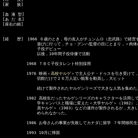
[家　　族]　

[血 液 型]　

[あ だ 名]　

[経　　歴]　1966 ６歳のとき，母の友人がチュンムロ（忠武路）で経営す
　　　　　　　　 遊びに行って，チョ・グンハ監督の目にとまり，＜肉体の
　　　　　　　　 子役デビュー

　　　　　　　　 以後，10年間子役俳優で活動

　　　　　　1968 ＴＢＣ子役タレント特別採用

　　　　　　1976 映画＜
高校ヤルゲ
＞で主人公ナ・ドゥスを引き受けて，
　　　　　　　　 切館だけで２６万人近い観客を動員し，大ヒット

　　　　　　　　 続けて製作されたヤルゲシリーズで大きな人気を集めた。
　　　　　　1982 高校生だったヤルゲシリーズのキャラクターを活用して
　　　　　　　　 学キャンパスと職場に変えた＜大学ヤルゲ＞（1982），
　　　　　　　　 員ヤルゲ＞（1983）などの連作が製作されるが，大きい
　　　　　　　　 められなかった。

　　　　　　1986 お母さんの事業が失敗してカナダに留学 ７年間移民生活
　　　　　　1993 10月に帰国
