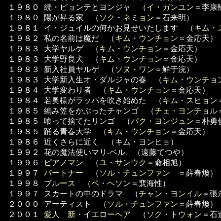
１９８０
続・ピョンテとヨンジャ （
イ・ガンユン
＝李康
１９８０
陽が昇る家 （
ソク・ネミョン
＝石来明）
１９８１
イ・ジュイルの何かお見せいたします （
キム・
１９８２
私の名前は魔だ （
キム・ウンチョン
＝金応天）
１９８３
大学ヤルゲ （
キム・ウンチョン
＝金応天）
１９８３
大学野良犬 （
キム・ウンチョン
＝金応天）
１９８３
新入社員ヤルゲ （
ソヌ・ワン
＝鮮于浣）
１９８３
大学新入生オ・ダルジャの春 （
キム・ウンチョ
１９８４
大学変わり者 （
キム・ウンチョン
＝金応天）
１９８４
若奥様がラッパを吹き始めた （
キム・スヒョン
１９８５
編み笠をかぶったチャンゴ （
チェ・ヨンチョル
１９８５
喰って捨てたリンゴ （
パク・ヨンジュン
＝朴勇
１９８５
踊る青春大学 （
キム・ウンチョン
＝金応天）
１９８６
近くさらに近く （キム・ヨンヒョ）
１９９２
花の魔法使いマリ-ベル （遠藤てつや）
１９９６
ピアノマン
（
ユ・サンウク
＝兪相旭）
１９９７
パートナー
（
ソル・チュンファン
＝薛春煥）
１９９８
ブルース
（
ペ・ヘソン
＝裵海性）
１９９７
スカートの中のドラマ （
チャン・ヨンイル
＝張
２０００
アーティスト （
ソル・チュンファン
＝薛春煥）
２００１
愛人 新・イエローヘア
（
ソク・トウォン
＝石