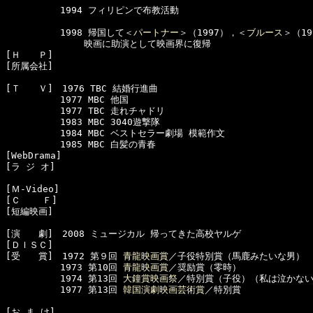
　　　　　　1994 フィリピンで布教活動

　　　　　　1998 帰国して＜
パートナー
＞（1997），＜
ブルース
＞（19
　　　　　　　　 映画に助演として映画界に復帰

[Ｈ　　Ｐ]　

[所属会社]　

[Ｔ　　Ｖ]　1976 TBC 結婚行進曲

　　　　　　1977 MBC 他国

　　　　　　1977 TBC 走れチャドリ

　　　　　　1983 MBC 3040遊撃隊

　　　　　　1984 MBC ベストセラー劇場 模範作文

　　　　　　1985 MBC 白髪の青春

[WebDrama]　

[ラ ジ オ]　

[Ｍ-Video]　

[Ｃ    Ｆ]　

[短編映画]　

[演　　劇]　2008 ミュージカル 帰ってきた高校ヤルゲ

[ＤＩＳＣ]　

[受　　賞]　1972 第９回 
青龍映画賞
／子役特別賞（馬鹿みたいな男）

　　　　　　1973 第10回 
青龍映画賞
／奨励賞（零時）

　　　　　　1974 第13回 
大鐘賞映画祭
／特別賞（子役）（私は泣かない
　　　　　　1977 第13回 
韓国演劇映画芸術賞
／特別賞

[お ま け]　
