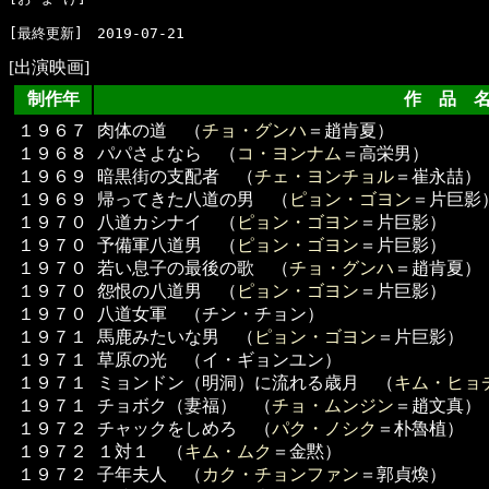
[出演映画]
制作年
作 品 
１９６７
肉体の道 （
チョ・グンハ
＝趙肯夏）
１９６８
パパさよなら （
コ・ヨンナム
＝高栄男）
１９６９
暗黒街の支配者 （
チェ・ヨンチョル
＝崔永喆）
１９６９
帰ってきた八道の男 （
ピョン・ゴヨン
＝片巨影
１９７０
八道カシナイ （
ピョン・ゴヨン
＝片巨影）
１９７０
予備軍八道男 （
ピョン・ゴヨン
＝片巨影）
１９７０
若い息子の最後の歌 （
チョ・グンハ
＝趙肯夏）
１９７０
怨恨の八道男 （
ピョン・ゴヨン
＝片巨影）
１９７０
八道女軍 （チン・チョン）
１９７１
馬鹿みたいな男 （
ピョン・ゴヨン
＝片巨影）
１９７１
草原の光 （イ・ギョンユン）
１９７１
ミョンドン（明洞）に流れる歳月 （
キム・ヒョ
１９７１
チョボク（妻福） （
チョ・ムンジン
＝趙文真）
１９７２
チャックをしめろ （
パク・ノシク
＝朴魯植）
１９７２
１対１ （
キム・ムク
＝金黙）
１９７２
子年夫人 （
カク・チョンファン
＝郭貞煥）