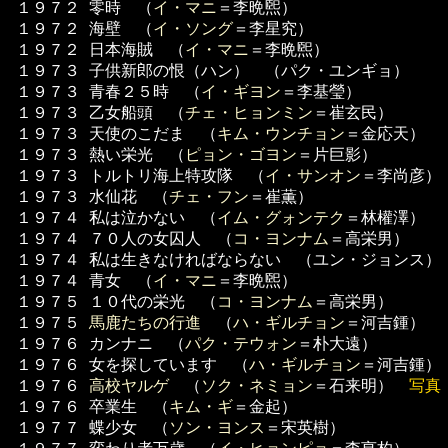
１９７２
零時 （
イ・マニ
＝李晩煕）
１９７２
海壁 （
イ・ソング
＝李星究）
１９７２
日本海賊 （
イ・マニ
＝李晩煕）
１９７３
子供新郎の恨（ハン） （パク・ユンギョ）
１９７３
青春２５時 （
イ・ギヨン
＝李基瑩）
１９７３
乙女船頭 （
チェ・ヒョンミン
＝崔玄民）
１９７３
天使のこだま （
キム・ウンチョン
＝金応天）
１９７３
熱い栄光 （
ピョン・ゴヨン
＝片巨影）
１９７３
トルトリ海上特攻隊 （
イ・サンオン
＝李尚彦）
１９７３
水仙花 （
チェ・フン
＝崔薫）
１９７４
私は泣かない （
イム・グォンテク
＝林權澤）
１９７４
７０人の女囚人 （
コ・ヨンナム
＝高栄男）
１９７４
私は生きなければならない （ユン・ジョンス）
１９７４
青女 （
イ・マニ
＝李晩煕）
１９７５
１０代の栄光 （
コ・ヨンナム
＝高栄男）
１９７５
馬鹿たちの行進
（
ハ・ギルチョン
＝河吉鍾）
１９７６
カンナニ （
パク・テウォン
＝朴大遠）
１９７６
女を探しています （
ハ・ギルチョン
＝河吉鍾）
１９７６
高校ヤルゲ
（
ソク・ネミョン
＝石来明）
写真
１９７６
卒業生 （
キム・ギ
＝金起）
１９７７
蝶少女 （
ソン・ヨンス
＝宋英樹）