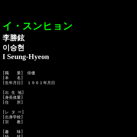
イ・スンヒョン
李勝鉉
이승현
I Seung-Hyeon
[職　　業]　俳優

[本　　名]　

[生年月日]　１９６１年月日

[出 生 地]　

[身長体重]　

[住　　所]　

[レ タ ー]　

[出身学校]　

[宗　　教]　

[趣　　味]　

[特　　技]　
