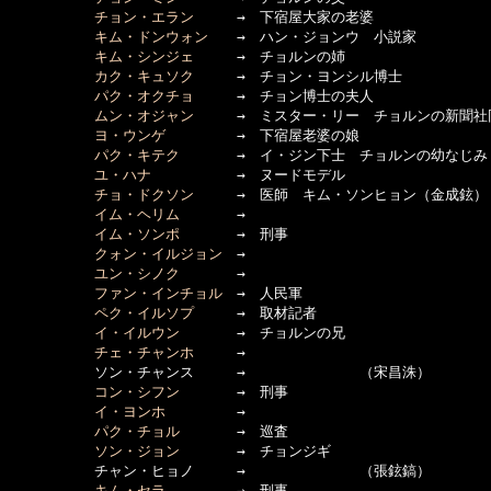
チョン・エラン
　　　→　下宿屋大家の老婆

キム・ドンウォン
　　→　ハン・ジョンウ　小説家

キム・シンジェ
　　　→　チョルンの姉

カク・キュソク
　　　→　チョン・ヨンシル博士

パク・オクチョ
　　　→　チョン博士の夫人

ムン・オジャン
　　　→　ミスター・リー　チョルンの新聞社
ヨ・ウンゲ
　　　　　→　下宿屋老婆の娘

パク・キテク
　　　　→　イ・ジン下士　チョルンの幼なじみ
ユ・ハナ
　　　　　　→　ヌードモデル

チョ・ドクソン
　　　→　医師　キム・ソンヒョン（金成鉉）

イム・ヘリム
　　　　→　

イム・ソンポ
　　　　→　刑事

クォン・イルジョン
　→

ユン・シノク
　　　　→　　

ファン・インチョル
　→　人民軍

ペク・イルソプ
　　　→　取材記者

イ・イルウン
　　　　→　チョルンの兄

チェ・チャンホ
　　　→　　

　　　　　　ソン・チャンス　　　→　　　　　　　　（宋昌洙）　　　

コン・シフン
　　　　→　刑事

イ・ヨンホ
　　　　　→　

パク・チョル
　　　　→　巡査

ソン・ジョン
　　　　→　チョンジギ

　　　　　　チャン・ヒョノ　　　→　　　　　　　　（張鉉鎬）　

キム・セラ
　　　　　→　刑事
