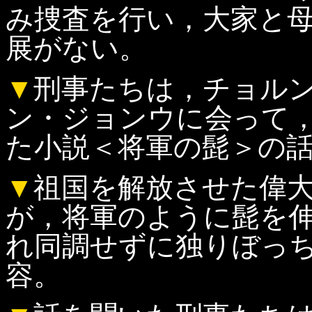
み捜査を行い，大家と
展がない。
▼
刑事たちは，チョル
ン・ジョンウに会って
た小説＜将軍の髭＞の
▼
祖国を解放させた偉
が，将軍のように髭を
れ同調せずに独りぼっ
容。