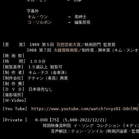
　　　　　　字幕外

キム・ウン
　　　　　→　老紳士

コ・ソルボン
　　　　→　編集部長

[受    賞]　1969 第５回 
百想芸術大賞
／映画部門 監督賞

　　　　　　1968 第７回 
大鐘賞映画祭
／制作賞，脚本賞（キム・スンオク
[映 画 祭]　

[時    間]　１０３分

[観覧基準]　１５歳以上 観覧可　　

[制 作 者]　キム・テス（金泰洙）

[制作会社]　テチャン（泰昌）興業

[制 作 費]　

[Ｄ Ｖ Ｄ]　日本発売なし

[撮影場所]　

[Ｍ-Video]　

[You Tube]　
https://www.youtube.com/watch?v=yz0I-OdnlMQ
[Private ]　　K-DVD【75】（5,600-2022/12/21）

　　　　　　　　　　韓国映像資料院 イ・ソング コレクション (４ディス
　　　　　　　　　　　　音声解説：
チョン・ソンイル
（映画評論家・監督)