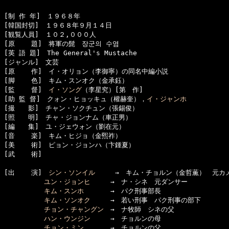
[制 作 年]　１９６８年

[韓国封切]　１９６８年９月１４日

[観覧人員]　１０２,０００人

[原    題]　将軍の髭　장군의 수염

[英 語 題]　The General's Mustache

[ジャンル]　文芸

[原    作]　イ・オリョン（李御寧）の同名中編小説

[脚    色]　キム・スンオク（金承鈺）

[監    督]　
イ・ソング
（李星究）[第　作]

[助 監 督]　クォン・ヒョッキュ（權赫奎），
イ・ジャンホ
[撮　　影]　チャン・ソクチュン（張錫俊）

[照　　明]　チャ・ジョンナム（車正男）

[編　　集]　ユ・ジェウォン（劉在元）

[音    楽]　キム・ヒジョ（金煕祚）

[美    術]　ピョン・ジョンハ（卞鍾夏）

[武    術]　

[出    演]　
シン・ソンイル
　　　→　キム・チョルン（金哲薫）　元カメ
ユン・ジョンヒ
　　　→　ナ・シネ　元ダンサー

キム・スンホ
　　　　→　パク刑事部長

キム・ソンオク
　　　→　若い刑事　パク刑事の部下

チョン・チャングン
　→　ナ牧師　シネの父

ハン・ウンジン
　　　→　チョルンの母

チョン・ミン
　　　　→　チョルンの父
