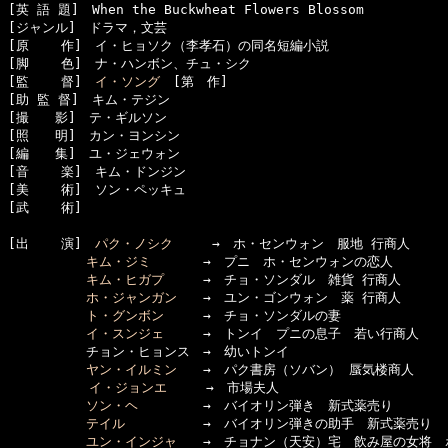
[英 語 題]　When the Buckwheat Flowers Blossom

[ジャンル]　ドラマ，文芸

[原    作]　イ・ヒョソク（李孝石）の同名短編小説

[脚    色]　ナ・ハンボン、チュ・シク

[監    督]　
イ・ソング
　[第　作]

[助 監 督]　キム・テジン

[撮　　影]　テ・ギルソン

[照　　明]　カン・ヨンシン

[編　　集]　ユ・ジェウォン

[音    楽]　キム・ドンジン

[美    術]　ソン・ペッキュ

[武    術]　

[出    演]　
パク・ノシク
　　　→　ホ・センウォン　服地 行商人

キム・ジミ
　　　　→　プニ　ホ・センウォンの恋人

キム・ヒガプ
　　　→　チョ・ソンダル　雑貨 行商人

ホ・ジャンガン
　　→　ユン・ゴンウォン　薬 行商人

ト・グンボン
　　　→　チョ・ソンダルの妻

イ・スンジェ
　　　→　トンイ　プニの息子　若い行商人

　　　　　　チョン・ヒョンス　→　幼いトンイ

ヤン・イルミン
　　→　パク書房（ソバン） 蜃気楼商人

イ・ジョンエ
　　　→　市場夫人

ソン・ヘ
　　　　　→　バイオリン弾き　新式薬売り

テイル
　　　　　　→　バイオリン弾きの助手　新式薬売り

ユン・インジャ
　　→　チョナン（天安）宅　飲み屋の女将　