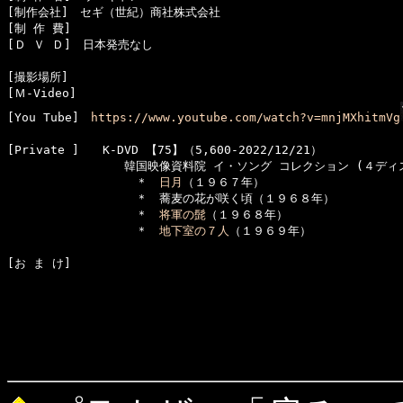
[制作会社]　セギ（世紀）商社株式会社

[制 作 費]　

[Ｄ Ｖ Ｄ]　日本発売なし

[撮影場所]　

[Ｍ-Video]　

[You Tube]　
https://www.youtube.com/watch?v=mnjMXhitmVg
[Private ]　　K-DVD 【75】（5,600-2022/12/21）

　　　　　　　　　　韓国映像資料院 イ・ソング コレクション (４ディス
　　　　　　　　　　　＊　
日月
（１９６７年）

　　　　　　　　　　　＊　蕎麦の花が咲く頃（１９６８年）

　　　　　　　　　　　＊　
将軍の髭
（１９６８年）

　　　　　　　　　　　＊　
地下室の７人
[お ま け]　
