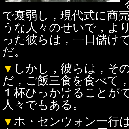
で衰弱し，現代式に商
うな人々のせいで，よ
った彼らは，一日儲け
だ。
▼
しかし，彼らは，そ
だ，ご飯三食を食べて
１杯ひっかけることが
人々でもある。
▼
ホ・センウォン一行