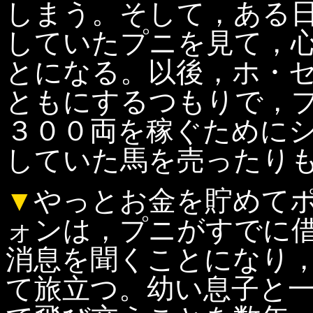
しまう。そして，ある
していたプニを見て，
とになる。以後，ホ・
ともにするつもりで，
３００両を稼ぐために
していた馬を売ったり
▼
やっとお金を貯めて
ォンは，プニがすでに
消息を聞くことになり
て旅立つ。幼い息子と