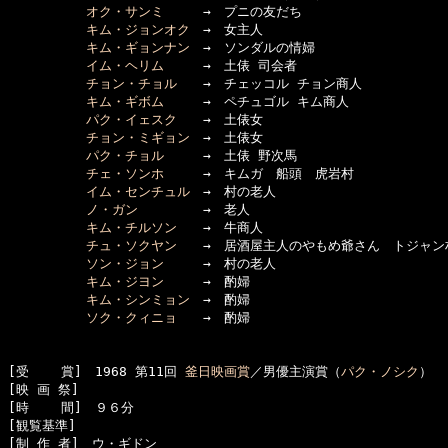
オク・サンミ
　　　→　プニの友だち

キム・ジョンオク
　→　女主人

キム・ギョンナン
　→　ソンダルの情婦

イム・ヘリム
　　　→　土俵 司会者

チョン・チョル
　　→　チェッコル チョン商人

キム・ギボム
　　　→　ペチュゴル キム商人

パク・イェスク
　　→　土俵女

チョン・ミギョン
　→　土俵女

パク・チョル
　　　→　土俵 野次馬

チェ・ソンホ
　　　→　キムガ　船頭　虎岩村

イム・センチュル
　→　村の老人

ノ・ガン
　　　　　→　老人

キム・チルソン
　　→　牛商人

チュ・ソクヤン
　　→　居酒屋主人のやもめ爺さん　トジャン村
ソン・ジョン
　　　→　村の老人

キム・ジヨン
　　　→　酌婦

キム・シンミョン
　→　酌婦

ソク・クィニョ
　　→　酌婦

[受    賞]　1968 第11回 
釜日映画賞
／男優主演賞（
パク・ノシク
）

[映 画 祭]　

[時    間]　９６分

[観覧基準]　

[制 作 者]　ウ・ギドン
