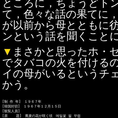
ところに，ちょうどト
て，色々な話の果てに
が以前から母とともに
ンという話を聞くこと
▼
まさかと思ったホ・
でタバコの火を付ける
イの母がいるというチ
かう。
[制 作 年]　１９６７年

[韓国封切]　１９６７年１２月１５日

[観覧人員]　

[原    題]　蕎麦の花が咲く頃　메밀꽃 필 무렵
