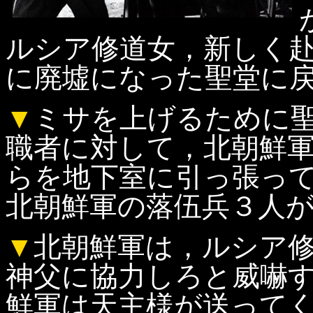
ルシア修道女，新しく
に廃墟になった聖堂に
▼
ミサを上げるために
職者に対して，北朝鮮
らを地下室に引っ張っ
北朝鮮軍の落伍兵３人
▼
北朝鮮軍は，ルシア
神父に協力しろと威嚇
鮮軍は天主様が送って