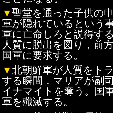
▼
聖堂を通った子供の
軍が隠れているという
軍に亡命しろと説得す
人質に脱出を図り，前
国軍に要求する。
▼
北朝鮮軍が人質をト
する瞬間，マリアが副
イナマイトを奪う。国
軍を殲滅する。