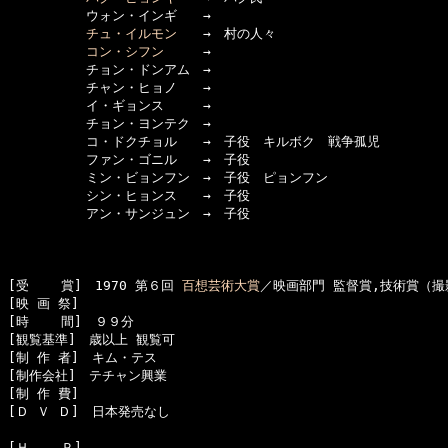
　　　　　　ウォン・インギ　　→　

チュ・イルモン
　　→　村の人々

コン・シフン
　　　→　

　　　　　　チョン・ドンアム　→　

　　　　　　チャン・ヒョノ　　→　

　　　　　　イ・ギョンス　　　→　

　　　　　　チョン・ヨンテク　→　

　　　　　　コ・ドクチョル　　→　子役　キルボク　戦争孤児

　　　　　　ファン・ゴニル　　→　子役

　　　　　　ミン・ビョンフン　→　子役　ピョンフン　

　　　　　　シン・ヒョンス　　→　子役

　　　　　　アン・サンジュン　→　子役

[受    賞]　1970 第６回 
百想芸術大賞
／映画部門 監督賞,技術賞（撮
[映 画 祭]　

[時    間]　９９分

[観覧基準]　歳以上 観覧可　　

[制 作 者]　キム・テス

[制作会社]　テチャン興業

[制 作 費]　

[Ｄ Ｖ Ｄ]　日本発売なし

[Ｈ    Ｐ]　
