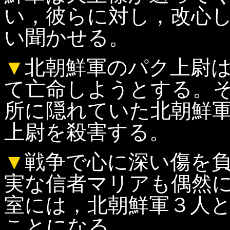
い，彼らに対し，改心
い聞かせる。
▼
北朝鮮軍のパク上尉
て亡命しようとする。
所に隠れていた北朝鮮
上尉を殺害する。
▼
戦争で心に深い傷を
実な信者マリアも偶然
室には，北朝鮮軍３人
ことになる。