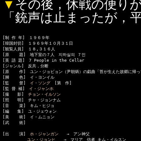
▼
その後，休戦の便り
「銃声は止まったが，
[制 作 年]　１９６９年

[韓国封切]　１９６９年１０月３１日

[観覧人員]　１８,３１６人

[原    題]　地下室の７人　지하실의 ７인

[英 語 題]　7 People in the Cellar

[ジャンル]　反共，分断

[原    作]　ユン・ジョビョン（尹朝炳）の戯曲「苔が生えた故郷に帰っ
[脚    色]　イ・ヨンイル

[監    督]　
イ・ソング
　[第　作]

[監 督 補]　
イ・ジャンホ
[撮　　影]　
チョン・イルソン
[照　　明]　チャ・ジョンナム

[音    楽]　キム・ヒジョ

[編　　集]　ユ・ジェウォン

[美    術]　イ・ムニョン

[武    術]　

[出    演]　
ホ・ジャンガン
　　→　アン神父

ユン・ジョンヒ
　　→　マリア　信者 キム・イルスン
