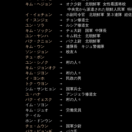
キム・ヘジョン
　　→　オク少尉　北朝鮮軍 女性看護将校 

　　　　　　　　　　　　　　　　　中央党から派遣された朝鮮人民軍 特察
イ・イェチュン
　　→　ホ副司令官　北朝鮮軍 第３連隊 総佐

イ・スンジェ
　　　→　チョン修道士

ユン・ソラ
　　　　→　ルシア修道女

キム・ソックン
　　→　チェ大尉　国軍 中隊長

ユン・ヤンハ
　　　→　キム戦士　北朝鮮軍

パク・クニョン
　　→　パク上尉　北朝鮮軍

キム・ウン
　　　　→　連隊長　キジュ警備隊

ソン・ジョン
　　　→　校友Ａ

チュ・ボン
　　　　→　

ユン・シノク
　　　→　村の人々

キム・ジョンオク
　→　

キム・ジヨン
　　　→　村の人々

イ・ヨンホ
　　　　→　民政の男

トク・ウヨン
　　　→　

　　　　　　シム・サンヒョン　→　国軍兵士

ユ・ハナ
　　　　　→　アンジェラ修道女

パク・イェスク
　　→　村の人々

　　　　　　イム・ソヨン　　　→　

　　　　　　キム・ジュオ　　　→　労働党員

　　　　　　テ・イル　　　　　→　

　　　　　　ホン・ドンウン　　→　

チェ・ムウン
　　　→　国軍少尉

パク・ピョンギ
　　→　パク氏
