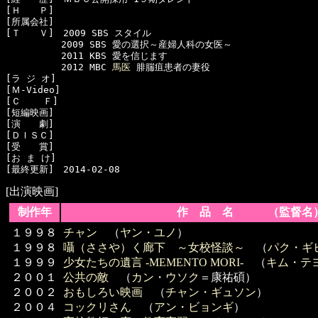
[Ｈ　　Ｐ]　

[所属会社]　

[Ｔ　　Ｖ]　2009 SBS スタイル

　　　　　　2009 SBS 愛の選択～産婦人科の女医～

　　　　　　2011 KBS 愛を信じます

　　　　　　2012 MBC 
馬医
 腓腨疽患者の妻役

[ラ ジ オ]　

[Ｍ-Video]　

[Ｃ    Ｆ]　

[短編映画]　

[演　　劇]　

[ＤＩＳＣ]　

[受　　賞]　

[お ま け]　

[出演映画]
制作年
作 品 名 （監督名
１９９８
チャン
（
ヤン・ユノ
）
１９９８
囁（ささや）く廊下 ～女校怪談～
（
パク・ギ
１９９９
少女たちの遺言 -MEMENTO MORI-
（
キム・テ
２００１
公共の敵
（
カン・ウソク
＝康祐碩）
２００２
おもしろい映画
（
チャン・ギュソン
）
２００４
コックリさん
（
アン・ビョンギ
）