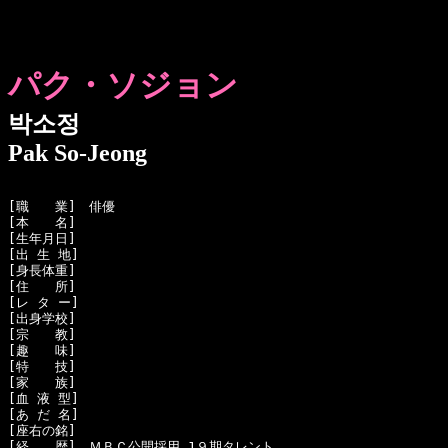
パク・ソジョン
박소정
Pak So-Jeong
[職　　業]　俳優

[本　　名]　

[生年月日]　

[出 生 地]　

[身長体重]　

[住　　所]　

[レ タ ー]　

[出身学校]　

[宗　　教]　

[趣　　味]　

[特　　技]　

[家　　族]　

[血 液 型]　

[あ だ 名]　

[座右の銘]　

[経　　歴]　ＭＢＣ公開採用 1９期タレント
