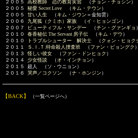
２００５
高校教師 恋の教育実習
（
チョン・チョシン
）
２００５
秘愛 Secret Love
（
キム・テウン
）
２００５
甘い人生
（
キム・ジウン
＝金知雲）
２００６
九尾狐（クミホ）家族
（
イ・ヒョンゴン
）
２００７
ビューティフル・サンデー
（
チン・グァンギョ
２０１０
春香秘伝 The Servant 房子伝
（
キム・デウ
）
２０１０
トラブルシューター 解決士
（
クォン・ヒョク
２０１１
Ｓ.Ｉ.Ｔ.特命殺人捜査班
（
ファン・ビョングク
２０１３
怪しい彼女
（
ファン・ドンヒョク
）
２０１４
少女怪談
（
オ・インチョン
）
２０１５
超人 （ソ・ウニョン）
２０１６
哭声／コクソン
（
ナ・ホンジン
）
【BACK】
（一覧ページへ）