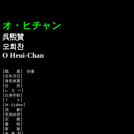
オ・ヒチャン
呉煕賛
오희찬
O Heui-Chan
[職　　業]　俳優

[生年月日]　

[身長体重]　

[住　　所]　

[レ タ ー]　

[出身学校]　

[Ｔ　　Ｖ]　

[Ｍ-Video]　

[演　　劇]　

[受賞経歴]　

[宗　　教]　

[趣　　味]　

[家　　族]　

[血 液 型]　
