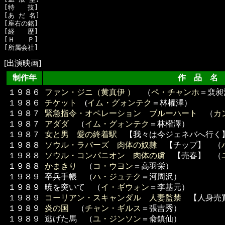
[特　　技]　

[あ だ 名]　

[座右の銘]　

[経　　歴]　

[Ｈ　　Ｐ]

[出演映画]
制作年
作 品 
１９８６
ファン・ジニ（黄真伊 ）
（
ペ・チャンホ
＝裵昶
１９８６
チケット
(
イム・グォンテク
＝林權澤）
１９８７
緊急指令・オペレーション ブルーハート
（
カ
１９８７
アダダ
（
イム・グォンテク
＝林權澤）
１９８７
女と男 愛の終着駅
【我々は今ジェネバへ行く
１９８８
ソウル・ラバーズ 肉体の奴隷
【チップ】 （
１９８８
ソウル・コンパニオン 肉体の虜
【売春】 （
１９８８
かまきり
（
コ・ウヨン
＝高羽栄）
１９８９
卒兵手帳 （
ハ・ジュテク
＝河周沢）
１９８９
暁を突いて （
イ・ギウォン
＝李基元）
１９８９
コーリアン・スキャンダル 人妻監禁
【人身売
１９８９
炎の国
（
チャン・ギルス
＝張吉秀）
１９８９
逃げた馬 （
ユ・ジンソン
＝兪鎮仙）