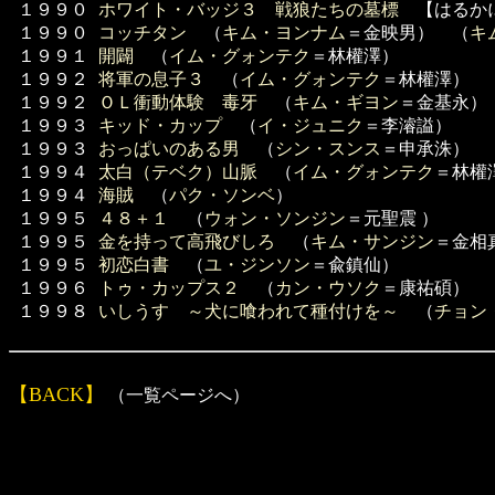
１９９０
ホワイト・バッジ３ 戦狼たちの墓標
【はるかに
１９９０
コッチタン
（
キム・ヨンナム
＝金映男） （
キ
１９９１
開闢
（
イム・グォンテク
＝林權澤）
１９９２
将軍の息子３
（
イム・グォンテク
＝林權澤）
１９９２
ＯＬ衝動体験 毒牙
（
キム・ギヨン
＝金基永）
１９９３
キッド・カップ
（
イ・ジュニク
＝李濬謚）
１９９３
おっぱいのある男
（
シン・スンス
＝申承洙）
１９９４
太白（テベク）山脈
（
イム・グォンテク
＝林權
１９９４
海賊
（
パク・ソンベ
）
１９９５
４８＋１
（
ウォン・ソンジン
＝元聖震 ）
１９９５
金を持って高飛びしろ
（
キム・サンジン
＝金相
１９９５
初恋白書
（
ユ・ジンソン
＝兪鎮仙）
１９９６
トゥ・カップス２
（
カン・ウソク
＝康祐碩）
１９９８
いしうす ～犬に喰われて種付けを～
（
チョン
【BACK】
（一覧ページへ）