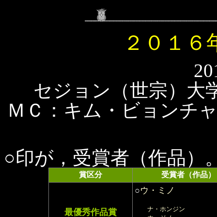
２０１６
20
セジョン（世宗）大
ＭＣ：キム・ビョンチ
○印が，受賞者（作品）
賞区分
受賞者（作品）
○
ウ・ミノ
ナ・ホンジン
最優秀作品賞