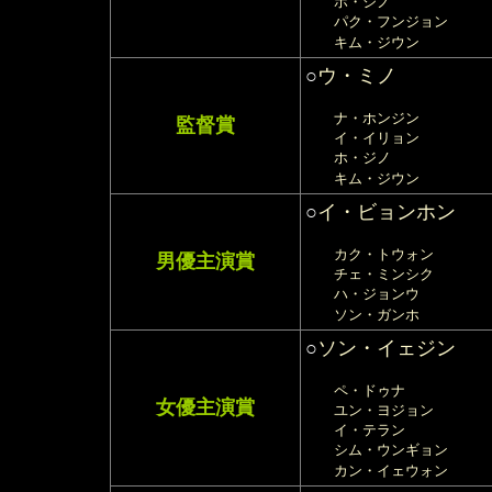
ホ・ジノ
パク・フンジョン
キム・ジウン
○
ウ・ミノ
ナ・ホンジン
監督賞
イ・イリョン
ホ・ジノ
キム・ジウン
○
イ・ビョンホン
カク・トウォン
男優主演賞
チェ・ミンシク
ハ・ジョンウ
ソン・ガンホ
○
ソン・イェジン
ペ・ドゥナ
女優主演賞
ユン・ヨジョン
イ・テラン
シム・ウンギョン
カン・イェウォン