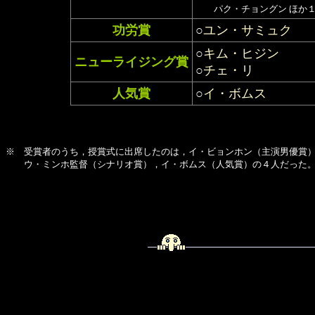
パク・チョングン ほか
功労賞
○
ユン・サミュク
○
キム・ヒジン
ニューライジング賞
○
チェ・リ
人気賞
○
イ・ボムス
※　受賞者のうち，授賞式に出席したのは，イ・ビョンホン（主演男優賞）
　　ウ・ミンホ監督（シナリオ賞），イ・ボムス（人気賞）の４人だった。 