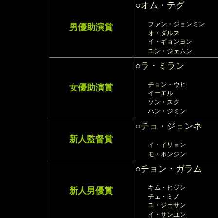
○
オム・テグ
ファン・ジョンミン
男優助演賞
オ・ダルス
イ・ギョンヨン
ユン・ジェムン
○
ラ・ミラン
チョン・ウヒ
女優助演賞
イーエル
ソン・スク
ハン・ジミン
○
チョ・ジョンネ
新人監督賞
イ・イリョン
モ・ホンジン
○
チョン・ガラム
キム・ヒジン
新人男優賞
チェ・ミノ
ユ・ジェサン
イ・サンユン