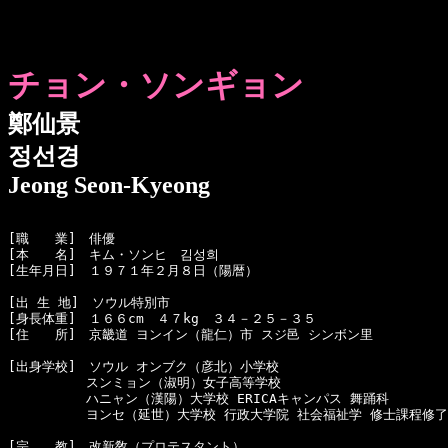
チョン・ソンギョン
鄭仙景
정선경
Jeong Seon-Kyeong
[職　　業]　俳優

[本　　名]　キム・ソンヒ　김성희

[生年月日]　１９７１年２月８日（陽暦）

[出 生 地]　ソウル特別市

[身長体重]　１６６cm　４７kg　３４－２５－３５ 　

[住　　所]　京畿道 ヨンイン（龍仁）市 スジ邑 シンボン里

[出身学校]　ソウル オンブク（彦北）小学校

　　　　　　スンミョン（淑明）女子高等学校

　　　　　　ハニャン（漢陽）大学校 ERICAキャンパス 舞踊科

　　　　　　ヨンセ（延世）大学校 行政大学院 社会福祉学 修士課程修了

[宗　　教]　改新敎（プロテスタント）
