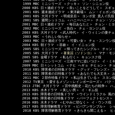
  　　　　　1999 MBC ミニシリーズ ＜クッキ＞ ソン・シニョン役

　　　　　　2000 KBS 日々連続ドラマ ＜良いことをどうして＞ スギョ
  　　　　　2001 KBS 週末連続ドラマ ＜東洋劇場＞ ムン・イェボン役
  　　　　　2001 KBS 大河ドラマ ＜明成皇后＞ ヨンボ堂 貴人イ氏役

  　　　　　2001 SBS 週間シットコム ＜ハニーハニー＞ チョン・ソン
　　　　　　2001 MBC 日々連続ドラマ ＜毎日あなたと＞ チョン・ミヨ
  　　　　　2002 MBC ミニシリーズ ＜告白＞ チェ・ヨンジュ役

　　　　　　2003 KBS 大河ドラマ ＜武人時代＞ イ・ウィミンの妻チェ
  　　　　　2003 MBC ＜うれしい知らせ＞

  　　　　　2003 MBC 日々連続ドラマ ＜可愛い女＞ チェ・スンウン役
　　　　　　2004 KBS 朝ドラマ ＜容赦＞ イ・イニョン役

  　　　　　2005 SBS ミニシリーズ ＜帰ってきたシングル＞ チャン
  　　　　　2005 SBS 大河ドラマ ＜
薯童謡（ソドンヨ）
＞ マナ・モジ
　　　　　　2005 SBS 金曜ドラマ ＜私も行く＞ キョンスク役

  　　　　　2007 SBS ミニシリーズ ＜江南ママに追いつけ＞ イ・ミギ
　　　　　　2009 MBC 日々シットコム ＜テヒ へギョ チヒョン＞ チ
  　　　　　2010 KBS 障害者の日特集ドラマ ＜グッド・フレンズ＞ 
  　　　　　2011 KBS 障害者の日特集ドラマ ＜あなたでも大丈夫＞ お
  　　　　　2011 MBC ２部作特集ドラマ ＜私は生きている＞ スヨン役
  　　　　　2012 TV東京 ＜愛するメゾン～レインボーローズ＞ パク・
　　　　　　2013 JTBC 大河ドラマ ＜宮中残酷史－花たちの戦争＞ ハノ
　　　　　　2013 KBS 水木ドラマ ＜美しい男＞ イ・ギム役

　　　　　　2015 KBS 障害者の日特集ドラマ ＜ウインドミラクル 風の
　　　　　　2016 KBS 障害者の日特集ドラマ ＜パーフェクトセンス＞ 
　　　　　　2016 KBS 水木ドラマ ＜むやみに切なく＞ イ・ウンス役

　　　　　　2017 KBS 障害理解教育ドラマ ＜ピバアンサンブル＞　シ
  　　　　　2018 KBS 障害理解教育ドラマ ＜きらきら聞こえる＞　ヒ