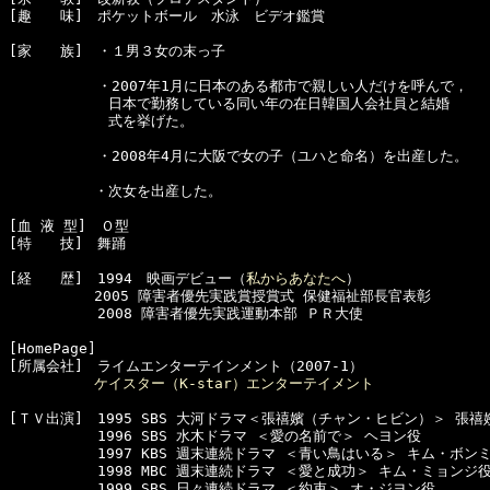
[趣　　味]　ポケットボール　水泳　ビデオ鑑賞

[家　　族]　・１男３女の末っ子

  　　　　　・2007年1月に日本のある都市で親しい人だけを呼んで，

　　　　　　　日本で勤務している同い年の在日韓国人会社員と結婚

　　　　　　　式を挙げた。

  　　　　　・2008年4月に大阪で女の子（ユハと命名）を出産した。

　　　　　　・次女を出産した。

[血 液 型]　Ｏ型　

[特　　技]　舞踊

[経　　歴]　1994　映画デビュー（
私からあなたへ
）

　　　　　　2005 障害者優先実践賞授賞式 保健福祉部長官表彰

  　　　　　2008 障害者優先実践運動本部 ＰＲ大使

[HomePage]　

[所属会社]　ライムエンターテインメント（2007-1）

ケイスター（K-star）エンターテイメント
[ＴＶ出演]　1995 SBS 大河ドラマ＜張禧嬪（チャン・ヒビン）＞ 張禧嬪
  　　　　　1996 SBS 水木ドラマ ＜愛の名前で＞ ヘヨン役

  　　　　　1997 KBS 週末連続ドラマ ＜青い鳥はいる＞ キム・ボンミ
  　　　　　1998 MBC 週末連続ドラマ ＜愛と成功＞ キム・ミョンジ役
  　　　　　1999 SBS 日々連続ドラマ ＜約束＞ オ・ジヨン役
