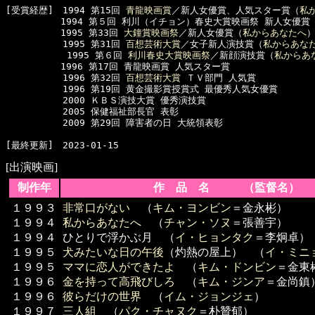
[受賞経歴]　1994 第15回 
青龍映画賞
／新人女優賞、人気スター賞（
私
　　　　　　1994 第５回 利川（イチョン）春史大賞映画祭 新人女優賞
　　　　　　1995 第33回 
大鐘賞映画祭
／新人女優賞（
私からあなたへ
）
  　　　　　1995 第31回 
百想芸術大賞
／女子新人演技賞（
私からあな
      　　　1995 第６回 
利川春史大賞映画祭
／新顔演技賞（
私からあ
　　　　　　1996 第17回 青龍映画賞 人気スター賞

  　　　　　1996 第32回 
百想芸術大賞
 ＴＶ部門 人気賞

  　　　　　1996 第19回 黄金撮影賞授賞式 最優秀人気女優賞

  　　　　　2000 ＫＢＳ演技大賞 優秀演技賞

  　　　　　2005 保健福祉部長官 表彰

  　　　　　2009 第29回 障害者の日 大統領表彰

[出演映画]
制作年
作 品 名 （監督名）
１９９３
非常口がない
（
キム・ヨンビン
＝金永彬）
１９９４
私からあなたへ
（
チャン・ソヌ
＝張善宇）
１９９４
ひとりで浮かぶ月 （
イ・ヒョンタク
＝李炯卓）
１９９５
犬みたいな日の午後
（灼熱の屋上） （
イ・ミニ
１９９５
ママに恋人ができたよ
（
キム・ドンビン
＝金東
１９９６
金を持って高飛びしろ
（
キム・ジンア
＝金尚鎮
１９９６
彼らだけの世界
（
イム・ジョンジェ
）
１９９７
三人組
（
パク・チャヌク
＝朴贊郁）