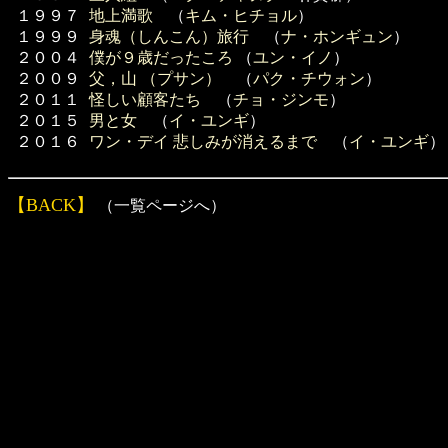
１９９７
地上満歌
（
キム・ヒチョル
）
１９９９
身魂（しんこん）旅行
（
ナ・ホンギュン
）
２００４
僕が９歳だったころ
（
ユン・イノ
）
２００９
父，山 （プサン）
（
パク・チウォン
）
２０１１
怪しい顧客たち
（
チョ・ジンモ
）
２０１５
男と女
（
イ・ユンギ
）
２０１６
ワン・デイ 悲しみが消えるまで
（
イ・ユンギ
）
【BACK】
（一覧ページへ）