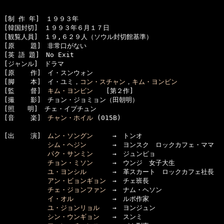
[制 作 年]　１９９３年

[韓国封切]　１９９３年６月１７日

[観覧人員]　１９,６２９人（ソウル封切館基準）

[原    題]　非常口がない　

[英 語 題]　No Exit

[ジャンル]　ドラマ

[原    作]　イ・スンウォン

[脚    本]　イ・ユミ，
コン・スチャン
，
キム・ヨンビン
[監    督]　
キム・ヨンビン
　　[第２作]

[撮    影]　チョン・ジョミョン（田朝明）

[照　　明]　チェ・イプチュン

[音    楽]　
チャン・ホイル
 (015B)

[出    演]　
ムン・ソングン
　　　→　トンオ

シム・ヘジン
　　　　→　ヨンスク　ロックカフェ・ママ

パク・サンミン
　　　→　ジュンピョ

チョン・ミソン
　　　→　ウンジ　女子大生

ユ・ヨンシル
　　　　→　革スカート　ロックカフェ社長

アン・ビョンギョン
　→　チェ班長

チェ・ジョンファン
　→　ナム・ヘソン

イ・オル
　　　　　　→　ルポ作家

ユ・ジョンリョル
　　→　ヨンジュン

シン・ウンギョン
　　→　スンミ
