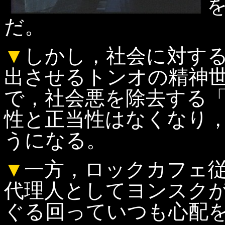
だ。
▼
しかし，社会に対す
出させるトンオの精神
で，社会悪を除去する
性と正当性はなくなり
うになる。
▼
一方，ロックカフェ
代理人としてヨンスク
ぐる回っていつも心配