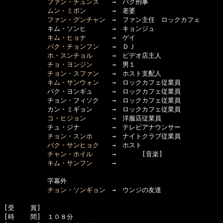
ファン・チュンス
　　→　パク刑事

ムン・ミボン
　　　　→　老婆

ファン・グンチャン
　→　ファン主任　ロックカフェ　

      　　　キム・ソンヒ
　　　　→　キョンジュ

キム・ヒョナ
　　　　→　ゲイ

パク・チョンフン
　　→　ＤＪ

ホ・スンチョル
　　　→　ビデオ店主人

チョ・ヨンジン
　　　→　男１

チョン・スファン
　　→　ホスト支配人

キム・サンウォン
　　→　ロックカフェ従業員

      　　　パク・ヨンギュ　　　→　ロックカフェ従業員

      　　　チョン・フィソク
　　→　ロックカフェ従業員

      　　　カン・ミギョン
　　　→　ロックカフェ従業員

コ・ヒジョン
　　　　→　洋服店従業員

      　　　チュ・ジナ
　　　　　→　テレビアナウンサー

チョン・スンホ
　　　→　ナイトクラブ従業員

パク・サンヒョク
　　→　ホスト

チャン・ホイル
　　　→　　　　[音楽]

キム・サンフン
　　　→

      　　　字幕外

チョン・ソンギョン
　→　ウンジの友達

[受    賞]　

[時    間]　１０８分
