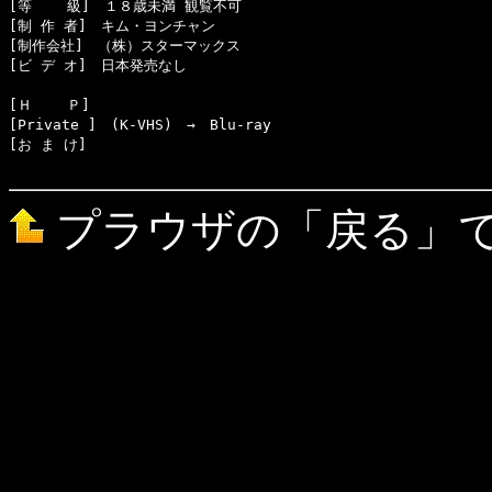
[等    級]　１８歳未満 観覧不可　　

[制 作 者]　キム・ヨンチャン

[制作会社]　（株）スターマックス

[ビ デ オ]　日本発売なし

[Ｈ    Ｐ]

[Private ]　(K-VHS)　→　Blu-ray

[お ま け]　

プラウザの「戻る」