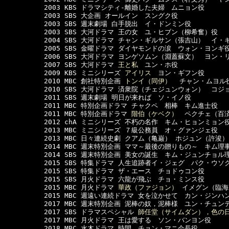
　　　　　　2003 KBS ドラマシティ-離婚した夫婦　ムニョン役

　　　　　　2003 SBS 大企画 オールイン　スングク役

　　　　　　2003 SBS 週末劇場 白手脱出　イ・ドンミン役

　　　　　　2003 SBS 大河ドラマ 王の女　ユ・ヒブン（柳希奮）役

　　　　　　2004 SBS 大河ドラマ チャン・ギルサン（張吉山）　イ・ギ
　　　　　　2005 SBS 金曜ドラマ ダイヤモンドの涙　ウォン・ヨンギ役
　　　　　　2006 SBS 大河ドラマ ヨンゲソムン（淵蓋蘇文）　ヨン・リ
　　　　　　2007 SBS 大河ドラマ 
王と私
　ユン・ホ役

　　　　　　2009 KBS ミニシリーズ 
アイリス
　ヨン・ギフン役  

　　　　　　2010 MBC 創社特別企画 
トンイ（同伊）
  チャン・ムヨル役
　　　　　　2010 SBS 大河ドラマ 済衆院（チェジュンウォン）　コジ
　　　　　　2011 SBS 週末劇場 明日が来れば　ソ・イノ役

　　　　　　2011 MBC 特別企画ドラマ チャクペ　相棒　キム進士役

　　　　　　2011 MBC 特別企画ドラマ 
階伯（ケベク）
　ペクチェ（百済
　　　　　　2012 chA ミニシリーズ 不朽の名作　キム・ヒョンミョン役
　　　　　　2013 MBC ミニシリーズ ７級公務員　オ・グァンジェ役

　　　　　　2013 MBC 日々連続史劇 クアム（亀巌） ホジュン（許浚）
　　　　　　2014 MBC 週末特別企画 ママ～最後の贈りもの～　キム理事
　　　　　　2014 SBS 週末特別企画 美女の誕生　キム・ジュンチョル理
　　　　　　2015 SBS 特集ドラマ 人生追跡者イ・ジェグ　パク・ウソク
　　　　　　2015 SBS 特集ドラマ ザ・エース　チョドゥコン役

　　　　　　2015 SBS 月火ドラマ 六龍が飛ぶ　チョ・ミンス役

　　　　　　2015 MBC 月火ドラマ 
華政（ファジョン）
 イメグン（臨海
　　　　　　2015 MBC 週遠い連続ドラマ 女を泣かせて　カン・ジンハン
　　　　　　2017 MBC 週末特別企画 泥棒の奴，泥棒様　ユン・チュンテ
　　　　　　2017 SBS ドラマスペシャル 
師任堂（サイムダン），色の
　　　　　　2017 MBC 月火ドラマ 王は愛する　ソン・バンヨン役

　　　　　　2018 MBC 水木ドラマ 時間　チョン・マニ会長役
