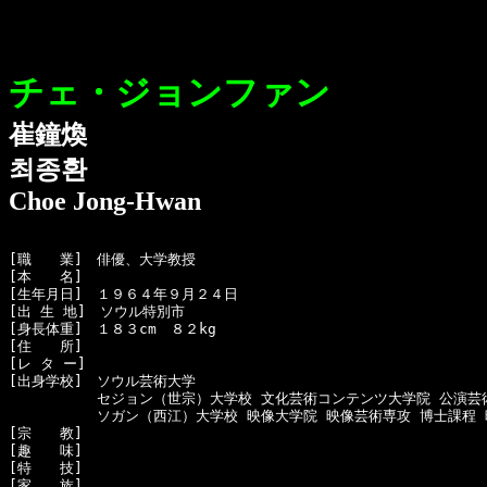
チェ・ジョンファン
崔鐘煥
최종환
Choe Jong-Hwan
[職　　業]　俳優、大学教授

[本　　名]　

[生年月日]　１９６４年９月２４日

[出 生 地]　ソウル特別市

[身長体重]　１８３cm　８２kg

[住　　所]　

[レ タ ー]　

[出身学校]　ソウル芸術大学

  　　　　　セジョン（世宗）大学校 文化芸術コンテンツ大学院 公演芸
  　　　　　ソガン（西江）大学校 映像大学院 映像芸術専攻 博士課程 
[宗　　教]　

[趣　　味]　

[特　　技]　

[家　　族]　
