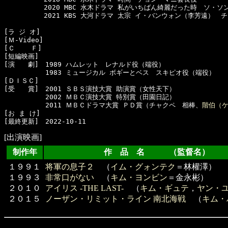
　　　　　　2020 MBC 水木ドラマ 私がいちばん綺麗だった時　ソ・ソン
　　　　　　2021 KBS 大河ドラマ 太宗 イ・バンウォン（李芳遠）　チ
[ラ ジ オ]　

[Ｍ-Video]　

[Ｃ    Ｆ]　

[短編映画]　

[演　　劇]　1989 ハムレット　レナルド役（端役）

  　　　　　1983 ミュージカル ボギーとベス　スキピオ役（端役）

[ＤＩＳＣ]　

[受　　賞]　2001 ＳＢＳ演技大賞 助演賞（女性天下）

  　　　　　2002 ＭＢＣ演技大賞 特別賞（田園日記）

  　　　　　2011 ＭＢＣドラマ大賞 ＰＤ賞（チャクペ　相棒、
階伯（
[お ま け]　

[出演映画]
制作年
作 品 名 （監督名）
１９９１
将軍の息子２
（
イム・グォンテク
＝林權澤）
１９９３
非常口がない
（
キム・ヨンビン
＝金永彬）
２０１０
アイリス -THE LAST-
（
キム・ギュテ
，
ヤン・
２０１５
ノーザン・リミット・ライン 南北海戦
（
キム・