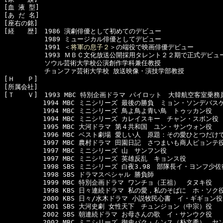
[血 液 型]　

[あ だ 名]　

[座右の銘]　

[経　　歴]　1986 演劇俳優として初めてのデビュー

  　　　　　1989 ミュージカル俳優としてデビュー

  　　　　　1991 ＜
将軍の息子２
＞の端役で映画俳優デビュー

  　　　　　1993 ＭＢＣ文化放送公開採用タレント２２期で正式デビュー
  　　　　　ソウル芸術大学校公演創作学科兼任教授

  　　　　　チョンファ芸術大学校 放送映像・演技学部教授

[Ｈ　　Ｐ]　

[所属会社]　

[Ｔ　　Ｖ]　1993 MBC 特別企画ドラマ パイロット　大韓航空客室乗務員
　　　　　　1994 MBC ミニシリーズ 最後の勝負　ミョン・ソンデバス
　　　　　　1994 MBC ミニシリーズ 鳥よ鳥よ青い鳥　トゥッカン役

　　　　　　1994 MBC ミニシリーズ カレイスキー　チャン・スボン役

　　　　　　1995 MBC 大河ドラマ 第４共和国　ユン・サンウォン役

　　　　　　1996 MBC ベスト劇場 愛しい人　原題：その愛ひとつだけで
　　　　　　1997 MBC 農村ドラマ 田園日記　さつまいも商人ピョンテ役
　　　　　　1997 MBC ミニシリーズ 山　サンフン役

　　　　　　1997 MBC ミニシリーズ 英雄反乱　キョンス役

　　　　　　1998 SBS ミニシリーズ 白夜3.98　部隊長イ・ヨンフ少佐役
　　　　　　1998 SBS ドラマスペシャル 勝負師

　　　　　　1999 MBC 特別企画ドラマ ワンチョ（王祖）　タヌキ役

　　　　　　1998 KBS 日々連続ドラマ 私の愛，私のそばに　ホ・ソク役
　　　　　　2000 KBS 日々/水木ドラマ 小説牧民心書　イ・ギギョン役

　　　　　　2001 SBS 大河史劇 女性天下　チュンジョン（中宗）役

　　　　　　2002 SBS 朝連続ドラマ お母さんの歌　イ・サンウク役

　　　　　　2002 MBC ミニシリーズ 御史パク・ムンス（朴文秀）　ヤン