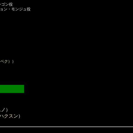
ゴン役

ョン・モンジュ役

ケベク）
）

ユノ
）
ハクスン
）