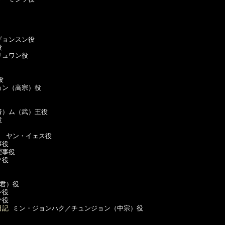
ョンスン役



ュワン役



ョン（高宗）役

）ム（武）王役



　ヤン・イェス役

役

事役

役

君）役

役

役

日記
 ミン・ジョンハク／チュンジョン（中宗）役
