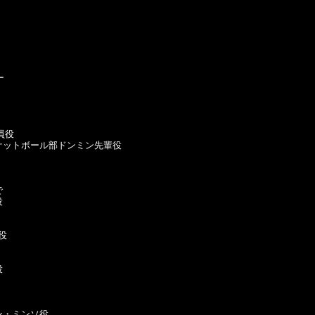


役

ケットボール部ドンミン先輩役









・ミンソ役
