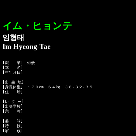
イム・ヒョンテ
임형태
Im Hyeong-Tae
[職　　業]　俳優

[本　　名]　

[生年月日]　

[出 生 地]　

[身長体重]　１７０cm　６４kg　３８-３２-３５

[住　　所]　

[レ タ ー]　

[出身学校]　

[宗　　教]　

[趣　　味]　

[特　　技]　

[家　　族]　
