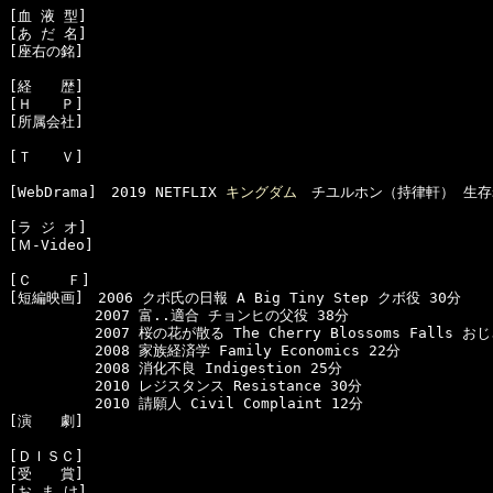
[血 液 型]　

[あ だ 名]　

[座右の銘]　

[経　　歴]　

[Ｈ　　Ｐ]　

[所属会社]　

[Ｔ　　Ｖ]　

[WebDrama]　2019 NETFLIX 
キングダム
　チユルホン（持律軒） 生存
[ラ ジ オ]　

[Ｍ-Video]　

[Ｃ    Ｆ]　

[短編映画]　2006 クポ氏の日報 A Big Tiny Step クボ役 30分

　　　　　　2007 富..適合 チョンヒの父役 38分

　　　　　　2007 桜の花が散る The Cherry Blossoms Falls お
　　　　　　2008 家族経済学 Family Economics 22分

　　　　　　2008 消化不良 Indigestion 25分

　　　　　　2010 レジスタンス Resistance 30分

　　　　　　2010 請願人 Civil Complaint 12分

[演　　劇]　

[ＤＩＳＣ]　

[受　　賞]　

[お ま け]　
