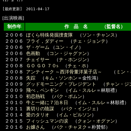
[出演映画]
制作年
作 品 名 （監督名）
２００６
ぼくら特殊発掘捜査隊
（
ソン・チャンス
）
２００６
フライ，ダディー
（
チェ・ジョンテ
）
２００６
ザ・ゲーム
（
ユン・イノ
）
２００６
色画動
（
コン・ジャグァン
）
２００７
チェイサー
（
ナ・ホンジン
）
２００８
ＧＯ ＧＯ ７０s
（
チェ・ホ
）
２００８
アンティーク ～西洋骨董洋菓子店～
（
ミン・
２００８
失踪
（
キム・ソンホン
＝金性鴻）
２００９
グッドモーニング・プレジデント
（
チャン・ジ
２００９
飛べ，ペンギン
（
イム・スルレ
＝林順禮）
２０１０
初恋熱戦
（
パク・ポムン
）
２０１０
牛と一緒に７泊８日
（
イム・スルレ
＝林順禮）
２０１１
裏切りの陰謀
（
パク・インジェ
）
２０１４
愛のタリオ
（
イム・ピルソン
）
２０１５
フィッシュマンの涙
（
クォン・オグァン
）
２０１６
お嬢さん
（
パク・チャヌク
＝朴贊郁）