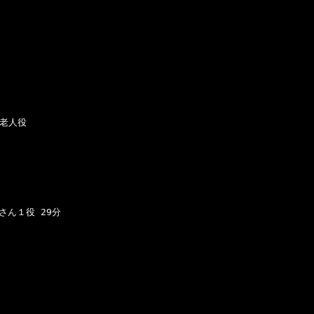
老人役

じさん１役 29分
