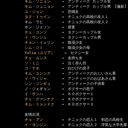
キム・ソニョン
　　　→　アンティーク カップル女

キム・ジュニョン
　　→　アンティーク カップル男　[撮影]

ユ・ジョン
　　　　　→　悲鳴女

タク・トゥイン
　　　→　チニョクの高校の友人１

　　　　　　キム・ラヒ　　　　　→　チニョクの高校の友人２

　　　　　　ホン・ジェソン　　　→　巡査

チェ・ユンソ
　　　　→　タクシーカップル女

イ・ウンジェ
　　　　→　タクシーカップル男

チョン・イェリン
　　→　陰湿少女

シム・ジミ
　　　　　→　陰湿少女の母

Yulia（ユリア）
　　 →　セクシー女

チェ・ムンス
　　　　→　金持ち女

ソ・ミニ
　　　　　　→　泣く赤ん坊

コ・テホ
　　　　　　→　白ひげの息子

キム・ユンシク
　　　→　アンティークのおじいさん客

イ・ウィジャ
　　　　→　アンティークのおばあさん客

シン・ジンギュ
　　　→　アンティークの子供客

　　　　　　ノ・ジェギョン　　　→　ボクサーの息子

イ・サンハ
　　　　　→　ＫＯボクサー１

チェ・グァンナク
　　→　ＫＯボクサー２

キム・ミョンドク
　　→　ＫＯボクサー３

　　　　　　友情出演

チョ・アン
　　　　　→　チニョクの恋人１　初恋の高校生

イ・ヨンジン
　　　　→　チニョクの恋人２　浮気な大学先輩
