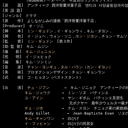
　　　　　　（韓国映画データベース　年度別ボックスオフィス）

[原    題]　アンティーク 西洋骨董洋菓子店　앤티크 서양골동양과자점 
[英 語 題]　

[ジャンル]　ドラマ

[原    作]　よしながふみの漫画「西洋骨董洋菓子店」

[Producer]　オ・ソニ

[脚    本]　
ミン・ギュドン
，イ・ギョンウィ，キム・ダヨン，

[脚    色]　イ・ジュヘ，ウォン・ソニ，
ホン・ジヨン
，チョン・サムソン
[監    督]　
ミン・ギュドン
　[第３作]

[助 監 督]　キム・ムジン

[撮　　影]　
キム・ジュニョン
[照　　明]　イ・ジェヒョク

[編　　集]　キム・ソンミン

[音    楽]　
チャン・ヨンギュ
，
タル・パラン（カン・ギヨン）
[美    術]　プロダクションデザイン：チョン・ギョンラン

[武    術]　コ・ヒョヌン（ベストスタント）

[出    演]　
チュ・ジフン
　　　　→　キム・ジニョク　アンティークの社
キム・ジェウク
　　　→　ミン・ソヌ　パティシエ

ユ・アイン
　　　　　→　ヤン・ギボム　パティシエ見習生

　　　　　　　　　　　　　　　　　　元ボクサー　最年少ウェルター級チ
チェ・ジホ
　　　　　→　ナム・スヨン　チニョク家の家政婦の
　　　　　　Andy Gillet　　　　 →　Jean-Baptiste Evan　ソヌ
キム・チャンワン
　　→　白ひげ

イ・フィヒャン
　　　→　白ひげの同居女
