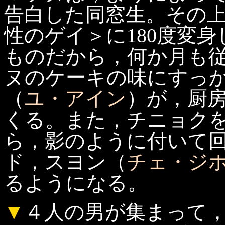
告白した同窓生。その
性のゲイ＞に180度変
ものだから，何か月も
ヌのケーキの味にすっ
（
ユ・アイン
）が，厨
くる。また，チニョク
ら，影のように付いて
ド，スヨン（
チェ・ジ
るようになる。
▼
４人の男が集まって