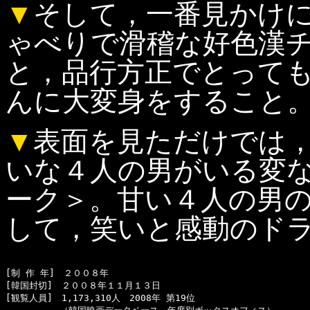
▼
そして，一番見かけ
ゃべりで滑稽な好色漢
と，品行方正でとって
んに大変身をすること
▼
表面を見ただけでは
いな４人の男がいる変
ーク＞。甘い４人の男
して，笑いと感動のド
[制 作 年]　２００８年

[韓国封切]　２００８年１１月１３日

[観覧人員]　1,173,310人　2008年 第19位
