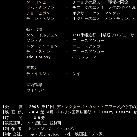
ソ・ヨンヒ
　　　　　→　チニョクの恋人３　職場の同僚

キム・ミンソン
　　　→　チニョクの恋人４　人生の伴侶と思え
チョ・ヒボン
　　　　→　ボクサー　ヤン・マングム

チョン・ヘジン
　　　→　ボクサーの恋人　メン・チュンナム

　　　　　　特別出演

　　　　　　ソン・イルジュン　　→　ＰＤ手帳進行　[放送プロデューサー
ソン・ミナ
　　　　　→　ニュースアンカー

　　　　　　パク・チャニョン　　→　ニュースアンカー

チョ・スビン
　　　　→　ニュースアンカー

　　　　　　Ida Daussy　　　　　→　ミッシー２

　　　　　　字幕外

チ・イルジュ
　　　　→　ゲイ

　　　　　　武術指導

ウォンジン
[受    賞]　2008 第11回 
ディレクターズ・カット・アワーズ
／今年の
[映 画 祭]　2009 第59回 ベルリン国際映画祭 Culinary Cinema
[時    間]　１０９分

[観覧基準]　１５歳以上 観覧可　　

[制 作 者]　ミン・ジンス，
イ・ユジン
[制作会社]　（株）秀フィルム，（株）映画社チプ（家）
