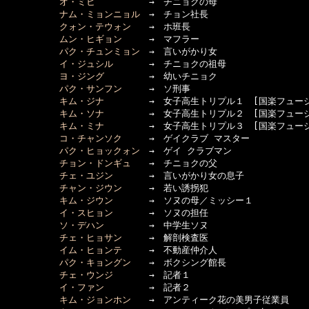
オ・ミヒ
　　　　　　→　チニョクの母

ナム・ミョンニョル
　→　チョン社長

クォン・テウォン
　　→　ホ班長

ムン・ヒギョン
　　　→　マフラー

パク・チュンミョン
　→　言いがかり女

イ・ジュシル
　　　　→　チニョクの祖母

ヨ・ジング
　　　　　→　幼いチニョク

パク・サンフン
　　　→　ソ刑事

キム・ジナ
　　　　　→　女子高生トリプル１　[国楽フュー
キム・ソナ
　　　　　→　女子高生トリプル２　[国楽フュー
キム・ミナ
　　　　　→　女子高生トリプル３　[国楽フュー
コ・チャンソク
　　　→　ゲイクラブ マスター

パク・ヒョックォン
　→　ゲイ クラブマン

チョン・ドンギュ
　　→　チニョクの父

チェ・ユジン
　　　　→　言いがかり女の息子

チャン・ジウン
　　　→　若い誘拐犯

キム・ジウン
　　　　→　ソヌの母／ミッシー１

イ・スヒョン
　　　　→　ソヌの担任

ソ・デハン
　　　　　→　中学生ソヌ

チェ・ヒョサン
　　　→　解剖検査医

イム・ヒョンテ
　　　→　不動産仲介人

パク・キョングン
　　→　ボクシング館長

チェ・ウンジ
　　　　→　記者１

イ・ファン
　　　　　→　記者２

キム・ジョンホン
　　→　アンティーク花の美男子従業員
