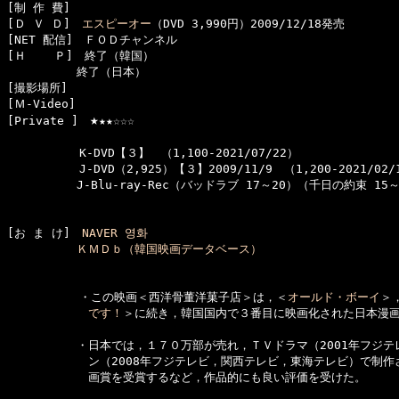
[制 作 費]　

[Ｄ Ｖ Ｄ]　
エスピーオー
（DVD 3,990円）2009/12/18発売

[NET 配信]　ＦＯＤチャンネル

[Ｈ    Ｐ]　終了（韓国）

　　　　　　終了（日本）

[撮影場所]　
[Ｍ-Video]　

★
[Private ]　
★★☆☆☆

  　　　　　K-DVD【３】　（1,100-2021/07/22）

  　　　　　J-DVD（2,925）【３】2009/11/9　（1,200-2021/02/
　　　　　　J-Blu-ray-Rec（バッドラブ 17～20）（千日の約束 15～2
[お ま け]　
NAVER 영화
ＫＭＤｂ（韓国映画データベース）
  　　　　　・この映画＜西洋骨董洋菓子店＞は，＜
オールド・ボーイ
＞
　　　　　　　です！
＞に続き，韓国国内で３番目に映画化された日本漫画
　　　　　　・日本では，１７０万部が売れ，ＴＶドラマ（2001年フジテ
　　　　　　　ン（2008年フジテレビ，関西テレビ，東海テレビ）で制作さ
　　　　　　　画賞を受賞するなど，作品的にも良い評価を受けた。
