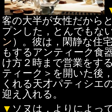
客の大半が女性だから
プンした，とんでもな
ン
）。彼は，閑静な住
もするアンティーク食
け方２時まで営業をす
ティーク＞を開いた後
くれる天才パティシエ
迎え入れる。
▼
ソヌは，よりによっ