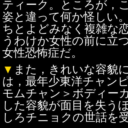
ティーク。ところが，
姿と違って何か怪しい
ちとよどみなく複雑な
うわけか女性の前に立
女性恐怖症だ。
▼
また，きれいな容貌
は，最年少東洋チャン
モムチャン＞ボディー
した容貌が面目を失う
しろチニョクの世話を