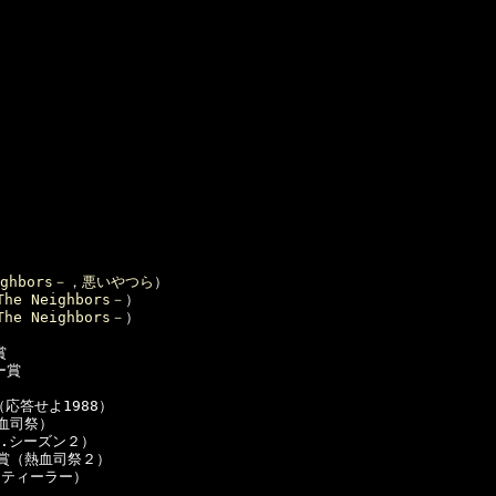


ghbors－
，
悪いやつら
）

he Neighbors－
）

he Neighbors－
）



賞

応答せよ1988）

血司祭）

.シーズン２）

賞（熱血司祭２）

ティーラー）
