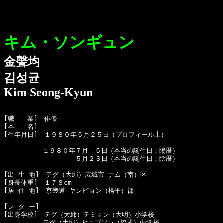
キム・ソンギュン
金聲均
김성균
Kim Seong-Kyun
[職　　業]　俳優

[本　　名]　

[生年月日]　１９８０年５月２５日（プロフィール上）

　　　　　　１９８０年７月　５日（本当の誕生日：陽暦）

　　　　　　　　　　　５月２３日（本当の誕生日：陰暦）

[出 生 地]　テグ（大邱）広域市 ナム（南）区

[身長体重]　１７８cm

[居 住 地]　京畿道 ヤンピョン（楊平）郡

[レ タ ー]　

[出身学校]　テグ（大邱）テミョン（大明）小学校

　　　　　　テグ（大邱）ヒョプソン（協成）中学校
