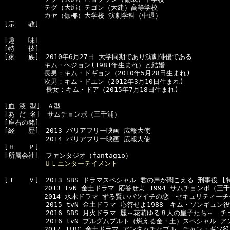
　　　　　　テグ（大邱）テゴン（大建）高等学校

　　　　　　カヤ（伽椰）大学校 演劇学科（中退）

[宗　　教]　

[趣　　味]　

[特　　技]　

[家　　族]　2010年6月27日 大学同期であり演劇俳優である

　　　　　　キム・ヘジョン(1981年生まれ）と結婚

　　　　　　長男：キム・ドギョン（2010年5月28日生まれ)

　　　　　　次男：キム・ドユン（2012年3月10日生まれ)

  　　　　　長女：キム・ドア（2015年7月18日生まれ)

[血 液 型]　Ａ型

[あ だ 名]　サムチョンポ（三千浦）

[座右の銘]　

[経　　歴]　2013 バリアフリー映画 広報大使

  　　　　　2014 バリアフリー映画 広報大使

[Ｈ　　Ｐ]　

[所属会社]　ファンタジオ（fantagio）

ＵＬエンターテイメント
[Ｔ　　Ｖ]　2013 SBS ドラマスペシャル 君の声が聞こえる 刑事役 [特
　　　　　　2013 tvN 金土ドラマ 応答せよ 1994 サムチョンポ（三
　　　　　　2014 水木ドラマ ずる賢いバツイチの恋　セキュリティーチ
  　　　　　2015 tvN 金土ドラマ 応答せよ1988　キム・ソンギュン役

  　　　　　2016 SBS 月火ドラマ 麗～花萌ゆる８人の皇子たち～　チ
  　　　　　2016 tvN プルグムプルト（燃える金・土）スペシャル ア
　　　　　　2017 JTBC 金土ドラマ アンタッチャブル　チャン・ギソ役
