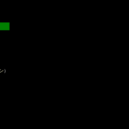
）
ン
）