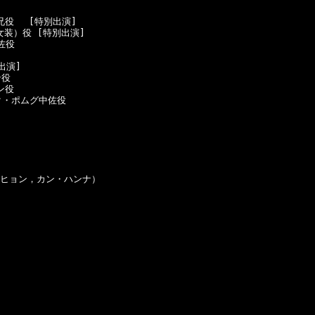
役　 [特別出演]

女装）役 [特別出演]

役

演]

役

役

・ポムグ中佐役

ンヒョン，カン・ハンナ）　


