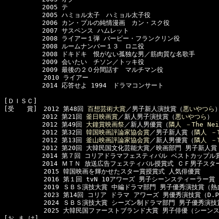
　　　　　　2005 テ

　　　　　　2005 ハミョル太子　ハミョル太子役

　　　　　　2006 カン・プルの純情漫画　カン・スク役

　　　　　　2007 サスペンス ハムレット

　　　　　　2008 ライアー１弾 バービー・フランクリン役

　　　　　　2008 ルームナンバー１３　ロニ役

　　　　　　2008 ドキドキ　恨がない孤独な男／筋肉質な名歌手

　　　　　　2009 会いたい　チソン／トッキ役

　　　　　　2009 最後の２０分間話す　マルチマン役

  　　　　　2010 ライアー

　　　　　　2014 応答せよ 1994　ドラマコンサート

[ＤＩＳＣ]　

[受　　賞]　2012 第48回 
百想芸術大賞
／男子新人演技賞（
悪いやつら
）
　　　　　　2012 第21回 
釜日映画賞
／新人男子演技賞（
悪いやつら
）

　　　　　　2012 第49回 
大鐘賞映画祭
／新人男優賞（
隣人 －The Nei
　　　　　　2012 第32回 
韓国映画評論家協会賞
／男子新人賞（
隣人 －T
　　　　　　2012 第13回 
釜山映画評論家協会賞
／新人男優賞（
隣人 －T
　　　　　　2012 第20回 大韓民国文化芸能大賞／映画部門 男子新人賞

　　　　　　2014 第７回 コリアドラマフェスティバル ベストカップル賞
　　　　　　2014 ＭＴＮ 放送広告フェスティバル授賞式 ＣＦ男子スター
  　　　　　2015 韓国映画を輝かせたスター賞授賞式 人気俳優賞

  　　　　　2016 第１回 tvN 10アワーズ 男子シーンスティーラー賞（
  　　　　　2019 ＳＢＳ演技大賞 中編ドラマ部門 男子優秀演技賞（熱
  　　　　　2023 第14回 コリア ドラマ アワーズ 男優秀演技賞（D.P
  　　　　　2024 ＳＢＳ演技大賞 シーズン制ドラマ部門 男子優秀演技
  　　　　　2025 大韓民国ファーストブランド大賞 男子俳優（シーンス
[お ま け]　
