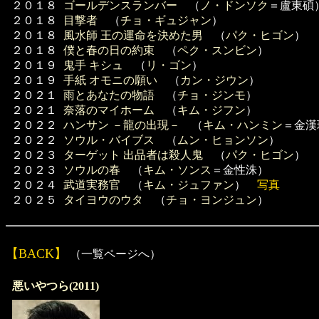
２０１８
ゴールデンスランバー
（
ノ・ドンソク
＝盧東碩
２０１８
目撃者
（
チョ・ギュジャン
）
２０１８
風水師 王の運命を決めた男
（
パク・ヒゴン
）
２０１８
僕と春の日の約束
（
ペク・スンビン
）
２０１９
鬼手 キシュ
（
リ・ゴン
）
２０１９
手紙 オモニの願い
（
カン・ジウン
）
２０２１
雨とあなたの物語
（
チョ・ジンモ
）
２０２１
奈落のマイホーム
（
キム・ジフン
）
２０２２
ハンサン －龍の出現－
（
キム・ハンミン
＝金漢
２０２２
ソウル・バイブス
（
ムン・ヒョンソン
）
２０２３
ターゲット 出品者は殺人鬼
（
パク・ヒゴン
）
２０２３
ソウルの春
（
キム・ソンス
＝金性洙）
２０２４
武道実務官
（
キム・ジュファン
）
写真
２０２５
タイヨウのウタ
（
チョ・ヨンジュン
）
【BACK】
（一覧ページへ）
悪いやつら(2011)