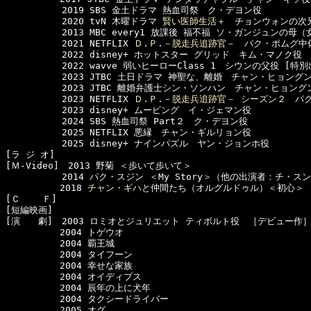
  　　　　　2019 SBS 金土ドラマ 熱血司祭　ク・デヨン役

  　　　　　2020 tvN 木曜ドラマ 
賢い医師生活＋
　チョンウォンの次兄
  　　　　　2013 MBC every1 放課後 福不福 ソ・ガンジュンの母（
  　　　　　2021 NETFLIX 
Ｄ.Ｐ.－脱走兵追跡官－
　パク・ポムグ中佐
  　　　　　2022 disney+ ホットスター グリッド　キム・マノク役

  　　　　　2022 wavve 弱いヒーローClass 1　シウンの父役 [特別出
  　　　　　2023 JTBC 土日ドラマ 神聖な、離婚　チャン・ヒョングン
  　　　　　2023 JTBC 離婚弁護士シン・ソンハン　チャン・ヒョングン
  　　　　　2023 NETFLIX 
Ｄ.Ｐ.－脱走兵追跡官－ シーズン２
　パク
  　　　　　2023 disney+ ムービング　イ・ジェマン役

  　　　　　2024 SBS 熱血司祭 Part２　ク・デヨン役

  　　　　　2025 NETFLIX 悪縁　チャン・ギルリョン役

  　　　　　2025 disney+ ナインパズル　ヤン・ジョンホ役

[ラ ジ オ]　

[Ｍ-Video]　2013 野菊 ＜歩いて歩いて＞

  　　　　　2014 パク・スジン ＜My Story＞（他の出演者：チ・ス
　　　　　　2018 
チャン・ギハ
と仲間たち（オルグルドゥル）＜初心＞

[Ｃ    Ｆ]　

[短編映画]　

[演　　劇]　2003 ロミオとジュリエット ティボルト役　［デビュー作］
　　　　　　2004 トゲウオ

　　　　　　2004 覇王城

　　　　　　2004 タイフーン

　　　　　　2004 幸せな家族

　　　　　　2004 オイディプス

　　　　　　2004 辰年の上に犬年

　　　　　　2004 タクシードライバー

　　　　　　2005 オグ
