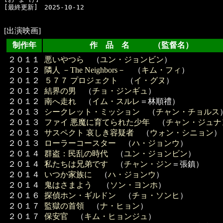
[最終更新]　2025-10-12

[出演映画]
制作年
作 品 名 （監督名）
２０１１
悪いやつら
（
ユン・ジョンビン
）
２０１２
隣人 －The Neighbors－
（
キム・フィ
）
２０１２
５７７ プロジェクト
（
イ・グヌ
）
２０１２
結界の男
（
チョ・ジンギュ
）
２０１２
南へ走れ
（
イム・スルレ
＝林順禮）
２０１３
シークレット・ミッション
（
チャン・チョルス
２０１３
ファイ 悪魔に育てられた少年
（
チャン・ジュナ
２０１３
サスペクト 哀しき容疑者
（
ウォン・シニョン
）
２０１３
ローラーコースター
（
ハ・ジョンウ
）
２０１４
群盗：民乱の時代
（
ユン・ジョンビン
）
２０１４
私たちは兄弟です
（
チャン・ジン
＝張鎮）
２０１４
いつか家族に
（
ハ・ジョンウ
）
２０１４
鬼はさまよう
（
ソン・ヨンホ
）
２０１６
探偵ホン・ギルドン
（
チョ・ソンヒ
）
２０１７
監獄の首領
（
ナ・ヒョン
）
２０１７
保安官
（
キム・ヒョンジュ
）