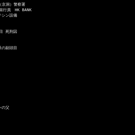
京洞）警察署

員　HK BANK

シン設備

 死刑囚

の副頭目

の父
