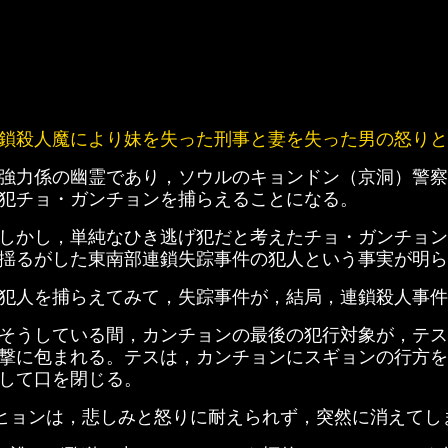
鎖殺人魔により妹を失った刑事と妻を失った男の怒りと
強力係の幽霊であり，ソウルのキョンドン（京洞）警察
犯チョ・ガンチョンを捕らえることになる。
しかし，単純なひき逃げ犯だと考えたチョ・ガンチョン
揺るがした東南部連鎖失踪事件の犯人という事実が明ら
犯人を捕らえてみて，失踪事件が，結局，連鎖殺人事件
そうしている間，カンチョンの最後の犯行対象が，テス
撃に包まれる。テスは，カンチョンにスギョンの行方を
して口を閉じる。
ヒョンは，悲しみと怒りに耐えられず，突然に消えてし