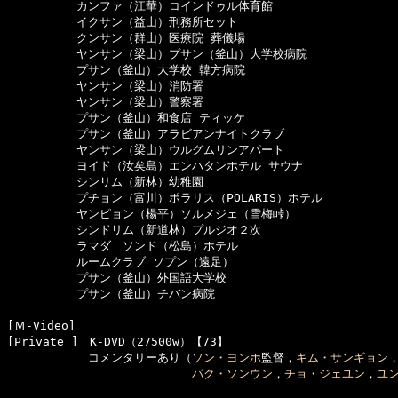
　　　　　　カンファ（江華）コインドゥル体育館

　　　　　　イクサン（益山）刑務所セット

　　　　　　クンサン（群山）医療院 葬儀場

　　　　　　ヤンサン（梁山）プサン（釜山）大学校病院

　　　　　　プサン（釜山）大学校 韓方病院

　　　　　　ヤンサン（梁山）消防署

　　　　　　ヤンサン（梁山）警察署

　　　　　　プサン（釜山）和食店 ティッケ

　　　　　　プサン（釜山）アラビアンナイトクラブ

　　　　　　ヤンサン（梁山）ウルグムリンアパート

　　　　　　ヨイド（汝矣島）エンハタンホテル サウナ

　　　　　　シンリム（新林）幼稚園

　　　　　　プチョン（富川）ポラリス（POLARIS）ホテル

　　　　　　ヤンピョン（楊平）ソルメジェ（雪梅峠）

　　　　　　シンドリム（新道林）プルジオ２次

　　　　　　ラマダ　ソンド（松島）ホテル

　　　　　　ルームクラブ ソプン（遠足）

　　　　　　プサン（釜山）外国語大学校

　　　　　　プサン（釜山）チバン病院

[Ｍ-Video]　

[Private ]　K-DVD（27500w）【73】

　　　　　　　コメンタリーあり（
ソン・ヨンホ
監督，
キム・サンギョン
パク・ソンウン
，
チョ・ジェユン
，
ユ