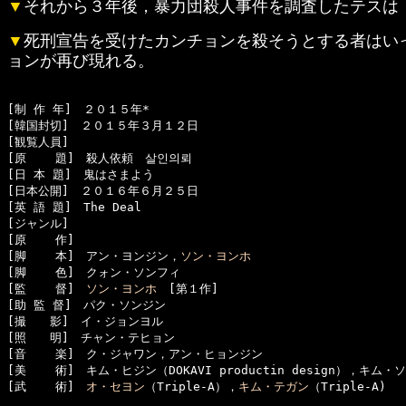
▼
それから３年後，暴力団殺人事件を調査したテスは
▼
死刑宣告を受けたカンチョンを殺そうとする者はい
ョンが再び現れる。
[制 作 年]　２０１５年*

[韓国封切]　２０１５年３月１２日

[観覧人員]　

[原    題]　殺人依頼　살인의뢰

[日 本 題]　鬼はさまよう

[日本公開]　２０１６年６月２５日

[英 語 題]　The Deal

[ジャンル]　

[原    作]　

[脚    本]　アン・ヨンジン，
ソン・ヨンホ
[脚    色]　クォン・ソンフィ

[監    督]　
ソン・ヨンホ
　[第１作]

[助 監 督]　パク・ソンジン

[撮　　影]　イ・ジョンヨル

[照　　明]　チャン・テヒョン

[音    楽]　ク・ジャワン，アン・ヒョンジン

[美    術]　キム・ヒジン（DOKAVI productin design），キム・ソ
[武    術]　
オ・セヨン
（Triple-A），
キム・テガン
（Triple-A)
