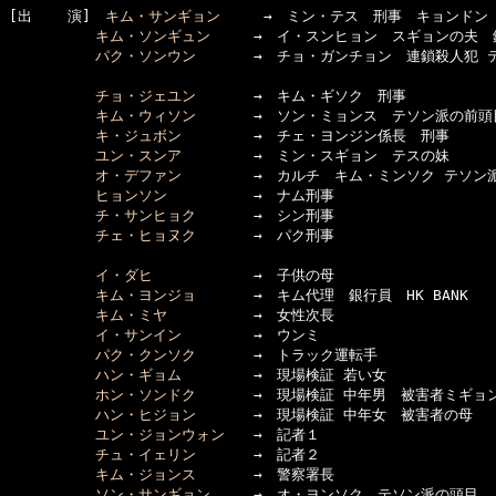
[出    演]　
キム・サンギョン
　　　→　ミン・テス　刑事　キョンドン（
キム・ソンギュン
　　　→　イ・スンヒョン　スギョンの夫　銀行
パク・ソンウン
　　　　→　チョ・ガンチョン　連鎖殺人犯 テ
チョ・ジェユン
　　　　→　キム・ギソク　刑事

キム・ウィソン
　　　　→　ソン・ミョンス　テソン派の前頭目
キ・ジュボン
　　　　　→　チェ・ヨンジン係長　刑事

ユン・スンア
　　　　　→　ミン・スギョン　テスの妹

オ・デファン
　　　　　→　カルチ　キム・ミンソク テソン派
ヒョンソン
　　　　　　→　ナム刑事

チ・サンヒョク
　　　　→　シン刑事

チェ・ヒョヌク
　　　　→　パク刑事

イ・ダヒ
　　　　　　　→　子供の母

キム・ヨンジョ
　　　　→　キム代理　銀行員　HK BANK

キム・ミヤ
　　　　　　→　女性次長

イ・サンイン
　　　　　→　ウンミ

パク・クンソク
　　　　→　トラック運転手

ハン・ギョム
　　　　　→　現場検証 若い女

ホン・ソンドク
　　　　→　現場検証 中年男　被害者ミギョン
ハン・ヒジョン
　　　　→　現場検証 中年女　被害者の母

ユン・ジョンウォン
　　→　記者１

チュ・イェリン
　　　　→　記者２

キム・ジョンス
　　　　→　警察署長

ソン・サンギョン
　　　→　オ・ヨンソク　テソン派の頭目
