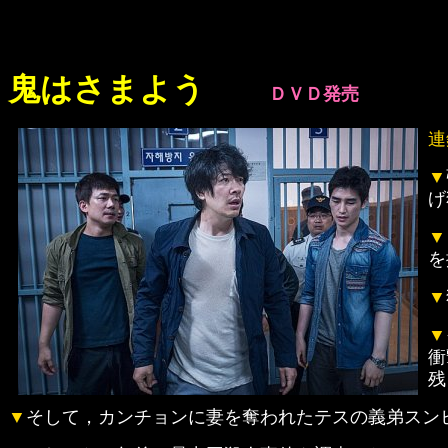
鬼はさまよう
ＤＶＤ発売
連
▼
げ
▼
を
▼
▼
衝
残
▼
そして，カンチョンに妻を奪われたテスの義弟スン