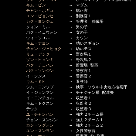
キム・ビン
　　　　　　→　マダム

チャン・ボギュ
　　　　→　矯正官

ユン・ビョンヒ
　　　　→　刑務官１

カク・ヨンジェ
　　　　→　管理者　葬儀場

　　　　　　クォン・ミル　　　　　→　男の子

　　　　　　パク・イェウォン　　　→　女の子

　　　　　　ウィ・ソユル　　　　　→　カウン

キム・ナヨン
　　　　　→　幼いスギョン

チャン・ジェヒョク
　　→　幼いテス

リュ・デシク
　　　　　→　野次馬１

ソン・ヒョンミ
　　　　→　野次馬２

パク・チェハン
　　　　→　留置場 警察

パク・ソンジン
　　　　→　警察官１

　　　　　　イ・ジンス　　　　　　→　警察官２

キム・ミヒ
　　　　　　→　看護師

　　　　　　シム・ヨンソプ　　　　→　検事　ソウル中央地方検察庁

　　　　　　イ・ジョンフン　　　　→　チャジャン麺 配達夫

　　　　　　イ・ヨンチュル　　　　→　収監者１

　　　　　　キム・ドクスン　　　　→　収監者２

　　　　　　テウク　　　　　　　　→　収監者３

ユ・チャンハン
　　　　→　強力２チーム長

　　　　　　チョン・スンジン　　　→　強力２チーム１

カン・ソグォン
　　　　→　強力２チーム２

ユン・スンヨン
　　　　→　女性警察官
