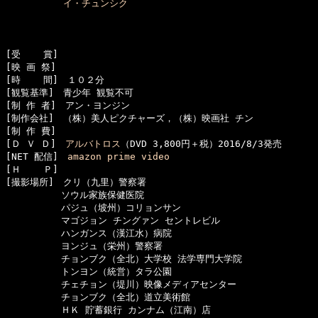
イ・チュンシク
[受    賞]　

[映 画 祭]　

[時    間]　１０２分

[観覧基準]　青少年 観覧不可

[制 作 者]　アン・ヨンジン

[制作会社]　（株）美人ピクチャーズ，（株）映画社 チン

[制 作 費]　

[Ｄ Ｖ Ｄ]　
アルバトロス
（DVD 3,800円＋税）2016/8/3発売

[NET 配信]　
amazon prime video
[Ｈ    Ｐ]　

[撮影場所]　クリ（九里）警察署

　　　　　　ソウル家族保健医院

　　　　　　パジュ（坡州）コリョンサン

　　　　　　マゴジョン チングァン セントレビル

　　　　　　ハンガンス（漢江水）病院

　　　　　　ヨンジュ（栄州）警察署

　　　　　　チョンブク（全北）大学校 法学専門大学院

　　　　　　トンヨン（統営）タラ公園

　　　　　　チェチョン（堤川）映像メディアセンター

　　　　　　チョンブク（全北）道立美術館

　　　　　　ＨＫ 貯蓄銀行 カンナム（江南）店
