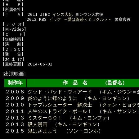
[Ｈ　　Ｐ]　

[所属会社]　

[Ｔ　　Ｖ]　2011 JTBC 
インス大妃
 ヨンウン大君役

　　　　　　2012 KBS 
ビッグ ～愛は奇跡＜ミラクル＞～
 警察官役

[ラ ジ オ]　

[Ｍ-Video]　

[Ｃ    Ｆ]　

[短編映画]　

[演　　劇]　

[ＤＩＳＣ]　

[受　　賞]　

[お ま け]　

[出演映画]
制作年
作 品 名 （監督名）
２００８
グッド・バッド・ウィアード
（
キム・ジウン
＝
２００９
炎のように蝶のように
（
キム・ヨンギュン
）
２０１０
トラブルシューター 解決士
（
クォン・ヒョク
２０１１
人生のストライク・ボール！
（
キム・サンジン
２０１３
ミスターＧＯ！
（
キム・ヨンファ
）
２０１３
殺人漫画
（
キム・ヨンギュン
）
２０１５
鬼はさまよう
（
ソン・ヨンホ
）