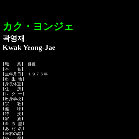
カク・ヨンジェ
곽영재
Kwak Yeong-Jae
[職　　業]　俳優

[本　　名]　

[生年月日]　１９７６年 

[出 生 地]　

[身長体重]　

[住　　所]　

[レ タ ー]　

[出身学校]　

[宗　　教]　

[趣　　味]　

[特　　技]　

[家　　族]　

[血 液 型]　

[あ だ 名]　

[座右の銘]　

[経　　歴]　
