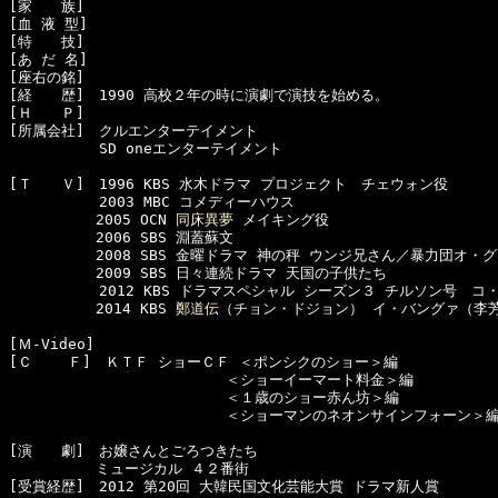
[家　　族]　

[血 液 型]　

[特　　技]　

[あ だ 名]　

[座右の銘]　

[経　　歴]　1990 高校２年の時に演劇で演技を始める。

[Ｈ　　Ｐ]

[所属会社]　クルエンターテイメント

  　　　　　SD oneエンターテイメント

[Ｔ　　Ｖ]　1996 KBS 水木ドラマ プロジェクト　チェウォン役

  　　　　　2003 MBC コメディーハウス

　　　　　　2005 OCN 
同床異夢
 メイキング役 

　　　　　　2006 SBS 淵蓋蘇文

　　　　　　2008 SBS 金曜ドラマ 神の秤 ウンジ兄さん／暴力団オ・グ
　　　　　　2009 SBS 日々連続ドラマ 天国の子供たち

  　　　　　2012 KBS ドラマスペシャル シーズン３ チルソン号　コ・
　　　　　　2014 KBS 
鄭道伝（チョン・ドジョン）
 イ・バングァ（李芳
[Ｍ-Video]　

[Ｃ    Ｆ]　ＫＴＦ ショーＣＦ ＜ポンシクのショー＞編

　　　　　　　　　　　　　　　＜ショーイーマート料金＞編

　　　　　　　　　　　　　　　＜１歳のショー赤ん坊＞編

　　　　　　　　　　　　　　　＜ショーマンのネオンサインフォーン＞編
[演　　劇]　お嬢さんとごろつきたち

　　　　　　ミュージカル ４２番街

[受賞経歴]　2012 第20回 大韓民国文化芸能大賞 ドラマ新人賞
