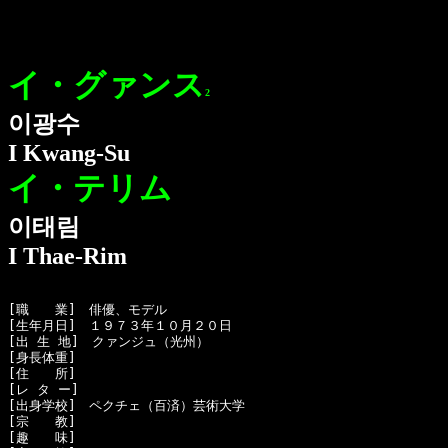
イ・グァンス
2
이광수
I Kwang-Su
イ・テリム
이태림
I Thae-Rim
[職　　業]　俳優、モデル

[生年月日]　１９７３年１０月２０日

[出 生 地]　クァンジュ（光州）

[身長体重]　

[住　　所]　

[レ タ ー]　

[出身学校]　ペクチェ（百済）芸術大学

[宗　　教]　

[趣　　味]　
