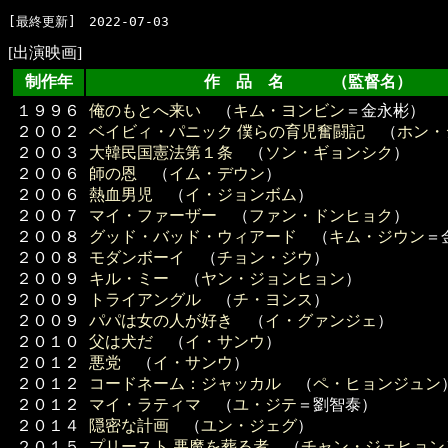
[出演映画]
制作年
作 品 名 （監督名）
１９９６
俺のもとへ来い
（
キム・ヨンビン
＝金永彬）
２００２
ベイビィ・パニック 僕らの育児奮闘記
（
ホン・
２００３
大韓民国憲法第１条
（
ソン・ギョンシク
）
２００６
師の恩
（
イム・デウン
）
２００６
熱血男児
（
イ・ジョンボム
）
２００７
マイ・ファーザー
（
ファン・ドンヒョク
）
２００８
グッド・バッド・ウィアード
（
キム・ジウン
＝
２００８
モダンボーイ
（
チョン・ジウ
）
２００９
キル・ミー
（
ヤン・ジョンヒョン
）
２００９
トライアングル
（
チ・ヨンス
）
２００９
パパは女の人が好き
（
イ・グァンジェ
）
２０１０
父は犬だ
（
イ・サンウ
）
２０１２
悪党
（
イ・サンウ
）
２０１２
コードネーム：ジャッカル
（
ペ・ヒョンジュン
２０１２
マイ・ラティマ
（
ユ・ジテ
＝劉智泰）
２０１４
隠密な計画
（
ユン・ジェグ
）
２０１５
プリースト 悪魔を葬る者
（
チャン・ジェヒョン