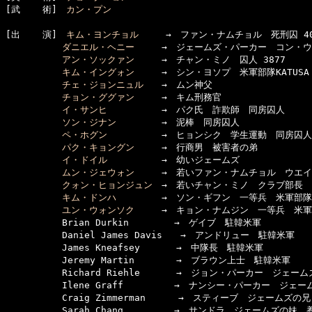
[武    術]　
カン・プン
[出    演]　
キム・ヨンチョル
　　　→　ファン・ナムチョル　死刑囚 402
ダニエル・ヘニー
　　　→　ジェームズ・パーカー　コン・ウ
アン・ソックァン
　　　→　チャン・ミノ　囚人 3877

キム・イングォン
　　　→　シン・ヨソプ　米軍部隊KATUSA　
チェ・ジョンニュル
　　→　ムン神父

チョン・ググァン
　　　→　キム刑務官

イ・サンヒ
　　　　　　→　パク氏　詐欺師　同房囚人

ソン・ジナン
　　　　　→　泥棒　同房囚人

ペ・ホグン
　　　　　　→　ヒョンシク　学生運動　同房囚人

パク・キョングン
　　　→　行商男　被害者の弟

イ・ドイル
　　　　　　→　幼いジェームズ

ムン・ジェウォン
　　　→　若いファン・ナムチョル　ウエイ
クォン・ヒョンジュン
　→　若いチャン・ミノ　クラブ部長

キム・ドンハ
　　　　　→　ソン・ギフン　一等兵　米軍部隊KA
ユン・ウォンソク
　　　→　キョン・ナムジン　一等兵　米軍部隊
 　　　　 　Brian Durkin　　　　　→　ゲイブ　駐韓米軍

 　　　　 　Daniel James Davis　　→　アンドリュー　駐韓米軍

 　　　　 　James Kneafsey　　　　→　中隊長　駐韓米軍

 　　　　 　Jeremy Martin　　　 　→　ブラウン上士　駐韓米軍

 　　　　 　Richard Riehle　　　　→　ジョン・パーカー　ジェーム
 　　　　 　Ilene Graff　　　　　 →　ナンシー・パーカー　ジェー
 　　　　 　Craig Zimmerman　　　 →　スティーブ　ジェームズの兄

 　　　　 　Sarah Chang　　　　 　→　サンドラ　ジェームズの妹　養