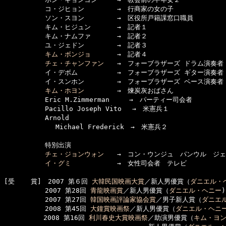
 　　　　 　コ・ジヒョン　　　　　→　行商家の女の子

 　　　　 　ソン・スヨン　　　　　→　区役所戸籍課窓口職員

 　　　　 　キム・ヒジュン　　　　→　記者１

 　　　　 　キム・ナムファ　　　　→　記者２

 　　　　 　ユ・ジェドン　　　　　→　記者３

キム・ボンジョ
　　　　→　記者４

チェ・チャンファン
　　→　フォーブラザーズ ドラム演奏者

 　　　　 　イ・デボム　　　　　　→　フォーブラザーズ ギター演奏者

 　　　　 　イ・スンホン　　　　　→　フォーブラザーズ ベース演奏者

キム・ホヨン
　　　　　→　煉炭灰おばさん

 　　　　 　Eric M.Zimmerman　　　→　パーティー司会者

 　　　　 　Pacillo Joseph Vito　 →　米憲兵１

 　　　　 　Arnold 

  　　　　　　 Michael Frederick　→　米憲兵２

 　　　　 　特別出演

チェ・ジョンウォン
　　→　コン・ウンジュ　パンウル　ジェ
イ・グミ
　　　　　　　→　女性司会者　テレビ

[受    賞]　2007 第６回 
大韓民国映画大賞
／新人男優賞（
ダニエル・
  　　　　　2007 第28回 
青龍映画賞
／新人男優賞（
ダニエル・ヘニー
)

  　　　　　2007 第27回 
韓国映画評論家協会賞
／男子新人賞（
ダニエ
  　　　　　2008 第45回 
大鐘賞映画祭
／新人男優賞（
ダニエル・ヘニ
　　　　　　2008 第16回 
利川春史大賞映画祭
／助演男優賞（
キム・ヨ