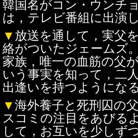
韓国名がコン・ウンチ
は，テレビ番組に出演
▼
放送を通して，実父
絡がついたジェームズ
家族，唯一の血筋の父
いう事実を知って，二
出逢いを持つようにな
▼
海外養子と死刑囚の
スコミの注目をあびる
して，お互いを少しず