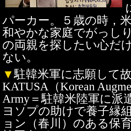
パーカー。５歳の時，
和やかな家庭でがっし
の両親を探したい心だ
ない。
▼
駐韓米軍に志願して
KATUSA（Korean Augmentat
Army＝駐韓米陸軍に
ヨソプの助けで養子縁
ョン（春川）のある保