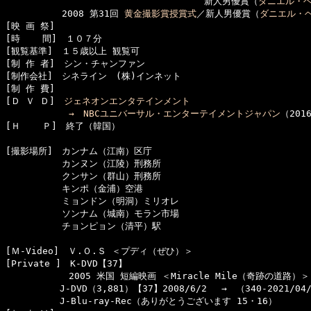
　　　　　　　　　　　　　　　　　　　　　　新人男優賞（
ダニエル・
  　　　　　2008 第31回 
黄金撮影賞授賞式
／新人男優賞（
ダニエル・
[映 画 祭]　

[時    間]　１０７分

[観覧基準]　１５歳以上 観覧可　　

[制 作 者]　シン・チャンファン

[制作会社]　シネライン　(株)インネット

[制 作 費]　

[Ｄ Ｖ Ｄ]　
ジェネオンエンタテインメント

　　　　　　　→　
NBCユニバーサル・エンターテイメントジャパン
（201
[Ｈ    Ｐ]　終了（韓国）

[撮影場所]　カンナム（江南）区庁

  　　　　　カンヌン（江陵）刑務所

  　　　　　クンサン（群山）刑務所

  　　　　　キンポ（金浦）空港

  　　　　　ミョンドン（明洞）ミリオレ

  　　　　　ソンナム（城南）モラン市場

  　　　　　チョンピョン（清平）駅

[Ｍ-Video]　Ｖ.Ｏ.Ｓ ＜プディ（ぜひ）＞

[Private ]　K-DVD【37】　

　　　　　　　2005 米国 短編映画 ＜Miracle Mile（奇跡の道路）＞
　　　　　　J-DVD（3,881）【37】2008/6/2 　→　（340-2021/04/
　　　　　　J-Blu-ray-Rec（ありがとうございます 15・16）
