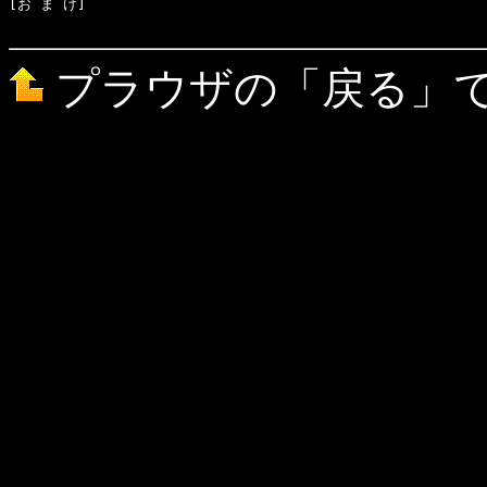
[お ま け]　

プラウザの「戻る」