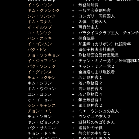
イ・ウィソン
　　　　　→　刑務所所長

キム・グァンシク
　　　→　一般面会室刑務官

シン・ソンシク
　　　　→　ヨンガリ　同房囚人

キム・スナム
　　　　　→　図体　同房囚人

イ・イルソプ
　　　　　→　写真館主人

ユ・ミンソク
　　　　　→　パラダイスクラブ主人　チュンチ
ハン・スッキ
　　　　　→　保育院長

イ・ゴンムン
　　　　　→　加里峰（カリボン）旅館青年

パク・ピオ
　　　　　　→　遺伝子検査会社職員

チョ・ソッキョン
　　　→　刑務所面会受付室職員

イ・ジュファン
　　　　→　チャン・ミノ一党１／米軍部隊KAT
パク・ソンテク
　　　　→　チャン・ミノ一党２

イ・グァンス
　　　　　→　全羅道なまり服役者

チェ・ラクチン
　　　　→　若い刑務官１

 　　　　 　キム・ジフン　　　　　→　若い刑務官２

 　　　　 　キム・ウジュン　　　　→　若い刑務官３

 　　　　 　ユン・ヨシン　　　　　→　若い刑務官４

 　　　　 　オ・ゴニョル　　　　　→　鎮圧刑務官１

シン・チャンス
　　　　→　鎮圧刑務官２

チョン・ユミ
　　　　　→　ミエ　ウンジュの友人１

 　　　　 　チェ・ソヨン　　　　　→　ウンジュの友人２

 　　　　 　ヤン・ビョンスク　　　→　遊覧船のおばあさん

 　　　　 　パク・サムエル　　　　→　遊覧船の子供

 　　　　 　チョン・ドッキ　　　　→　教会前の中年女１

 　　　　 　ホン・ギョンヨン　　　→　教会前の中年女２
