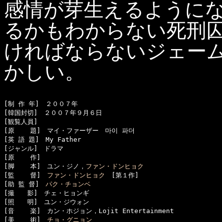
感情が芽生えるように
るかもわからない死刑
ければならないジェー
かしい。
[制 作 年]　２００７年

[韓国封切]　２００７年９月６日

[観覧人員]　

[原    題]　マイ・ファーザー　마이 파더

[英 語 題]　My Father

[ジャンル]　ドラマ

[原    作]　

[脚    本]　ユン・ジノ，
ファン・ドンヒョク
[監    督]　
ファン・ドンヒョク
　[第１作]

[助 監 督]　
パク・チョンベ
[撮　　影]　チェ・ヒョンギ

[照　　明]　ユン・ジウォン

[音    楽]　カン・ホジョン，Lojit Entertainment

[美    術]　
チョ・グニョン