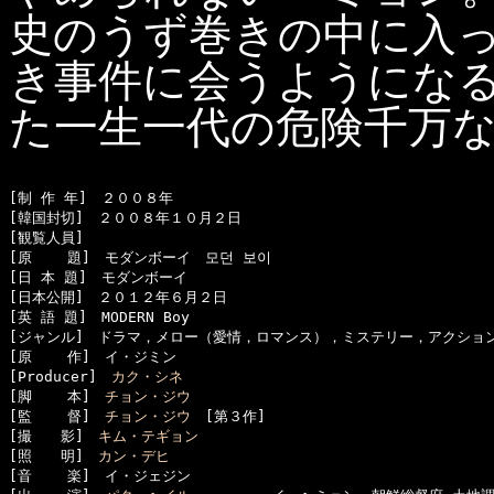
史のうず巻きの中に入
き事件に会うようにな
た一生一代の危険千万
[制 作 年]　２００８年

[韓国封切]　２００８年１０月２日

[観覧人員]　

[原    題]　モダンボーイ　모던 보이

[日 本 題]　モダンボーイ

[日本公開]　２０１２年６月２日

[英 語 題]　MODERN Boy

[ジャンル]　ドラマ，メロー（愛情，ロマンス），ミステリー，アクション
[原    作]　イ・ジミン

[Producer]　
カク・シネ
[脚    本]　
チョン・ジウ
[監    督]　
チョン・ジウ
　[第３作]

[撮　　影]　
キム・テギョン
[照　　明]　
カン・デヒ
[音    楽]　イ・ジェジン
