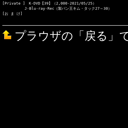
[Private ]　K-DVD【39】（2,000-2021/05/25）

　　　　　　J-Blu-ray-Rec（製パン王キム・タック27～30）

[お ま け]　

プラウザの「戻る」