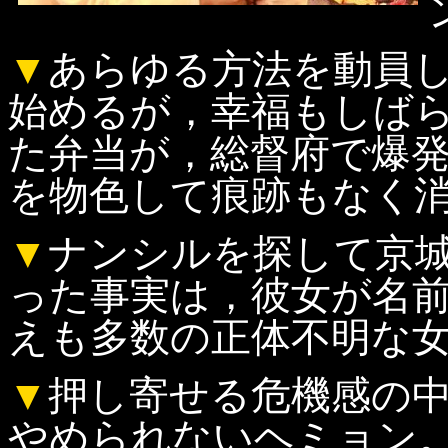
▼
あらゆる方法を動員
始めるが，幸福もしば
た弁当が，総督府で爆
を物色して痕跡もなく
▼
ナンシルを探して京
った事実は，彼女が名
えも多数の正体不明な
▼
押し寄せる危機感の
やめられないヘミョン