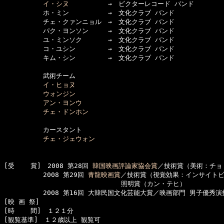
イ・シヌ
　　　　　　→　ビクターレコード バンド

　　　　　　ホ・ミン　　　　　　→　文化クラブ バンド

　　　　　　チェ・クァンニョル　→　文化クラブ バンド

　　　　　　パク・ヨンソン　　　→　文化クラブ バンド

　　　　　　ユ・ミンソク　　　　→　文化クラブ バンド

　　　　　　コ・ユシン　　　　　→　文化クラブ バンド

　　　　　　キム・シン　　　　　→　文化クラブ バンド

　　　　　　武術チーム

イ・ヒョヌ
ウォンジン
アン・ヨンウ
チェ・ドンホン
　　　　　　カースタント

チェ・ジェウォン
[受    賞]　2008 第28回 
韓国映画評論家協会賞
／技術賞（美術：チョ
　　　　　　2008 第29回 
青龍映画賞
／技術賞（視覚効果：インサイトビ
　　　　　　　　　　　　　　　　　　照明賞（カン・テヒ）

　　　　　　2008 第16回 大韓民国文化芸能大賞／映画部門 男子優秀演
[映 画 祭]

[時    間]　１２１分

[観覧基準]　１２歳以上 観覧可　　
