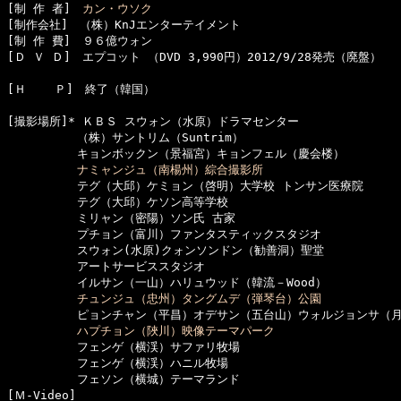
[制 作 者]　
カン・ウソク
[制作会社]　（株）KnJエンターテイメント

[制 作 費]　９６億ウォン

[Ｄ Ｖ Ｄ]　エプコット （DVD 3,990円）2012/9/28発売（廃盤）

[Ｈ    Ｐ]　終了（韓国）

[撮影場所]* ＫＢＳ スウォン（水原）ドラマセンター

　　　　　　（株）サントリム（Suntrim）

　　　　　　キョンボックン（景福宮）キョンフェル（慶会楼）

ナミャンジュ（南楊州）綜合撮影所
　　　　　　テグ（大邱）ケミョン（啓明）大学校 トンサン医療院

　　　　　　テグ（大邱）ケソン高等学校

　　　　　　ミリャン（密陽）ソン氏 古家

　　　　　　プチョン（富川）ファンタスティックスタジオ

　　　　　　スウォン(水原)クォンソンドン（勧善洞）聖堂

　　　　　　アートサービススタジオ

　　　　　　イルサン（一山）ハリュウッド（韓流－Wood）

チュンジュ（忠州）タングムデ（弾琴台）公園
　　　　　　ピョンチャン（平昌）オデサン（五台山）ウォルジョンサ（月
ハプチョン（陜川）映像テーマパーク
　　　　　　フェンゲ（横渓）サファリ牧場

　　　　　　フェンゲ（横渓）ハニル牧場

　　　　　　フェソン（横城）テーマランド

[Ｍ-Video]　
