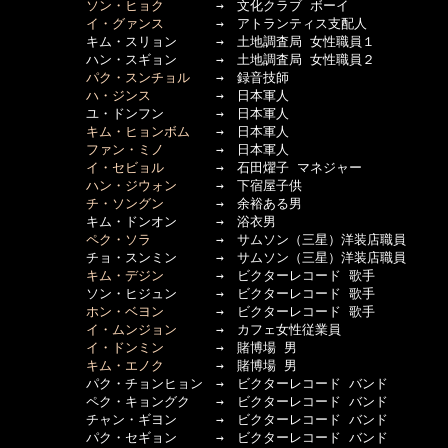
ソン・ヒョク
　　　　→　文化クラブ ボーイ

イ・グァンス
　　　　→　アトランティス支配人

　　　　　　キム・スリョン　　　→　土地調査局 女性職員１

　　　　　　ハン・スギョン　　　→　土地調査局 女性職員２

パク・スンチョル
　　→　録音技師

ハ・ジンス
　　　　　→　日本軍人

　　　　　　ユ・ドンフン　　　　→　日本軍人

キム・ヒョンボム
　　→　日本軍人

ファン・ミノ
　　　　→　日本軍人

イ・セビョル
　　　　→　石田燿子 マネジャー

ハン・ジウォン
　　　→　下宿屋子供

チ・ソングン
　　　　→　余裕ある男

　　　　　　キム・ドンオン　　　→　浴衣男

ペク・ソラ
　　　　　→　サムソン（三星）洋装店職員

　　　　　　チョ・スンミン　　　→　サムソン（三星）洋装店職員

キム・デジン
　　　　→　ビクターレコード 歌手

　　　　　　ソン・ヒジュン　　　→　ビクターレコード 歌手

ホン・ベヨン
　　　　→　ビクターレコード 歌手

イ・ムンジョン
　　　→　カフェ女性従業員

イ・ドンミン
　　　　→　賭博場 男

キム・エノク
　　　　→　賭博場 男

　　　　　　パク・チョンヒョン　→　ビクターレコード バンド

　　　　　　ペク・キョングク　　→　ビクターレコード バンド

　　　　　　チャン・ギヨン　　　→　ビクターレコード バンド

　　　　　　パク・セギョン　　　→　ビクターレコード バンド
