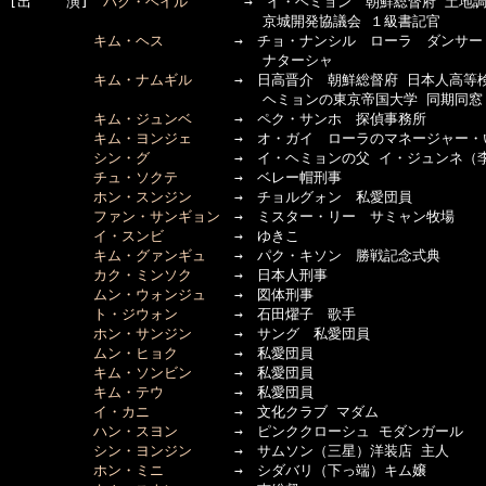
[出    演]　
パク・ヘイル
　　　　→　イ・ヘミョン　朝鮮総督府 土地調
　　　　　　　　　　　　　　　　　　京城開発協議会 １級書記官

キム・ヘス
　　　　　→　チョ・ナンシル　ローラ　ダンサー

　　　　　　　　　　　　　　　　　　ナターシャ　

キム・ナムギル
　　　→　日高晋介　朝鮮総督府 日本人高等検
　　　　　　　　　　　　　　　　　　ヘミョンの東京帝国大学 同期同窓

キム・ジュンベ
　　　→　ペク・サンホ　探偵事務所

キム・ヨンジェ
　　　→　オ・ガイ　ローラのマネージャー・い
シン・グ
　　　　　　→　イ・ヘミョンの父 イ・ジュンネ（李
チュ・ソクテ
　　　　→　ベレー帽刑事

ホン・スンジン
　　　→　チョルグォン　私愛団員

ファン・サンギョン
　→　ミスター・リー　サミャン牧場

イ・スンビ
　　　　　→　ゆきこ

キム・グァンギュ
　　→　パク・キソン　勝戦記念式典　

カク・ミンソク
　　　→　日本人刑事

ムン・ウォンジュ
　　→　図体刑事

ト・ジウォン
　　　　→　石田燿子　歌手

ホン・サンジン
　　　→　サング　私愛団員

ムン・ヒョク
　　　　→　私愛団員

キム・ソンビン
　　　→　私愛団員

キム・テウ
　　　　　→　私愛団員

イ・カニ
　　　　　　→　文化クラブ マダム

ハン・スヨン
　　　　→　ピンククローシュ モダンガール

シン・ヨンジン
　　　→　サムソン（三星）洋装店 主人

ホン・ミニ
　　　　　→　シダバリ（下っ端）キム嬢
