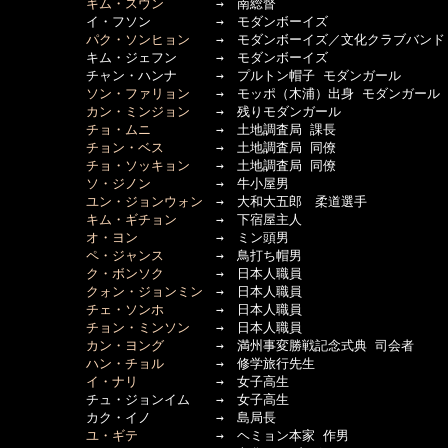
キム・スウン
　　　　→　南総督

　　　　　　イ・フソン　　　　　→　モダンボーイズ

パク・ソンヒョン
　　→　モダンボーイズ／文化クラブバンド

　　　　　　キム・ジェフン　　　→　モダンボーイズ

　　　　　　チャン・ハンナ　　　→　プルトン帽子 モダンガール

ソン・ファリョン
　　→　モッポ（木浦）出身 モダンガール

カン・ミンジョン
　　→　残りモダンガール

チョ・ムニ
　　　　　→　土地調査局 課長

チョン・ベス
　　　　→　土地調査局 同僚

チョ・ソッキョン
　　→　土地調査局 同僚

ソ・ジノン
　　　　　→　牛小屋男

ユン・ジョンウォン
　→　大和大五郎　柔道選手

キム・ギチョン
　　　→　下宿屋主人

オ・ヨン
　　　　　　→　ミン頭男

ペ・ジャンス
　　　　→　鳥打ち帽男

ク・ボンソク
　　　　→　日本人職員

クォン・ジョンミン
　→　日本人職員

チェ・ソンホ
　　　　→　日本人職員

チョン・ミンソン
　　→　日本人職員

カン・ヨング
　　　　→　満州事変勝戦記念式典 司会者

ハン・チョル
　　　　→　修学旅行先生

イ・ナリ
　　　　　　→　女子高生

　　　　　　チュ・ジョンイム　　→　女子高生

　　　　　　カク・イノ　　　　　→　島局長

ユ・ギテ
　　　　　　→　ヘミョン本家 作男
