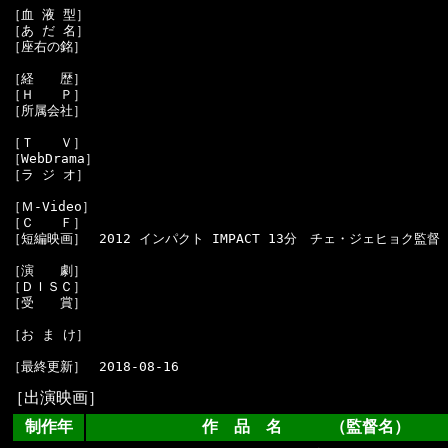
［血 液 型］　

［あ だ 名］　

［座右の銘］　

［経　　歴］　

［Ｈ　　Ｐ］　

［所属会社］　

［Ｔ　　Ｖ］　

［WebDrama］　

［ラ ジ オ］　

［Ｍ-Video］　

［Ｃ　　Ｆ］　

［短編映画］　2012 インパクト IMPACT 13分　チェ・ジェヒョク監督　
［演　　劇］　

［ＤＩＳＣ］　

［受　　賞］　

［お ま け］　

［出演映画］
制作年
作 品 名 （監督名）