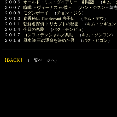
２００６
オールド・ミス・ダイアリー 劇場版
（
キム・
２００７
喧嘩 －ヴィーナス vs 僕－
（
ハン・ジスン
＝韓
２００８
モダンボーイ
（
チョン・ジウ
）
２０１０
春香秘伝 The Servant 房子伝
（
キム・デウ
）
２０１１
朝鮮名探偵 トリカブトの秘密
（
キム・ソギュン
２０１４
今日の恋愛
（
パク・チンピョ
）
２０１７
コンフィデンシャル／共助
（
キム・ソンフン
２０１８
風水師 王の運命を決めた男
（
パク・ヒゴン
）
【BACK】
（一覧ページへ）