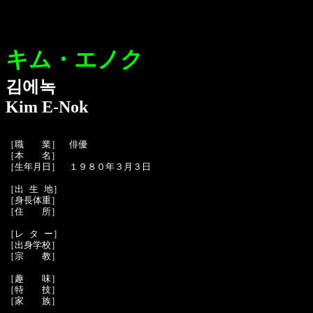
キム・エノク
김에녹
Kim E-Nok
［職　　業］　俳優

［本　　名］　

［生年月日］　１９８０年３月３日

［出 生 地］　

［身長体重］　

［住　　所］　

［レ タ ー］　

［出身学校］　

［宗　　教］　

［趣　　味］　

［特　　技］　

［家　　族］　
