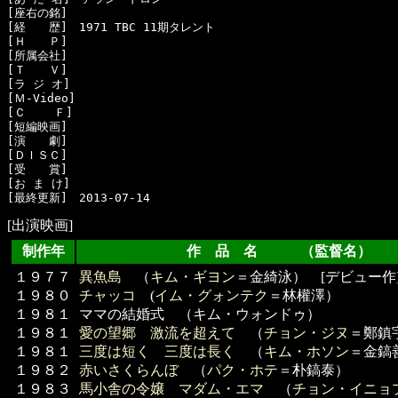
[座右の銘]　

[経　　歴]　1971 TBC 11期タレント

[Ｈ　　Ｐ]　

[所属会社]　

[Ｔ　　Ｖ]　

[ラ ジ オ]　

[Ｍ-Video]　

[Ｃ    Ｆ]　

[短編映画]　

[演　　劇]　

[ＤＩＳＣ]　

[受　　賞]　

[お ま け]　

[出演映画]
制作年
作 品 名 （監督名）
１９７７
異魚島
（
キム・ギヨン
＝金綺泳） [デビュー作
１９８０
チャッコ
(
イム・グォンテク
＝林權澤）
１９８１
ママの結婚式 （キム・ウォンドゥ）
１９８１
愛の望郷 激流を超えて
（
チョン・ジヌ
＝鄭鎮
１９８１
三度は短く 三度は長く
（
キム・ホソン
＝金鎬
１９８２
赤いさくらんぼ
（
パク・ホテ
＝朴鎬泰）
１９８３
馬小舎の令嬢 マダム・エマ
（
チョン・イニョ