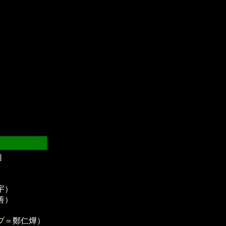
]
宇）
善）
プ
＝鄭仁燁）