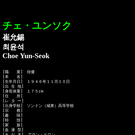
チェ・ユンソク
崔允錫
최윤석
Choe Yun-Seok
[職　　業]　俳優

[本　　名]　

[生年月日]　１９４６年１１月１０日 

[出 生 地]　

[身長体重]　１７５cm

[住　　所]　

[レ タ ー]　

[出身学校]　ソンドン（城東）高等学校

[宗　　教]　

[趣　　味]　

[特　　技]　

[家　　族]　

[血 液 型]　

[あ だ 名]　アラン・ドロン
