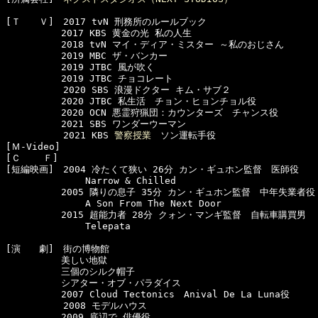
[Ｔ　　Ｖ]　2017 tvN 刑務所のルールブック

　　　　　　2017 KBS 黄金の光 私の人生

　　　　　　2018 tvN マイ・ディア・ミスター ～私のおじさん

　　　　　　2019 MBC ザ・バンカー

　　　　　　2019 JTBC 風が吹く

　　　　　　2019 JTBC チョコレート

  　　　　　2020 SBS 浪漫ドクター キム・サブ２

　　　　　　2020 JTBC 私生活　チョン・ヒョンチョル役

　　　　　　2020 OCN 悪霊狩猟団：カウンターズ　チャンス役

　　　　　　2021 SBS ワンダーウーマン

  　　　　　2021 KBS 
警察授業
　ソン運転手役

[Ｍ-Video]　

[Ｃ    Ｆ]　

[短編映画]　2004 冷たくて狭い 26分 カン・ギュホン監督　医師役

　　　　　　　　 Narrow & Chilled 

　　　　　　2005 隣りの息子 35分 カン・ギュホン監督　中年失業者役

　　　　　　　　 A Son From The Next Door

　　　　　　2015 超能力者 28分 クォン・マンギ監督　自転車購買男

　　　　　　　　 Telepata

[演　　劇]　街の博物館

　　　　　　美しい地獄

　　　　　　三個のシルク帽子

　　　　　　シアター・オブ・パラダイス

　　　　　　2007 Cloud Tectonics　Anival De La Luna役

  　　　　　2008 モデルハウス

　　　　　　2009 底辺で 俳優役
