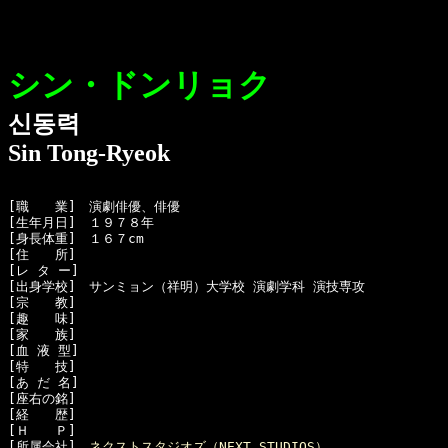
シン・ドンリョク
신동력
Sin Tong-Ryeok
[職　　業]　演劇俳優、俳優

[生年月日]　１９７８年

[身長体重]　１６７cm

[住　　所]　

[レ タ ー]　

[出身学校]　サンミョン（祥明）大学校 演劇学科 演技専攻

[宗　　教]　

[趣　　味]　

[家　　族]　

[血 液 型]　

[特　　技]　

[あ だ 名]　

[座右の銘]　

[経　　歴]　

[Ｈ　　Ｐ]

[所属会社]　
ネクストスタジオズ（NEXT STUDIOS）