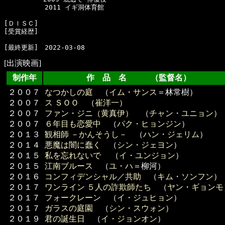
  　　　　　2011 イギ洞体育館

[ＤＩＳＣ]

[受賞経歴]　

[出演映画]
制作年
作 品 名 （監督名）
２００７
なつかしの庭
（
イム・サンス
＝林常樹）
２００７
ス ＳＯＯ
（
崔洋一
）
２００７
ファン・ジニ（黄真伊）
（
チャン・ユニョン
）
２００７
６年目も恋愛中
（
パク・ヒョンジン
）
２０１３
観相師 －かんそうし－
（
ハン・ジェリム
）
２０１４
悪魔は闇に蠢く
（
シン・ジェヨン
）
２０１５
私を忘れないで
（
イ・ユンジョン
）
２０１５
江南ブルース
（
ユ・ハ
＝柳河）
２０１６
コンフィデンシャル／共助
（
キム・ソンフン
）
２０１７
ワンライン ５人の詐欺師たち
（
ヤン・ギョンモ
２０１７
フォークレーン
（
イ・ジュヒョン
）
２０１７
ガラスの庭園
（
シン・スウォン
）
２０１９
君の誕生日
（
イ・ジョンオン
）