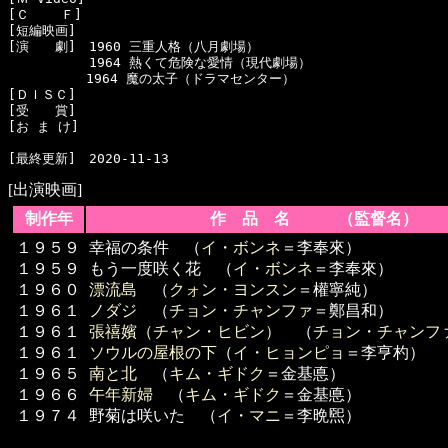
[Ｃ    Ｆ]　

[短編映画]　

[演　　劇]　1960 三重人格（八月劇場）

  　　　　　1964 熱くて危険な愛情（現代劇場）

　　　　　　1964 魔の太子（ドラマセンター）

[ＤＩＳＣ]　

[受　　賞]　

[お ま け]　

[出演映画]
制作年
作 品 名 （監督名）
１９５９
幸福の条件 （
イ・ボンネ
＝李奉來）
１９５９
もう一度咲く花 （
イ・ボンネ
＝李奉來）
１９６０
漂流島
（
クォン・ヨンスン
＝權寧純）
１９６１
ノダジ
（
チョン・チャンファ
＝鄭昌和）
１９６１
張禧嬪（チャン・ヒビン）
（
チョン・チャンフ
１９６１
ソウルの屋根の下
（
イ・ヒョンピョ
＝李亨杓）
１９６５
南と北
（
キム・ギドク
＝金基悳）
１９６６
午年新婦
（
キム・ギドク
＝金基悳）
１９７４
野菊は咲いた （
イ・マニ
＝李晩煕）