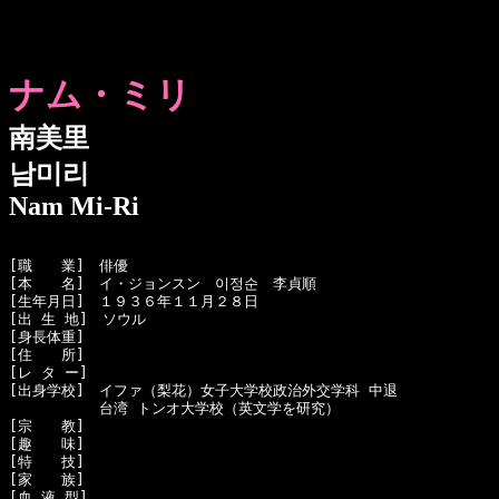
ナム・ミリ
南美里
남미리
Nam Mi-Ri
[職　　業]　俳優

[本　　名]　イ・ジョンスン　이정순　李貞順

[生年月日]　１９３６年１１月２８日

[出 生 地]　ソウル

[身長体重]　

[住　　所]　

[レ タ ー]　

[出身学校]　イファ（梨花）女子大学校政治外交学科 中退

  　　　　　台湾 トンオ大学校（英文学を研究）

[宗　　教]　

[趣　　味]　

[特　　技]　

[家　　族]　

[血 液 型]　
