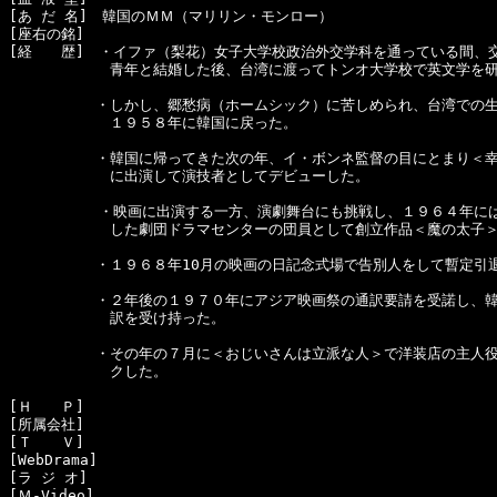
[あ だ 名]　韓国のＭＭ（マリリン・モンロー）

[座右の銘]　

[経　　歴]　・イファ（梨花）女子大学校政治外交学科を通っている間、交
　　　　　　　青年と結婚した後、台湾に渡ってトンオ大学校で英文学を研
　　　　　　・しかし、郷愁病（ホームシック）に苦しめられ、台湾での生
　　　　　　　１９５８年に韓国に戻った。

　　　　　　・韓国に帰ってきた次の年、イ・ボンネ監督の目にとまり＜幸福の
　　　　　　　に出演して演技者としてデビューした。

  　　　　　・映画に出演する一方、演劇舞台にも挑戦し、１９６４年には
　　　　　　　した劇団ドラマセンターの団員として創立作品＜魔の太子＞
　　　　　　・１９６８年10月の映画の日記念式場で告別人をして暫定引退
　　　　　　・２年後の１９７０年にアジア映画祭の通訳要請を受諾し、韓
　　　　　　　訳を受け持った。

　　　　　　・その年の７月に＜おじいさんは立派な人＞で洋装店の主人役
　　　　　　　クした。

[Ｈ　　Ｐ]　

[所属会社]　

[Ｔ　　Ｖ]　

[WebDrama]　

[ラ ジ オ]　

[Ｍ-Video]　
