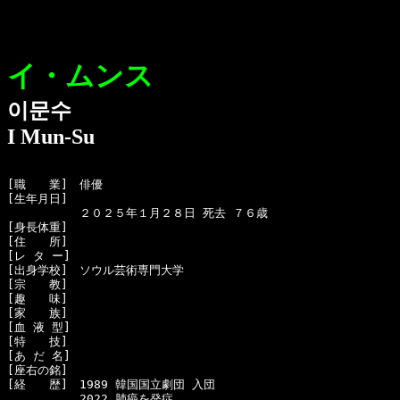
イ・ムンス
이문수
I Mun-Su
[職　　業]　俳優

[生年月日]　

  　　　　　２０２５年１月２８日 死去 ７６歳

[身長体重]　

[住　　所]　

[レ タ ー]　

[出身学校]　ソウル芸術専門大学

[宗　　教]　

[趣　　味]　

[家　　族]　

[血 液 型]　

[特　　技]　

[あ だ 名]　

[座右の銘]　

[経　　歴]　1989 韓国国立劇団 入団

  　　　　　2022 肺癌を発症
