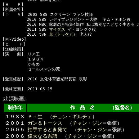
[Ｈ　　Ｐ]

[所属会社]　

[Ｔ　　Ｖ]　2003 SBS スクリーン ファン技師 

　　　　　　2010 SBS レディプレジデント～大物  キム・テボン役

　　　　　　2010 MBC 家庭の月特集4部作 私は格別なことなく生きる 
　　　　　　2011 SBS 
マイダス
 イ・ヨングク役 

　　　　　　2016 tvN 
鬼（トッケビ）
 老人役

[Ｍ-Video]　

[Ｃ    Ｆ]　

[短編映画]　

[演　　劇]　リア王

  　　　　　１９８４

  　　　　　かもめ

  　　　　　セールスマンの死

[受賞経歴]　2010 文化体育観光部長官 表彰

[出演映画]
制作年
作 品 名 （監督名）
１９８８
Ａ＋生
（
チョン・ギルチェ
）
２００１
ガン＆トークス
（
チャン・ジン
＝張鎮）
２００５
拍手するとき発て
（
チャン・ジン
＝張鎮）
２００６
偉大なる系譜
（
チャン・ジン
＝張鎮）