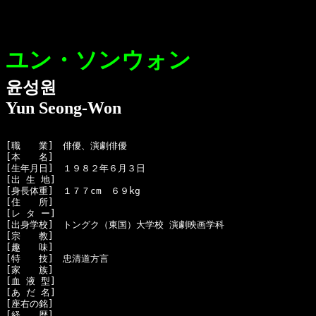
ユン・ソンウォン
윤성원
Yun Seong-Won
[職　　業]　俳優、演劇俳優

[本　　名]　

[生年月日]　１９８２年６月３日

[出 生 地]　

[身長体重]　１７７cm　６９kg

[住　　所]　

[レ タ ー]　

[出身学校]　トングク（東国）大学校 演劇映画学科

[宗　　教]　

[趣　　味]　

[特　　技]　忠清道方言

[家　　族]　

[血 液 型]　

[あ だ 名]　

[座右の銘]　

[経　　歴]　
