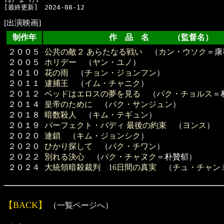
[出演映画]
制作年
作 品 名 （監督名）
２００５
公共の敵２ あらたなる戦い
（
カン・ウソク
＝康
２００５
ホリデー
（
ヤン・ユノ
）
２０１０
花の雨
（
チョン・ジョンフン
）
２０１１
逮捕王
（
イム・チャニク
）
２０１２
ベッドはエロスの夢を見る
（
パク・チョルス
＝
２０１４
皇帝のために
（
パク・サンジュン
）
２０１８
暗数殺人
（
キム・テギュン
）
２０１９
パーフェクト・バディ 最後の約束
（
ヨンス
）
２０２０
連鎖
（
キム・ジョンシク
）
２０２０
ひかり探して
（
パク・チワン
）
２０２２
別れる決心
（
パク・チャヌク
＝朴贊郁）
２０２４
大統領暗殺裁判 16日間の真実
（
チュ・チャン
【BACK】
（一覧ページへ）