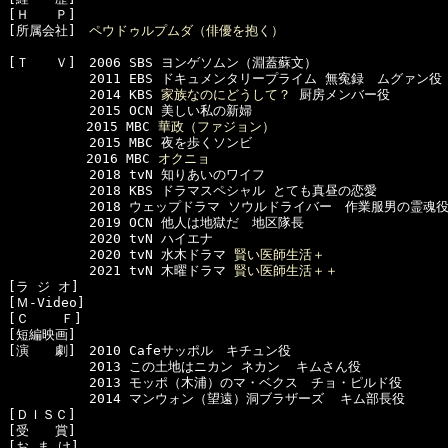
[Ｈ　　Ｐ]　

[所属会社]　
ペウドゥルプムダ（俳優を抱く）
[Ｔ　　Ｖ]　2006 SBS ヨンゲソムン（淵蓋蘇文）

  　　　　　2011 EBS ドキュメンタリープライム 無寃録　ムグァン役

  　　　　　2014 KBS 
家族なのにどうして？
 厨房メンバー役

  　　　　　2015 OCN 美しい私の新婦

　　　　　　2015 MBC 
華政（ファジョン）
  　　　　　2015 MBC 夜を歩くソンビ

　　　　　　2016 MBC 
オクニョ
  　　　　　2018 tvN 知りあいのワイフ

  　　　　　2018 KBS ドラマスペシャル とても真昼の恋愛

  　　　　　2018 ウェップドラマ ソウルドライバー　作業服男の霊魂役
  　　　　　2019 OCN 他人は地獄だ　地区隊長

  　　　　　2020 tvN ハイエナ

  　　　　　2020 tvN 水木ドラマ 
賢い医師生活＋
  　　　　　2021 tvN 木曜ドラマ 
賢い医師生活＋＋
[ラ ジ オ]　

[Ｍ-Video]　

[Ｃ    Ｆ]　

[短編映画]　

[演　　劇]　2010 Cafeサッポル　キチュン役

  　　　　　2013 この土地はニカン ネカン  キムさん役

  　　　　　2013 モッポ（木浦）のマ・ベクス　チョ・ピルド役

  　　　　　2014 マンウォン（望遠）洞ブラザーズ  キム部長役

[ＤＩＳＣ]　

[受　　賞]　

[お ま け]　
