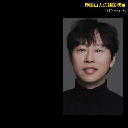
輝国山人の韓国映画
＜Home＞へ