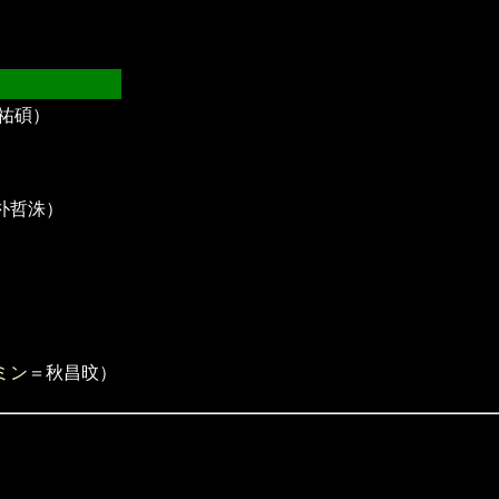
祐碩）
朴哲洙）
ミン
＝秋昌旼）