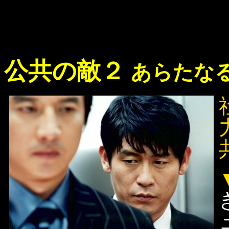
公共の敵２
あらたな