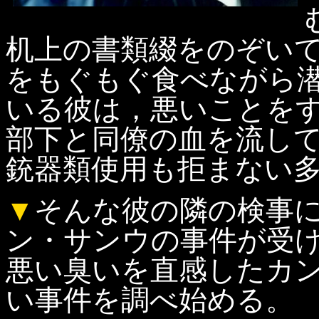
机上の書類綴をのぞい
をもぐもぐ食べながら
いる彼は，悪いことを
部下と同僚の血を流し
銃器類使用も拒まない
▼
そんな彼の隣の検事
ン・サンウの事件が受
悪い臭いを直感したカ
い事件を調べ始める。