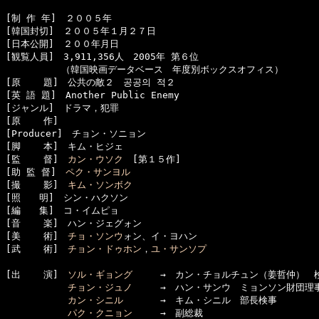
[制 作 年]　２００５年

[韓国封切]　２００５年１月２７日

[日本公開]　２００年月日

[観覧人員]　3,911,356人　2005年 第６位

　　　　　　（韓国映画データベース　年度別ボックスオフィス）

[原    題]　公共の敵２　공공의 적２

[英 語 題]　Another Public Enemy

[ジャンル]　ドラマ，犯罪

[原    作]　

[Producer]　チョン・ソニョン

[脚    本]　キム・ヒジェ

[監    督]　
カン・ウソク
　[第１５作]

[助 監 督]　
ペク・サンヨル
[撮    影]　
キム・ソンボク
[照　　明]　シン・ハクソン

[編　　集]　コ・イムピョ

[音    楽]　ハン・ジェグォン

[美    術]　
チョ・ソンウ
ォン、イ・ヨハン

[武    術]　
チョン・ドゥホン
，
ユ・サンソプ
[出    演]　
ソル・ギョング
　　　→　カン・チョルチュン（姜哲仲）　検
チョン・ジュノ
　　　→　ハン・サンウ　ミョンソン財団理事
カン・シニル
　　　　→　キム・シニル　部長検事

パク・クニョン
　　　→　副総裁
