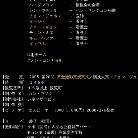
      　　　ハ・ソンヨン　　　　→　後援会司会者

シン・ウチョル
　　　→　ハン・サンジュン秘書

チョン・ジェホン
　　→　医師

イ・ジヘ
　　　　　　→　看護士

チェ・スギョン
　　　→　看護士

      　　　チョン・ミエ　　　　→　看護士

キム・ヘファ
　　　　→　看護士

イ・ウネ
　　　　　　→　看護士

　　　　　　武術チーム

クォン・ムンチョル
[受    賞]　2005 第28回 
黄金撮影賞授賞式
／演技大賞（
チョン・ジュ
[時    間]　１４８分

[観覧基準]　１５歳以上 観覧可　　

[制 作 者]　
カン・ウソク
[制作会社]　シネマサービス

[制 作 費]　

[ビ デ オ]　
エスピーオー
（DVD 5,040円）2008/2/6発売

[Ｈ    Ｐ]　終了（韓国）

[撮影場所]　ケポ（開浦）８団地公務員アパート

　　　　　　キョンギ（京畿）商業高等学校

　　　　　　グランドヒルトンホテル
