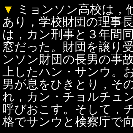
▼
ミョンソン高校は，
あり，学校財団の理事
は，カン刑事と３年間
窓だった。財団を譲り
ンソン財団の長男の事
上したハン・サンウ。
男が息をひきとり，そ
れ，カン・チョルチュ
呼びおこす。そして，
格でサンウと検察庁で