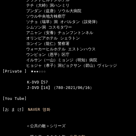
　　　　　　テチ（大峙）洞ハンミリ

　　　　　　プンダン（盆唐）ソウル大病院

　　　　　　ソウル中央地方検察庁

　　　　　　ソチョ（瑞草）洞 オバルタン（誤発弾）

　　　　　　シムソン洞 コスモタワー

　　　　　　アニャン（安養）チュンフントンネル

　　　　　　オリンピアホテル シェラトン

　　　　　　ヨンイン（龍仁）警察署

　　　　　　ウォーカーヒルホテル エストンハウス

　　　　　　ウンピョン（恩平）区庁

　　　　　　イルサン（一山）ミョンジ（明知）病院

　　　　　　ヒョジャ（孝子）洞ピョクサン（碧山）ヴィレッジ

★
[Private ]　
★★☆☆☆

  　　　　　K-DVD【57

  　　　　　J-DVD【14】（780-2021/06/16）

[You Tube]　

[お ま け]　
NAVER 영화
　　　　　　＜公共の敵＞シリーズ
