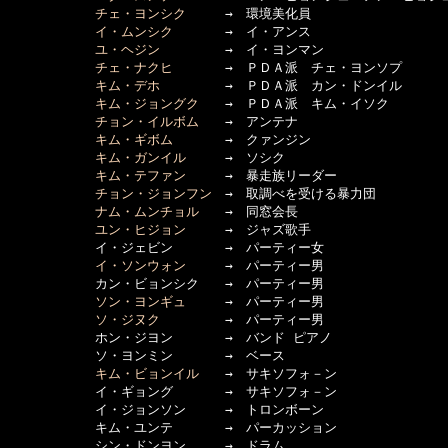
チェ・ヨンシク
　　　→　環境美化員

イ・ムンシク
　　　　→　イ・アンス

ユ・ヘジン
　　　　　→　イ・ヨンマン

チェ・ナクヒ
　　　　→　ＰＤＡ派　チェ・ヨンソプ

キム・デホ
　　　　　→　ＰＤＡ派　カン・ドンイル

キム・ジョングク
　　→　ＰＤＡ派　キム・イソク

チョン・イルボム
　　→　アンテナ

キム・ギボム
　　　　→　クァンジン

キム・ガンイル
　　　→　ソシク

キム・テファン
　　　→　暴走族リーダー

チョン・ジョンフン
　→　取調べを受ける暴力団

ナム・ムンチョル
　　→　同窓会長

ユン・ヒジョン
　　　→　ジャズ歌手

      　　　イ・ジェビン　　　　→　パーティー女

イ・ソンウォン
　　　→　パーティー男

      　　　カン・ビョンシク　　→　パーティー男

ソン・ヨンギュ
　　　→　パーティー男

ソ・ジヌク
　　　　　→　パーティー男

      　　　ホン・ジヨン　　　　→　バンド ピアノ

      　　　ソ・ヨンミン　　　　→　ベース

キム・ビョンイル
　　→　サキソフォ－ン

      　　　イ・ギョング　　　　→　サキソフォ－ン

      　　　イ・ジョンソン　　　→　トロンボーン

      　　　キム・ユンテ　　　　→　パーカッション

      　　　シン・ドンヨン　　　→　ドラム
