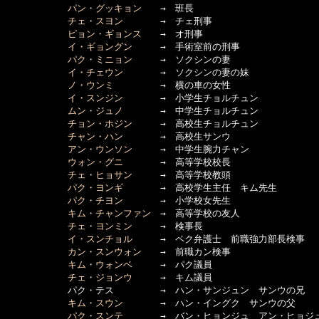
パン・グッキョン
　　→　班長

チェ・スヨン
　　　　→　チェ刑事

ピョン・ギョンス
　　→　オ刑事

イ・ギョングン
　　　→　手術室前の刑事

パク・ミニョン
　　　→　ソクシンの妻

イ・チェウン
　　　　→　ソクシンの妻の妹

ノ・ウンミ
　　　　　→　横の車の女性

イ・スンジン
　　　　→　小学生チョルチュン

ムン・ジュノ
　　　　→　中学生チョルチュン

チョン・ホジン
　　　→　高校生チョルチュン

チャン・ハン
　　　　→　高校生サンウ　

アン・ウンソン
　　　→　中学生腕力チャン

ウォン・グニ
　　　　→　高等学校校長

チェ・ヒョサン
　　　→　高等学校教頭

パク・ヨンギ
　　　　→　高校学生主任　キム先生

パク・チヨン
　　　　→　小学校女先生

キム・チャンファン
　→　高等学校の友人

チェ・ヨンミン
　　　→　検事長

イ・スンチョル
　　　→　ペク弁護士　前職強力部長検事

カン・スンウォン
　　→　前職カン検事

キム・ウォンベ
　　　→　パク議員

チェ・ジョンウ
　　　→　キム議員

      　　　パク・テス　　　　　→　ハン・サンジュン　サンウの兄

キム・スウン
　　　　→　ハン・イングク　サンウの父

パク・スンテ
　　　　→　バン・ヒョンジュ　アン・ヒョジュ