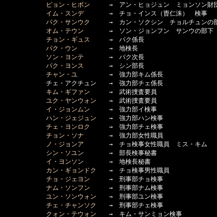
ピョン・ヒボン
　　　→　アン・ヒョジュン　ミョンソン財団
イム・スンデ
　　　　→　チョ・インス（曺仁洙）　検事

パク・サンウク
　　　→　カン・ソクシン　チョルチュンの部
オム・テウン
　　　　→　ソン・ジョンフン　サンウの部下

チョン・ギュス
　　　→　パク係長

パク・ウン
　　　　　→　地検長

ソン・ヨンテ
　　　　→　パク次長

パク・ヨンス
　　　　→　シン部長

チャン・ユ
　　　　　→　強力部キム係長

      　　　チェ・アクチュン　　→　強力部チェ係長

キム・ギファン
　　　→　武術捜査要員

ユク・ヤンウォン
　　→　武術捜査要員

イ・ジョンムン
　　　→　強力部イ検事

ハン・ジェジュン
　　→　強力部ハン検事

チェ・ヨンロク
　　　→　強力部チェ検事

チョン・ソナ
　　　　→　強力部女性職員

ノ・ジョンア
　　　　→　チョ検事女性職員　ミス・キム

シン・ソユン
　　　　→　部長検事秘書

イ・ヨンソン
　　　　→　地検長秘書

カン・ギョンドク
　　→　チョ検事男性職員

チョ・ジェヨン
　　　→　刑事部チョ検事

ナム・ソンフン
　　　→　刑事部ナム検事

ユン・ソンウォン
　　→　刑事部ユン検事

チェ・チャンソク
　　→　刑事部チェ検事

クォン・テウォン
　　→　キム・サンミョン検事
