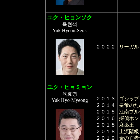
ユク・ヒョンソク
육현석
Yuk Hyeon-Seok
２０２２
リーガル
ユク・ヒョミョン
육효명
２０１３
ゴシップ
Yuk Hyo-Myeong
２０１４
皇帝のた
２０１５
江南ブル
２０１６
探偵ホン
２０１８
麻薬王
２０１８
上流階級
２０１９
金の亡者