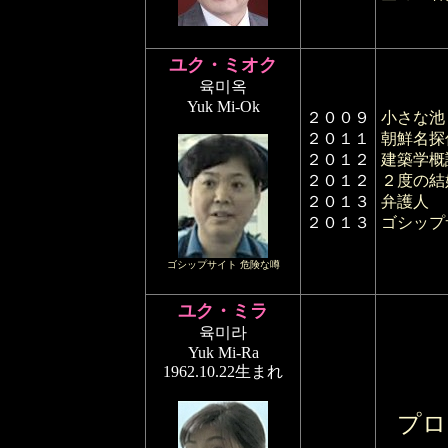
ユク・ミオク
육미옥
Yuk Mi-Ok
２００９
小さな池
２０１１
朝鮮名探
２０１２
建築学概
２０１２
２度の結
２０１３
弁護人
２０１３
ゴシップ
ゴシップサイト 危険な噂
ユク・ミラ
육미라
Yuk Mi-Ra
1962.10.22生まれ
プロ