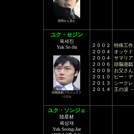
昼間から呑む
ユク・セジン
육세진
２００２
特殊工作
Yuk Se-Jin
２００４
オッケド
２００４
サマリア
２００６
頭脳遊戯
２００９
お父さん
２０１０
ビー・デ
２０１３
シークレ
２０１４
王の涙 
頭脳遊戯プロジェクト
パズル
ユク・ソンジェ
陸星材
육성재
Yuk Seong-Jae