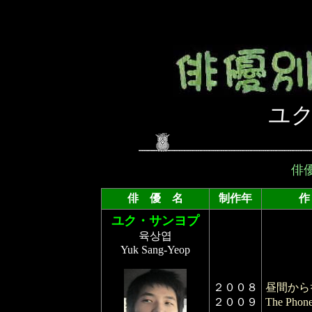
ユク
俳
俳 優 名
制作年
ユク・サンヨプ
육상엽
Yuk Sang-Yeop
２００８
昼間から
２００９
The Phon