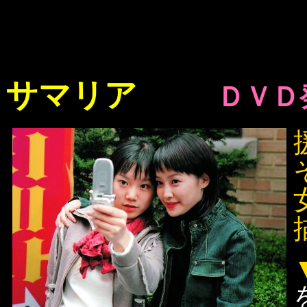
サマリア
ＤＶＤ