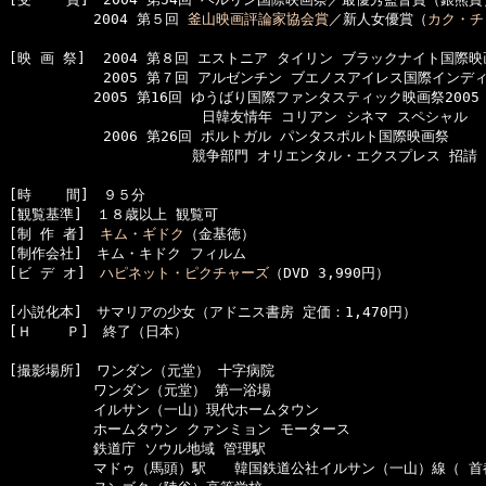
　　　　　　2004 第５回 
釜山映画評論家協会賞
／新人女優賞（
カク・チ
[映 画 祭]  2004 第８回 エストニア タイリン ブラックナイト国際映
      　　　2005 第７回 アルゼンチン ブエノスアイレス国際インデ
　　　　　　2005 第16回 ゆうばり国際ファンタスティック映画祭2005 
　　　　　　　　　 　     日韓友情年 コリアン シネマ スペシャル

      　　　2006 第26回 ポルトガル パンタスポルト国際映画祭 

　　　　　　　　　　　　　競争部門 オリエンタル・エクスプレス 招請

[時    間]　９５分

[観覧基準]　１８歳以上 観覧可　　

[制 作 者]　
キム・ギドク
（金基徳）

[制作会社]　キム・キドク フィルム

[ビ デ オ]　
ハピネット・ピクチャーズ
（DVD 3,990円）

[小説化本]　サマリアの少女（アドニス書房 定価：1,470円）　

[Ｈ    Ｐ]　終了（日本）

[撮影場所]　ワンダン（元堂） 十字病院

　　　　　　ワンダン（元堂） 第一浴場

　　　　　　イルサン（一山）現代ホームタウン

　　　　　　ホームタウン クァンミョン モータース

　　　　　　鉄道庁 ソウル地域 管理駅

　　　　　　マドゥ（馬頭）駅　　韓国鉄道公社イルサン（一山）線（ 首