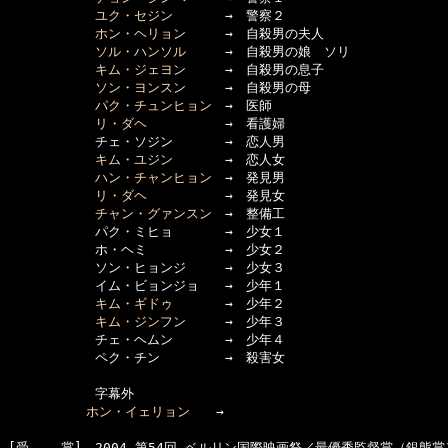
ユク・セジン
　　　　→　警察２

ホン・ヘリョン
　　　→　自殺男の夫人

ソル・ハンソル
　　　→　自殺男の娘　ソリ

キム・ジェヨン
　　　→　自殺男の息子

ソン・ヨンスン
　　　→　自殺男の母

パク・チュンヒョン
　→　医師

リ・ダヘ
　　　　　　→　看護婦

      　　　チェ・ソジン　　　　→　恋人男

キム・ユジン
　　　　→　恋人女

ハン・チャンヒョン
　→　発見男

リ・ダヘ
　　　　　　→　発見女

チャン・グァンスン
　→　整備工

      　　　パク・ミヒョ　　　　→　少女１

      　　　ホ・ヘミ　　　　　　→　少女２

      　　　ソン・ヒョンジ　　　→　少女３

      　　　イム・ビョンジョ　　→　少年１

キム・ギドゥ
　　　　→　少年２

キム・ジンフン
　　　→　少年３

      　　　チェ・ヘムン　　　　→　少年４

      　　　ペク・チン　　　　　→　殺害女

      　　　字幕外

ホン・イェリョン
　　→

[受    賞]　2004 第54回 ベルリン国際映画祭／最優秀監督賞（銀熊賞）