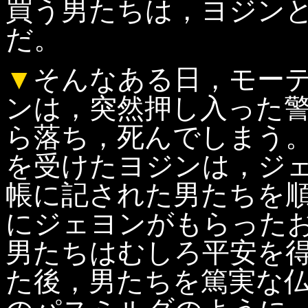
買う男たちは，ヨジン
だ。
▼
そんなある日，モー
ンは，突然押し入った
ら落ち，死んでしまう
を受けたヨジンは，ジ
帳に記された男たちを
にジェヨンがもらった
男たちはむしろ平安を
た後，男たちを篤実な