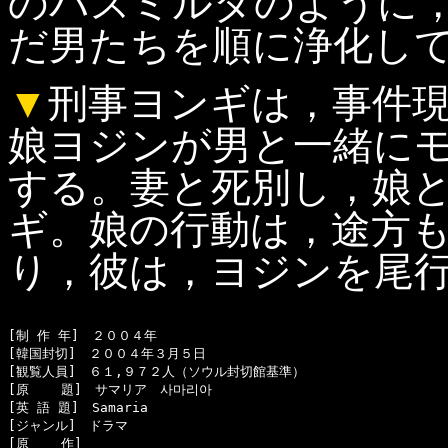
のパスミルダのように
だ男たちを順に浄化し
▼
刑事ヨンギは，事件
娘ヨジンが男と一緒に
する。妻と死別し，娘
ギ。娘の行動は，途方
り，彼は，ヨジンを尾
[制 作 年]　２００４年

[韓国封切]　２００４年３月５日

[観覧人員]　６１,９７２人（ソウル封切館基準）

[原    題]　サマリア　사마리아

[英 語 題]　Samaria

[ジャンル]　ドラマ

[原    作]　
