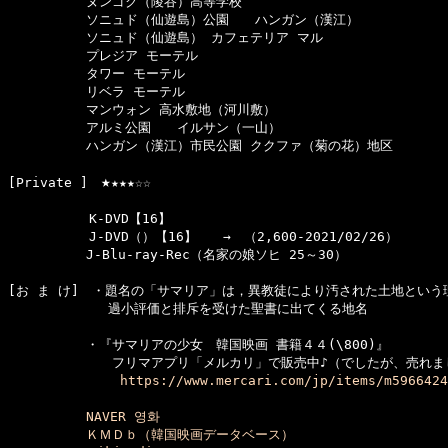
　　　　　　ヌンゴク（陵谷）高等学校

　　　　　　ソニュド（仙遊島）公園　　ハンガン（漢江）

　　　　　　ソニュド（仙遊島） カフェテリア マル

　　　　　　プレジア モーテル

　　　　　　タワー モーテル

　　　　　　リベラ モーテル

　　　　　　マンウォン 高水敷地（河川敷）

　　　　　　アルミ公園　　イルサン（一山）

　　　　　　ハンガン（漢江）市民公園 ククファ（菊の花）地区

★
[Private ]　
★★★☆☆

  　　　　　K-DVD【16】　

  　　　　　J-DVD（）【16】　　→　（2,600-2021/02/26）

　　　　　　J-Blu-ray-Rec（名家の娘ソヒ 25～30）

[お ま け]　・題名の「サマリア」は，異教徒により汚された土地という
      　　　　過小評価と排斥を受けた聖書に出てくる地名

　　　　　　・『サマリアの少女　韓国映画 書籍４４(\800)』 

　　　　　　　　フリマアプリ「メルカリ」で販売中♪（でしたが、売れまし
 https://www.mercari.com/jp/items/m5966424
NAVER 영화
ＫＭＤｂ（韓国映画データベース）