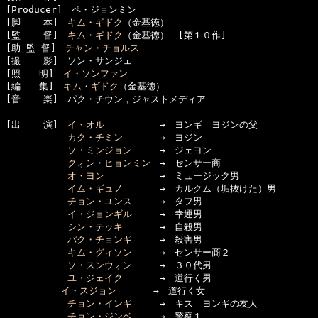
[Producer]　ペ・ジョンミン

[脚    本]　
キム・ギドク
（金基徳）

[監    督]　
キム・ギドク
（金基徳）　[第１０作]

[助 監 督]　
チャン・チョルス
[撮    影]　ソン・サンジェ

[照　　明]　
イ・ソンファン
[編　　集]　
キム・ギドク
（金基徳）

[音    楽]　パク・チウン，ジャストメディア

[出    演]　
イ・オル
　　　　　　→　ヨンギ　ヨジンの父

カク・チミン
　　　　→　ヨジン

ソ・ミンジョン
　　　→　ジェヨン

クォン・ヒョンミン
　→　センサー商

オ・ヨン
　　　　　　→　ミュージック男

イム・ギュノ
　　　　→　カルクム（垢抜けた）男

チョン・ユンス
　　　→　タフ男

イ・ジョンギル
　　　→　幸運男

シン・テッキ
　　　　→　自殺男

パク・チョンギ
　　　→　殺害男

キム・グィソン
　　　→　センサー商２

ソ・スンウォン
　　　→　３０代男

ユ・ジェイク
　　　　→　道行く男

イ・スジョン
　　　　→　道行く女

チョン・インギ
　　　→　キス　ヨンギの友人

チョン・ジンベ
　　　→　警察１
