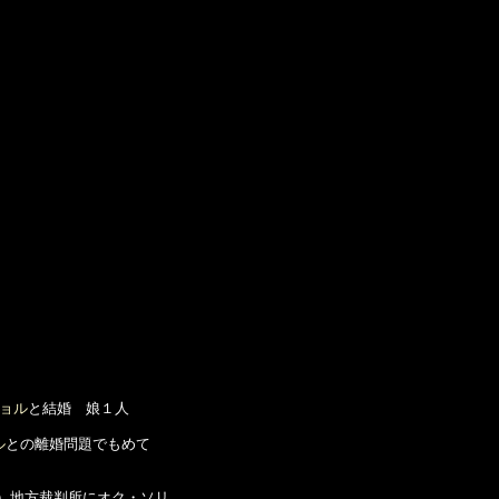
ョル
と結婚　娘１人

ル
との離婚問題でもめて

府）地方裁判所にオク・ソリ
