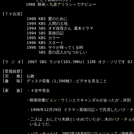
　　　　　　1988 映画＜
九老アリラン
＞でデビュー　

[ＴＶ出演]　

  　　　　　1988 KBS 愛のために

  　　　　　1994 KBS 人間の土地

  　　　　　1994 SBS オギ叔母さん 週末ドラマ

  　　　　　1994 SBS 英雄日記

  　　　　　1995 KBS カラー

  　　　　　1996 KBS スタート

  　　　　　1996 SBS サケが帰ってくる時

  　　　　　     SBS 昔の恋人がなつかしい

[ラ ジ オ]　2007 SBS ラジオ(103.5MHz) 11時 オク・ソリです DJ

[受賞経歴]

[宗　　教]　仏教　　

[趣　　味]　ディスク収集（1,500枚)，ビデオを見ること

[家　　族]　・４女中長女

　　　　　　・映画俳優
ピョン・ウミン
とスキャンダルがあったが，決別

  　　　　　・1996年12月29日 ドラマ＜英雄日記＞で共演した
パク・チ
  　　　　　・二人は，おしどり夫婦といわれていたが，夫の
パク・チョ
　　　　　　　いるようだ。

  　　　　　・
パク・チョル
は，2007年10月9日にウィジョンブ（議政