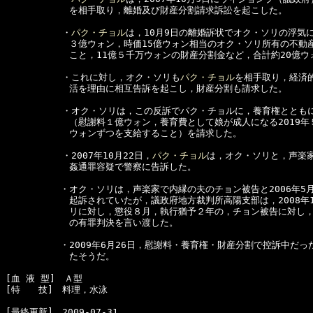
　　　　　　　を相手取り，離婚及び財産分割請求訴訟を起こした。

  　　　　　・
パク・チョル
は，10月9日の離婚訴状でオク・ソリの浮気に
　　　　　　　３億ウォン，時価15億ウォン相当のオク・ソリ所有の不動産
　　　　　　　こと，11億５千万ウォンの財産分割金など，合計約20億ウ
  　　　　　・これに対し，オク・ソリも
パク・チョル
を相手取り，経済的
　　　　　　　活を理由に相互告訴を起こし，財産分割も請求した。

  　　　　　・オク・ソリは，この反訴でパク・チョルに，養育権とともに
　　　　　　　（慰謝料１億ウォン，養育費として娘が成人になる2019年５
　　　　　　　ウォンずつを支給すること）を請求した。

  　　　　　・2007年10月22日，
パク・チョル
は，オク・ソリと，声楽家
　　　　　　　姦通罪容疑で警察に告訴した。

　　　　　　・オク・ソリは，声楽家で内縁の夫のチョン被告と2006年5月
　　　　　　　起訴されていたが，議政府地方裁判所高陽支部は，2008年1
　　　　　　　リに対し，懲役８月，執行猶予２年の，チョン被告に対し，
　　　　　　　の有罪判決を言い渡した。

　　　　　　・2009年6月26日，慰謝料・養育権・財産分割で控訴中だっ
　　　　　　　たそうだ。　

[血 液 型]　Ａ型　

[特　　技]　料理，水泳
