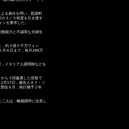
よる責任を問い，慰謝料

の３／５程度を引き渡す

ォンを要求した。

無能力と不誠実な夫婦生

，約３億５千万ウォン

月６日まで，毎月200万

，イタリア人調理師などを

から３回姦通した容疑で

2月17日，被告人オク・ソ

懲役６月，執行猶予２年

た二人は，離婚調停に合意し
