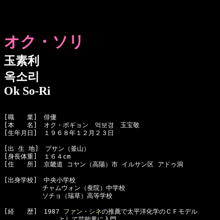
オク・ソリ
玉素利
옥소리
Ok So-Ri
[職　　業]　俳優

[本　　名]　オク・ポギョン　억보경　玉宝敬

[生年月日]　１９６８年１２月２３日

[出 生 地]　プサン（釜山）

[身長体重]　１６４cm

[住　　所]　京畿道 コヤン（高陽）市 イルサン区 アドゥ洞

[出身学校]　中央小学校

　　　　　　チャムウォン（蚕院）中学校

　　　　　　ソチョ（瑞草）高等学校

[経　　歴]　1987 
ファン・シネ
の推薦で太平洋化学のＣＦモデル

　　　　　　　　 として芸能界に入門
